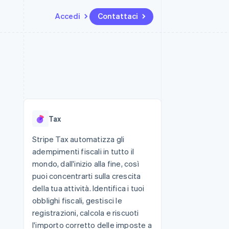
Accedi
Contattaci
Risorse
Ecosistema
Recapiti
me e marketplace
Altro
Integrazioni app
Partner
Contattaci
Product roadmap
ns
Esempi di codice
Stripe App Marketplace
Diventa nostro partner
Scopri cosa ti aspetta
 piattaforme
Blog per sviluppatori
 platforms
ibero
Stato dell'API
Radar
ari integrati
Prevenzione delle frodi
Tax
 fisiche
Atlas
Costituzione di start-up
Stripe Tax automatizza gli
adempimenti fiscali in tutto il
Climate
Rimozione del carbonio
mondo, dall'inizio alla fine, così
puoi concentrarti sulla crescita
Identity
Verifica online dell'identità
della tua attività. Identifica i tuoi
obblighi fiscali, gestisci le
registrazioni, calcola e riscuoti
l'importo corretto delle imposte a