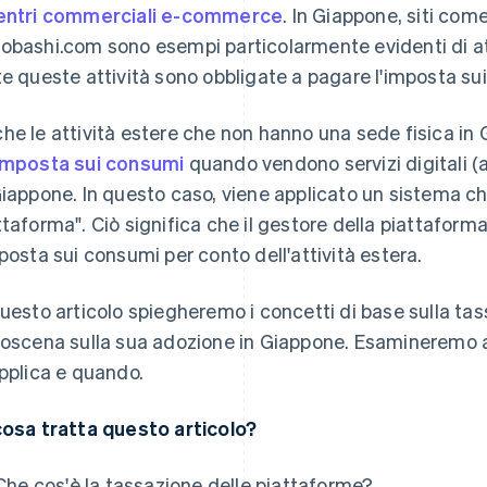
entri commerciali e-commerce
. In Giappone, siti com
obashi.com sono esempi particolarmente evidenti di at
te queste attività sono obbligate a pagare l'imposta s
he le attività estere che non hanno una sede fisica i
imposta sui consumi
quando vendono servizi digitali (a
Giappone. In questo caso, viene applicato un sistema c
ttaforma". Ciò significa che il gestore della piattaform
mposta sui consumi per conto dell'attività estera.
questo articolo spiegheremo i concetti di base sulla tas
roscena sulla sua adozione in Giappone. Esamineremo anch
applica e quando.
cosa tratta questo articolo?
Che cos'è la tassazione delle piattaforme?