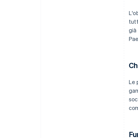
L'o
tut
già
Pae
Ch
Le 
gam
soc
com
Fu