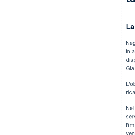
La
Neg
in 
disp
Gia
L'o
ric
Nel
ser
l'i
ven