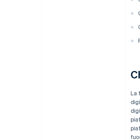
Ch
La 
dig
dig
pia
pia
fuo