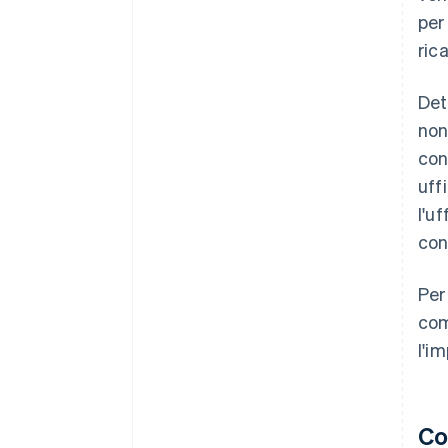
per
ric
Det
non
con
uff
l'u
con
Per
com
l'i
Co