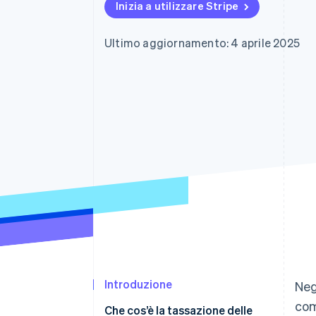
Inizia a utilizzare Stripe
Link
Pagamento accelerato
Financial Connections
Ultimo aggiornamento: 4 aprile 2025
Conti finanziari collegati
Introduzione
Neg
com
Che cos’è la tassazione delle