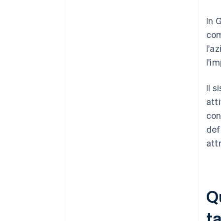
In 
com
l'a
l'i
Il 
att
con
def
attr
Qu
t