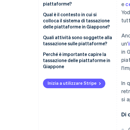
piattaforme?
e
c
Yod
Che cos’è una piattaforma?
Qual è il contesto in cui si
tut
colloca il sistema di tassazione
Funzionamento del sistema di
delle piattaforme in Giappone?
tassazione delle piattaforme
Anc
La diffusione dei servizi digitali
Quali attività sono soggette alla
un'
d’oltremare in Giappone
tassazione sulle piattaforme?
in 
Comprensione insufficiente del
Operatori di piattaforma
Perché è importante capire la
pia
pagamento dell’imposta sui
specificati
tassazione delle piattaforme in
consumi giapponese
Giappone
l'i
Operatori di piattaforma
specificati annunciati
In 
dall’Agenzia nazionale delle
Inizia a utilizzare Stripe
entrate
ret
si 
Quando inizia ad applicarsi la
tassazione sulle piattaforme?
Di 