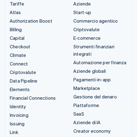
Tariffe
Aziende
Atlas
Start-up
Authorization Boost
Commercio agentico
Billing
Criptovalute
Capital
E-commerce
Checkout
Strumenti finanziari
integrati
Climate
Automazione per finanza
Connect
Aziende globali
Criptovalute
Pagamenti in-app
Data Pipeline
Marketplace
Elements
Gestione del denaro
Financial Connections
Piattaforme
Identity
SaaS
Invoicing
Aziende di IA
Issuing
Creator economy
Link