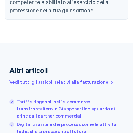
competente e abilitato all'esercizio della
English
Canada
professione nella tua giurisdizione.
English
Français
Cina continentale
简体中文
English
Cipro
English
Croazia
English
Italiano
Danimarca
English
Altri articoli
Emirati Arabi Uniti
English
Estonia
Vedi tutti gli articoli relativi alla fatturazione
English
Finlandia
English
Svenska
Tariffe doganali nell'e-commerce
Francia
transfrontaliero in Giappone: Uno sguardo ai
Français
English
principali partner commerciali
Germania
Digitalizzazione dei processi: come le attività
Deutsch
English
Giappone
tedesche si preparano al futuro