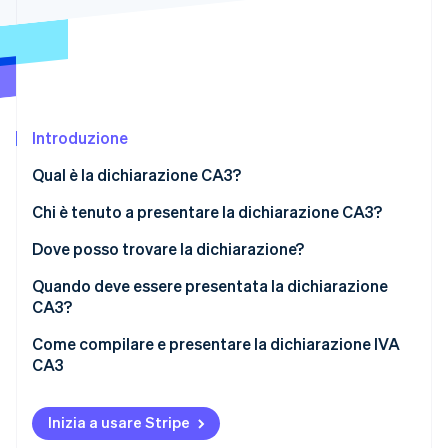
Scopri cosa ti aspetta
Radar
Ecosistema
Prevenzione delle frodi
Partner
Atlas
Stripe App Marketplace
Costituzione di start-up
Introduzione
Climate
Rimozione del carbonio
Qual è la dichiarazione CA3?
Identity
Verifica online dell'identità
Chi è tenuto a presentare la dichiarazione CA3?
Dove posso trovare la dichiarazione?
Quando deve essere presentata la dichiarazione
CA3?
Stripe Sessions 2026
Come compilare e presentare la dichiarazione IVA
Scopri come Stripe sta costruendo l'infrastruttura economi
Guarda ora
CA3
Inizia a usare Stripe