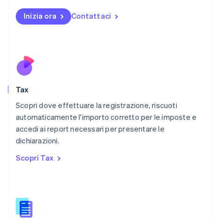
English
Messico
Inizia ora
Contattaci
Español
English
Norvegia
English
Nuova Zelanda
English
Paesi Bassi
Nederlands
English
Tax
Polonia
English
Scopri dove effettuare la registrazione, riscuoti
Portogallo
automaticamente l'importo corretto per le imposte e
Português
English
accedi ai report necessari per presentare le
RAS di Hong Kong, Cina
dichiarazioni.
English
简体中文
Regno Unito
Scopri Tax
English
Repubblica Ceca
English
Romania
English
Singapore