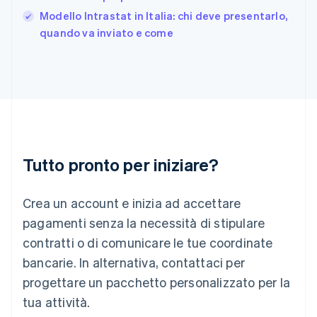
日本語
English
Modello Intrastat in Italia: chi deve presentarlo,
Gibilterra
quando va inviato e come
English
Grecia
English
India
English
Irlanda
English
Italia
Italiano
English
Tutto pronto per iniziare?
Lettonia
English
Liechtenstein
Crea un account e inizia ad accettare
Deutsch
English
Lituania
pagamenti senza la necessità di stipulare
English
contratti o di comunicare le tue coordinate
Lussemburgo
bancarie. In alternativa, contattaci per
Français
Deutsch
English
progettare un pacchetto personalizzato per la
Malaysia
English
简体中文
tua attività.
Malta