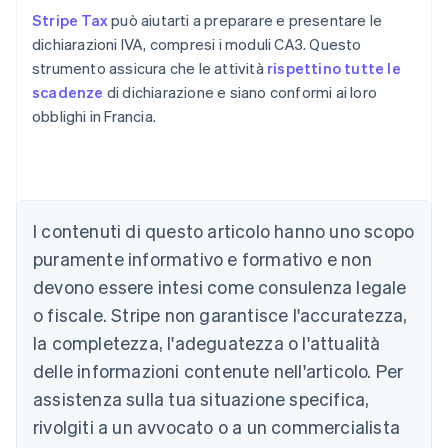
Stripe Tax
può aiutarti a preparare e presentare le
dichiarazioni IVA, compresi i moduli CA3. Questo
strumento assicura che le attività
rispettino tutte le
scadenze
di dichiarazione e siano conformi ai loro
obblighi in Francia.
I contenuti di questo articolo hanno uno scopo
puramente informativo e formativo e non
Australia
devono essere intesi come consulenza legale
English
o fiscale. Stripe non garantisce l'accuratezza,
Austria
la completezza, l'adeguatezza o l'attualità
Deutsch
English
Belgio
delle informazioni contenute nell'articolo. Per
Nederlands
Français
Deutsch
English
assistenza sulla tua situazione specifica,
Brasile
Português
English
rivolgiti a un avvocato o a un commercialista
Bulgaria