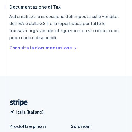
English
简体中文
Documentazione di Tax
Slovacchia
English
Automatizza la riscossione dell'imposta sulle vendite,
Slovenia
dell'IVA e della GST e la reportistica per tutte le
English
Italiano
transazioni grazie alle integrazioni senza codice o con
Spagna
poco codice disponibili.
Español
English
Stati Uniti
Consulta la documentazione
English
Español
简体中文
Svezia
Svenska
English
Svizzera
Deutsch
Français
Italiano
English
Thailandia
ไทย
English
Ungheria
English
Italia (Italiano)
Prodotti e prezzi
Soluzioni