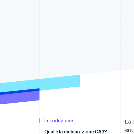
Link
Pagamento accelerato
Financial Connections
Conti finanziari collegati
Introduzione
La 
ent
Qual è la dichiarazione CA3?