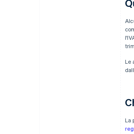
Q
Al
com
l'I
tri
Le 
dall
C
La 
reg