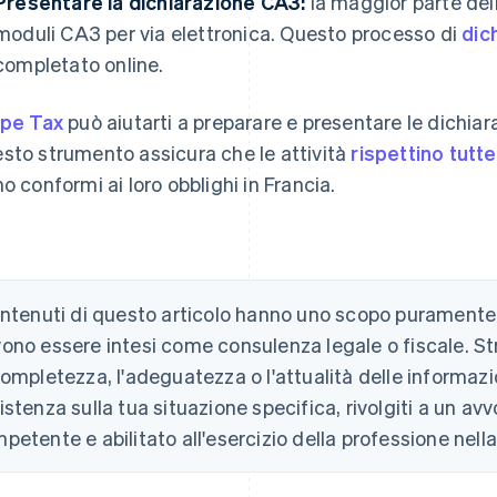
Presentare la dichiarazione CA3:
la maggior parte delle
moduli CA3 per via elettronica. Questo processo di
dic
completato online.
ipe Tax
può aiutarti a preparare e presentare le dichiar
sto strumento assicura che le attività
rispettino tutt
no conformi ai loro obblighi in Francia.
ontenuti di questo articolo hanno uno scopo puramente
ono essere intesi come consulenza legale o fiscale. St
completezza, l'adeguatezza o l'attualità delle informazio
istenza sulla tua situazione specifica, rivolgiti a un a
petente e abilitato all'esercizio della professione nella