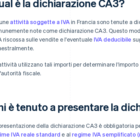
ual è la dichiarazione CA3?
cune
attività soggette a IVA
in Francia sono tenute a dic
unemente note come dichiarazione CA3. Questo modulo
VA riscossa sulle vendite e l'eventuale
IVA deducibile
sug
mestralmente.
attività utilizzano tali importi per determinare l'importo 
'autorità fiscale.
hi è tenuto a presentare la di
presentazione della dichiarazione CA3 è obbligatoria pe
ime IVA reale standard
e al
regime IVA semplificato (