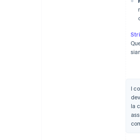
Str
Que
sia
I c
dev
la 
ass
com