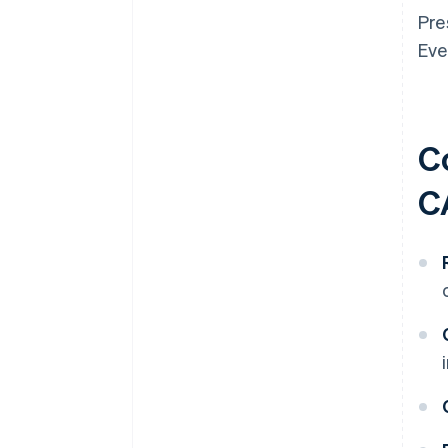
Pre
Eve
C
C