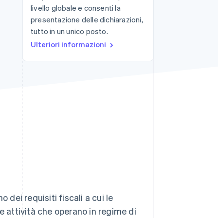
livello globale e consenti la
presentazione delle dichiarazioni,
tutto in un unico posto.
Stripe Sessions 2026
Scopri come Stripe sta
Ulteriori informazioni
costruendo
l'infrastruttura
economica per l'IA.
Guarda ora
 dei requisiti fiscali a cui le
e attività che operano in regime di