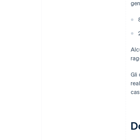
gen
Alc
rag
Gli
rea
cas
D