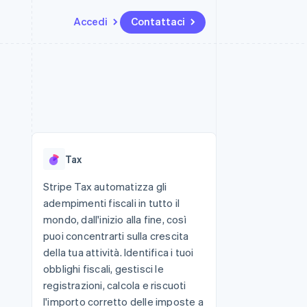
Accedi
Contattaci
Risorse
Ecosistema
Recapiti
me e marketplace
Altro
Integrazioni app
Partner
Contattaci
Product roadmap
ns
Esempi di codice
Stripe App Marketplace
Diventa nostro partner
Scopri cosa ti aspetta
 piattaforme
Blog per sviluppatori
 platforms
ibero
Stato dell'API
Radar
ari integrati
Prevenzione delle frodi
Tax
 fisiche
Atlas
Costituzione di start-up
Stripe Tax automatizza gli
adempimenti fiscali in tutto il
Climate
Rimozione del carbonio
mondo, dall'inizio alla fine, così
puoi concentrarti sulla crescita
Identity
Verifica online dell'identità
della tua attività. Identifica i tuoi
obblighi fiscali, gestisci le
registrazioni, calcola e riscuoti
l'importo corretto delle imposte a