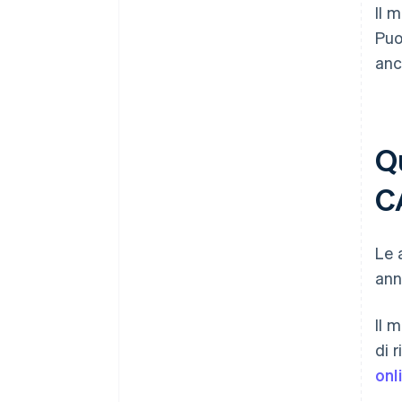
Il 
Puo
anc
Q
C
Le 
ann
Il 
di 
onl