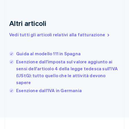
Danimarca
English
Emirati Arabi Uniti
English
Altri articoli
Estonia
English
Vedi tutti gli articoli relativi alla fatturazione
Finlandia
English
Svenska
Francia
Guida al modello 111 in Spagna
Français
English
Esenzione dall'imposta sul valore aggiunto ai
Germania
sensi dell'articolo 4 della legge tedesca sull'IVA
Deutsch
English
Giappone
(UStG): tutto quello che le attività devono
日本語
English
sapere
Gibilterra
Esenzione dall'IVA in Germania
English
Grecia
English
India
English
Irlanda
English