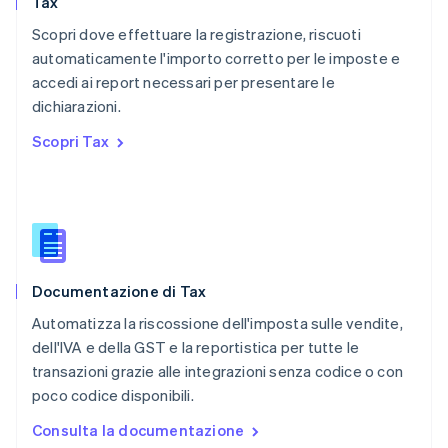
Tax
Polonia
English
Scopri dove effettuare la registrazione, riscuoti
Portogallo
automaticamente l'importo corretto per le imposte e
Português
English
accedi ai report necessari per presentare le
RAS di Hong Kong, Cina
dichiarazioni.
English
简体中文
Regno Unito
Scopri Tax
English
Repubblica Ceca
English
Romania
English
Singapore
English
简体中文
Documentazione di Tax
Slovacchia
English
Automatizza la riscossione dell'imposta sulle vendite,
Slovenia
dell'IVA e della GST e la reportistica per tutte le
English
Italiano
transazioni grazie alle integrazioni senza codice o con
Spagna
poco codice disponibili.
Español
English
Stati Uniti
Consulta la documentazione
English
Español
简体中文