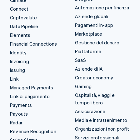
Automazione per finanza
Connect
Aziende globali
Criptovalute
Pagamenti in-app
Data Pipeline
Marketplace
Elements
Gestione del denaro
Financial Connections
Piattaforme
Identity
SaaS
Invoicing
Aziende di IA
Issuing
Creator economy
Link
Gaming
Managed Payments
Ospitalità, viaggi e
Link di pagamento
tempo libero
Payments
Assicurazione
Payouts
Media e intrattenimento
Radar
Organizzazioni non profit
Revenue Recognition
Servizi professionali
Stripe Sigma