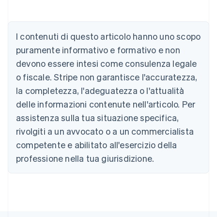
I contenuti di questo articolo hanno uno scopo
Australia
puramente informativo e formativo e non
English
devono essere intesi come consulenza legale
Austria
o fiscale. Stripe non garantisce l'accuratezza,
Deutsch
English
Belgio
la completezza, l'adeguatezza o l'attualità
Nederlands
Français
Deutsch
English
delle informazioni contenute nell'articolo. Per
Brasile
assistenza sulla tua situazione specifica,
Português
English
Bulgaria
rivolgiti a un avvocato o a un commercialista
English
competente e abilitato all'esercizio della
Canada
English
Français
professione nella tua giurisdizione.
Cina continentale
简体中文
English
Cipro
English
Croazia
English
Italiano