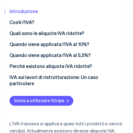
Scopri cosa ti aspetta
Introduzione
Radar
Ecosistema
Prevenzione delle frodi
Cos’è l’IVA?
Partner
Atlas
Stripe App Marketplace
Costituzione di start-up
Quali sono le aliquote IVA ridotte?
Climate
Quando viene applicata l’IVA al 10%?
Rimozione del carbonio
Quando viene applicata l’IVA al 5,5%?
Identity
Verifica online dell'identità
Perché esistono aliquote IVA ridotte?
IVA sui lavori di ristrutturazione: Un caso
particolare
Criteri dei locali
Stripe Sessions 2026
Inizia a utilizzare Stripe
Scopri come Stripe sta costruendo l'infrastruttura economi
Ristrutturazioni idonee
Guarda ora
Procedure obbligatorie
L'IVA francese si applica a quasi tutti i prodotti e servizi
Come sapere se l’IVA è al 10% o al 20%?
venduti. Attualmente esistono diverse aliquote IVA: