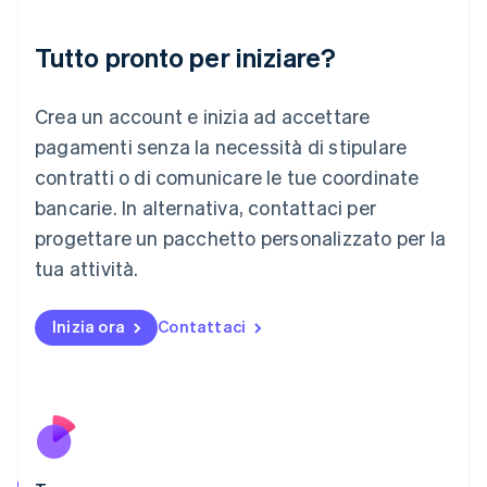
Italia
Italiano
English
Tutto pronto per iniziare?
Lettonia
English
Liechtenstein
Crea un account e inizia ad accettare
Deutsch
English
Lituania
pagamenti senza la necessità di stipulare
English
contratti o di comunicare le tue coordinate
Lussemburgo
bancarie. In alternativa, contattaci per
Français
Deutsch
English
progettare un pacchetto personalizzato per la
Malaysia
English
简体中文
tua attività.
Malta
English
Messico
Inizia ora
Contattaci
Español
English
Norvegia
English
Nuova Zelanda
English
Paesi Bassi
Nederlands
English