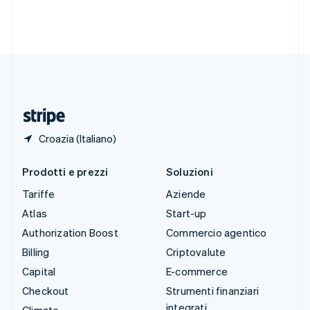
Svezia
Svenska
English
Svizzera
Deutsch
Français
Italiano
English
Thailandia
ไทย
English
Ungheria
English
Croazia (Italiano)
Prodotti e prezzi
Soluzioni
Tariffe
Aziende
Atlas
Start-up
Authorization Boost
Commercio agentico
Billing
Criptovalute
Capital
E-commerce
Checkout
Strumenti finanziari
integrati
Climate