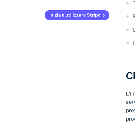
Definizione delle regole
Modalità di visualizzazione
Inizia a utilizzare Stripe
Ambito di applicazione
Ch
L'i
ser
pre
pro