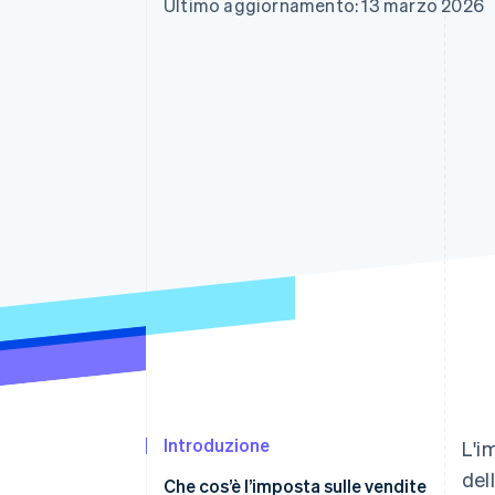
Ultimo aggiornamento: 13 marzo 2026
Link
Pagamento accelerato
Financial Connections
Conti finanziari collegati
Introduzione
L'i
del
Che cos’è l’imposta sulle vendite