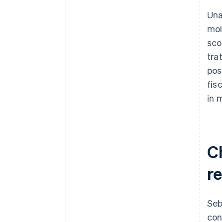
Una
mol
sco
tra
pos
fis
in 
Ch
re
Seb
con