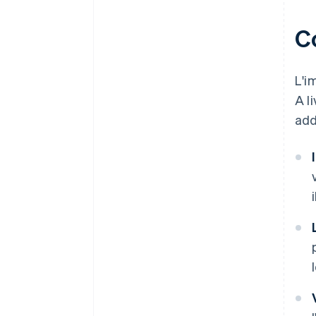
C
L'i
A l
add