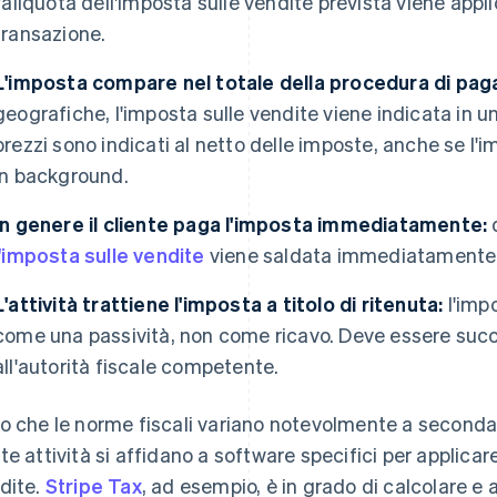
l'aliquota dell'imposta sulle vendite prevista viene appli
transazione.
L'imposta compare nel totale della procedura di pa
geografiche, l'imposta sulle vendite viene indicata in una
prezzi sono indicati al netto delle imposte, anche se 
in background.
In genere il cliente paga l'imposta immediatamente:
d
l'imposta sulle vendite
viene saldata immediatamente 
L'attività trattiene l'imposta a titolo di ritenuta:
l'imp
come una passività, non come ricavo. Deve essere suc
all'autorità fiscale competente.
o che le norme fiscali variano notevolmente a seconda d
te attività si affidano a software specifici per applica
dite.
Stripe Tax
, ad esempio, è in grado di calcolare e 