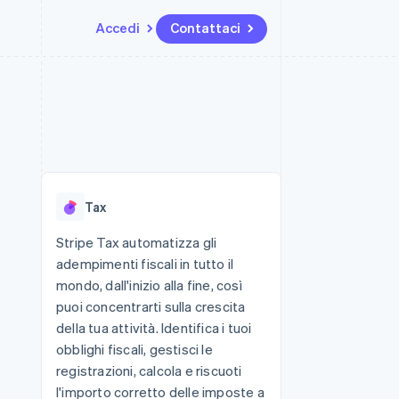
Accedi
Contattaci
Risorse
Ecosistema
Recapiti
me e marketplace
Altro
Integrazioni app
Partner
Contattaci
Product roadmap
ns
Esempi di codice
Stripe App Marketplace
Diventa nostro partner
Scopri cosa ti aspetta
 piattaforme
Blog per sviluppatori
 platforms
ibero
Stato dell'API
Radar
ari integrati
Prevenzione delle frodi
Tax
 fisiche
Atlas
Costituzione di start-up
Stripe Tax automatizza gli
adempimenti fiscali in tutto il
Climate
Rimozione del carbonio
mondo, dall'inizio alla fine, così
puoi concentrarti sulla crescita
Identity
Verifica online dell'identità
della tua attività. Identifica i tuoi
obblighi fiscali, gestisci le
registrazioni, calcola e riscuoti
l'importo corretto delle imposte a