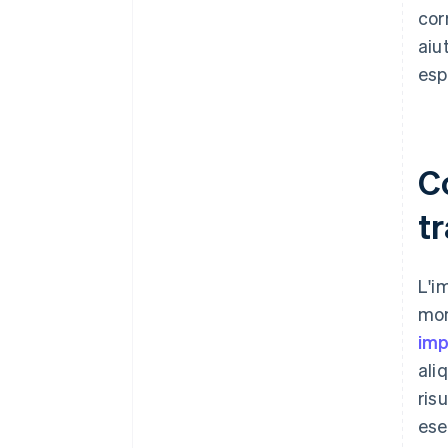
cor
aiu
esp
Co
t
L'i
mom
imp
ali
ris
ese