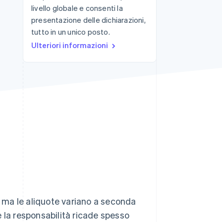
livello globale e consenti la
presentazione delle dichiarazioni,
tutto in un unico posto.
Stripe Sessions 2026
Scopri come Stripe sta
Ulteriori informazioni
costruendo
l'infrastruttura
economica per l'IA.
Guarda ora
, ma le aliquote variano a seconda
 la responsabilità ricade spesso