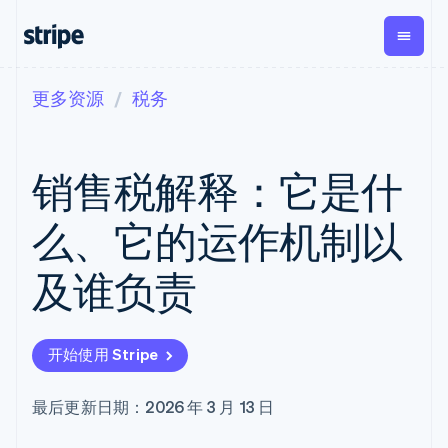
更多资源
税务
按企业阶段
文档
学习
支付
营收
资金管
平台
理
易市
大型企业
Stripe 文档
博客
Payments
Billing
初创企业
API 参考文档
客户案例
销售税解释：它是什
在线支付
经常性收入
Global
Conn
库与 SDK
指南
Managed
Metronome
Payouts
Stripe Apps
Payments
按用量计费
平台
么、它的运作机制以
备案商家解决
Subscriptions
向第三
按应用场景
方案
方打款
支持
订阅管理
Payment links
Crypto
及谁负责
指南
智能体商务
Invoicing
钱包、
加密货币
获取支持
无代码支付
一次性或定期
稳定币
电子商务
接受线上付款
托管支持方案
Checkout
账单
发行和
嵌入式金融
实施预置结账流程
专业服务
预构建支付界
Tax
发卡基
开始使用 Stripe
财务自动化
构建平台或交易市场
面
销售税和增值
础设施
全球化企业
管理订阅
Elements
税自动化
应用内支付
提供按用量计费
灵活的 UI 组件
Revenue
最后更新日期：2026 年 3 月 13 日
交易市场
发行稳定币支持的支付卡
Payment
Recognition
公司
资金管理
通过智能体配置和管理服
methods
会计自动化
平台
务