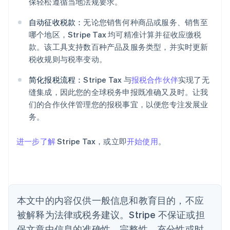
保轻松遵循当地法规要求。
自动征收税款：
无论您销售何种商品或服务、销售至
阿联酋
哪个地区，Stripe Tax 均可精准计算并征收应缴税
English
爱尔兰
款。该工具支持数百种产品及服务类型，并实时更新
English
税收规则与税率变动。
爱沙尼亚
English
简化报税流程：
Stripe Tax 与
报税合作伙伴
实现了无
奥地利
缝集成，因此您的全球税务申报既准确又及时。让我
Deutsch
English
们的合作伙伴管理您的报税事宜，以便您专注发展业
澳大利亚
务。
English
巴西
Português
English
进一步了解
Stripe Tax，或立即
开始使用
。
保加利亚
English
比利时
Nederlands
Français
Deutsch
English
波兰
本文中的内容仅供一般信息和教育目的，不应
English
丹麦
被解释为法律或税务建议。Stripe 不保证或担
English
保文章中信息的准确性、完整性、充分性或时