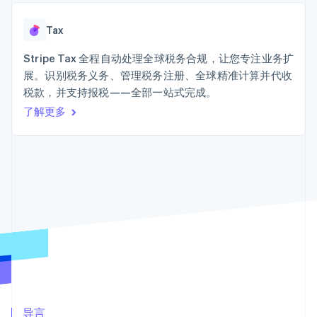
接入 125+ 种支
Stripe Sigma
产品路线图
SaaS
付方式
自定义报告
Sessions 年度大会
Terminal
Data Pipeline
Tax
招聘
线下支付
数据同步
资讯中心
Authorization
资源
Stripe Tax 全程自动处理全球税务合规，让您专注业务扩
Stripe Press
Boost
按行业
展。识别税务义务、管理税务注册、全球精准计算并代收
支付成功率优
应用集成
税款，并支持报税——全部一站式完成。
化
AI 企业
代码示例
Link
创作者经济
开发者博客
了解更多
联系
加速结账
游戏
API 状态
酒店、旅游与休闲
联系销售
保险
成为合作伙伴
媒体与娱乐
非营利组织
更多
专业服务
Product roadmap
公共部门
了解未来规划
零售
Radar
欺诈防范
Atlas
生态系统
初创企业注册
合作伙伴
Climate
Stripe App Marketplace
碳移除
导言