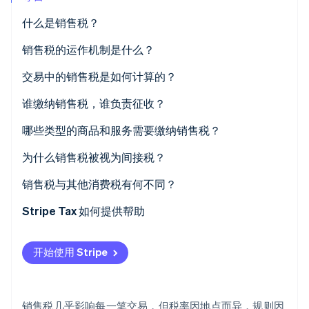
什么是销售税？
销售税的运作机制是什么？
Stripe Sessions 2026
交易中的销售税是如何计算的？
了解 Stripe 如何为 AI 构建经济基础设施。
立即观看
谁缴纳销售税，谁负责征收？
哪些类型的商品和服务需要缴纳销售税？
为什么销售税被视为间接税？
销售税与其他消费税有何不同？
何时征税
Stripe Tax 如何提供帮助
谁设定规则
开始使用 Stripe
如何显示
征收范围
销售税几乎影响每一笔交易，但税率因地点而异，规则因