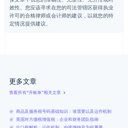
德国
效性。您应该寻求在您的司法管辖区获得执业
Deutsch
English
法国
许可的合格律师或会计师的建议，以就您的特
Français
English
定情况提供建议。
芬兰
English
Svenska
荷兰
Nederlands
English
加拿大
English
Français
捷克
English
克罗地亚
English
Italiano
更多文章
拉脱维亚
English
查看所有“开账单”相关文章
立陶宛
English
列支敦士登
商品及服务税号码基础知识：谁需要以及运作机制
Deutsch
English
卢森堡
英国对方缴税增值税：企业和财务团队指南
Français
Deutsch
English
出口税解析：运作机制、由谁缴纳及为何重要