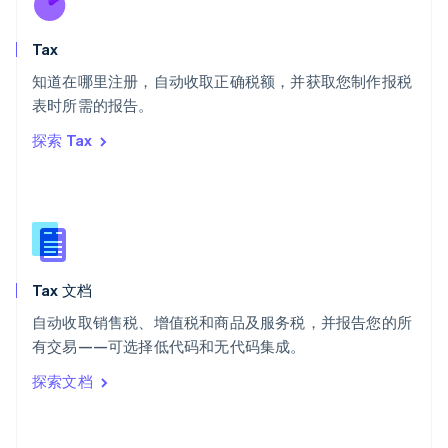
斯洛伐克
English
斯洛文尼亚
Tax
English
Italiano
知道在哪里注册，自动收取正确税额，并获取您制作报税
泰国
ไทย
English
表时所需的报告。
希腊
探索 Tax
English
西班牙
Español
English
新加坡
English
简体中文
新西兰
English
Tax 文档
匈牙利
English
自动收取销售税、增值税和商品及服务税，并报告您的所
意大利
有交易——可选择低代码和无代码集成。
Italiano
English
印度
探索文档
English
英国
English