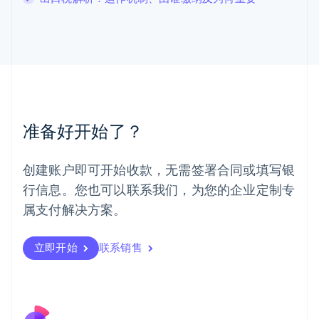
罗马尼亚
English
马尔他
English
马来西亚
English
简体中文
美国
English
Español
简体中文
墨西哥
准备好开始了？
Español
English
挪威
English
创建账户即可开始收款，无需签署合同或填写银
葡萄牙
行信息。您也可以联系我们，为您的企业定制专
Português
English
日本
属支付解决方案。
日本語
English
瑞典
立即开始
联系销售
Svenska
English
瑞士
Deutsch
Français
Italiano
English
塞浦路斯
English