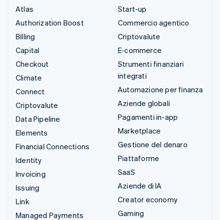
Atlas
Start-up
Authorization Boost
Commercio agentico
Billing
Criptovalute
Capital
E-commerce
Checkout
Strumenti finanziari
integrati
Climate
Automazione per finanza
Connect
Aziende globali
Criptovalute
Pagamenti in-app
Data Pipeline
Marketplace
Elements
Gestione del denaro
Financial Connections
Piattaforme
Identity
SaaS
Invoicing
Aziende di IA
Issuing
Creator economy
Link
Gaming
Managed Payments