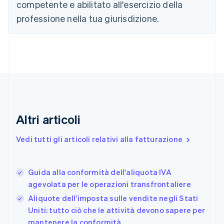
competente e abilitato all'esercizio della
Canada
English
Français
professione nella tua giurisdizione.
Cina continentale
简体中文
English
Cipro
English
Croazia
English
Italiano
Danimarca
English
Emirati Arabi Uniti
English
Altri articoli
Estonia
English
Vedi tutti gli articoli relativi alla fatturazione
Finlandia
English
Svenska
Francia
Guida alla conformità dell'aliquota IVA
Français
English
agevolata per le operazioni transfrontaliere
Germania
Aliquote dell'imposta sulle vendite negli Stati
Deutsch
English
Giappone
Uniti: tutto ciò che le attività devono sapere per
日本語
English
mantenere la conformità