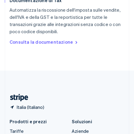
Documentazione di Tax
Slovacchia
English
Automatizza la riscossione dell'imposta sulle vendite,
Slovenia
dell'IVA e della GST e la reportistica per tutte le
English
Italiano
transazioni grazie alle integrazioni senza codice o con
Spagna
poco codice disponibili.
Español
English
Stati Uniti
Consulta la documentazione
English
Español
简体中文
Svezia
Svenska
English
Svizzera
Deutsch
Français
Italiano
English
Thailandia
ไทย
English
Ungheria
English
Italia (Italiano)
Prodotti e prezzi
Soluzioni
Tariffe
Aziende