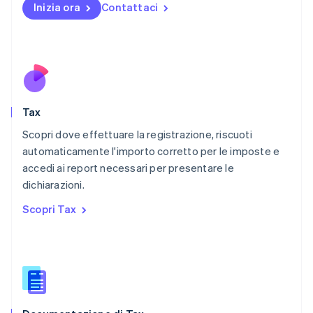
Messico
Inizia ora
Contattaci
Español
English
Norvegia
English
Nuova Zelanda
English
Paesi Bassi
Nederlands
English
Tax
Polonia
English
Scopri dove effettuare la registrazione, riscuoti
Portogallo
automaticamente l'importo corretto per le imposte e
Português
English
accedi ai report necessari per presentare le
RAS di Hong Kong, Cina
dichiarazioni.
English
简体中文
Regno Unito
Scopri Tax
English
Repubblica Ceca
English
Romania
English
Singapore
English
简体中文