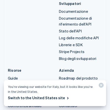
Sviluppatori
Documentazione
Documentazione di
riferimento dell'API
Stato dell'API
Log delle modifiche API
Librerie e SDK
Stripe Projects
Blog degli sviluppatori
Risorse
Azienda
Guide
Roadmap del prodotto
Storie dei clienti
Lavora con noi
You’re viewing our website for Italy, but it looks like you’re
Blog
Sala stampa
in the United States.
Switch to the United States site
Community
Stripe Press
Conferenza annuale
Contattaci