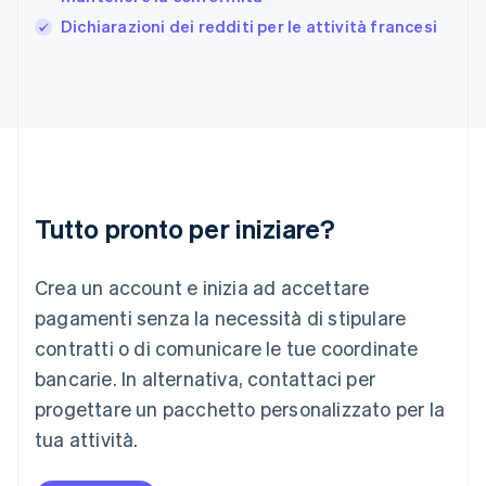
Gibilterra
Dichiarazioni dei redditi per le attività francesi
English
Grecia
English
India
English
Irlanda
English
Italia
Italiano
English
Tutto pronto per iniziare?
Lettonia
English
Liechtenstein
Crea un account e inizia ad accettare
Deutsch
English
Lituania
pagamenti senza la necessità di stipulare
English
contratti o di comunicare le tue coordinate
Lussemburgo
bancarie. In alternativa, contattaci per
Français
Deutsch
English
progettare un pacchetto personalizzato per la
Malaysia
English
简体中文
tua attività.
Malta
English