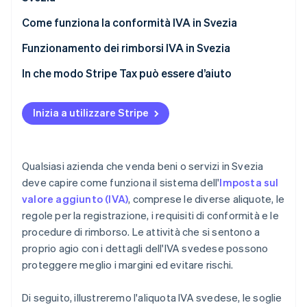
Cessioni esenti da IVA
Attività con sede in Svezia
Come funziona la conformità IVA in Svezia
Attività extra UE
Funzionamento dei rimborsi IVA in Svezia
Venditori con sede nell’UE
In che modo Stripe Tax può essere d’aiuto
Forniture esenti da IVA
Inizia a utilizzare Stripe
Attività extra UE
Qualsiasi azienda che venda beni o servizi in Svezia
deve capire come funziona il sistema dell'
Imposta sul
valore aggiunto (IVA)
, comprese le diverse aliquote, le
regole per la registrazione, i requisiti di conformità e le
procedure di rimborso. Le attività che si sentono a
proprio agio con i dettagli dell'IVA svedese possono
proteggere meglio i margini ed evitare rischi.
Di seguito, illustreremo l'aliquota IVA svedese, le soglie