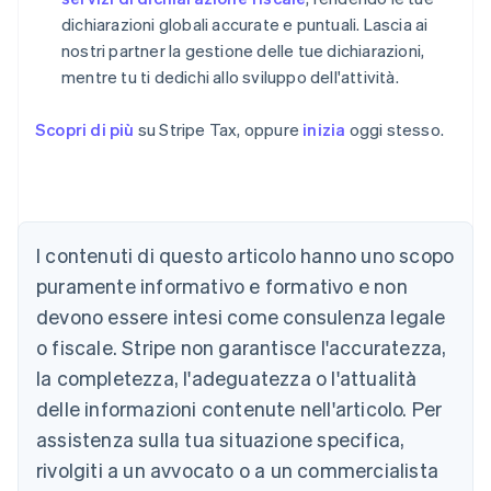
dichiarazioni globali accurate e puntuali. Lascia ai
nostri partner la gestione delle tue dichiarazioni,
mentre tu ti dedichi allo sviluppo dell'attività.
Scopri di più
su Stripe Tax, oppure
inizia
oggi stesso.
I contenuti di questo articolo hanno uno scopo
Australia
puramente informativo e formativo e non
English
devono essere intesi come consulenza legale
Austria
o fiscale. Stripe non garantisce l'accuratezza,
Deutsch
English
Belgio
la completezza, l'adeguatezza o l'attualità
Nederlands
Français
Deutsch
English
delle informazioni contenute nell'articolo. Per
Brasile
assistenza sulla tua situazione specifica,
Português
English
Bulgaria
rivolgiti a un avvocato o a un commercialista
English