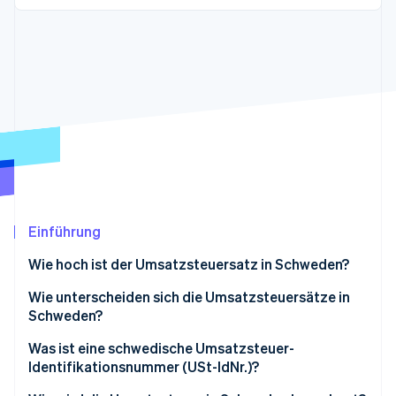
Betrugsprävention
Ecosystem
Atlas
Start-up-Gründung
Partner
Stripe App-Marktplatz
Climate
CO₂-Entnahme
Identity
Online-Identitätsprüfung
Einführung
Stripe-Sessions 2026
Erfahren Sie, wie Stripe Lösungen für die Wirtschaft
Wie hoch ist der Umsatzsteuersatz in Schweden?
Jetzt ansehen
Wie unterscheiden sich die Umsatzsteuersätze in
Schweden?
12 % ermäßigter Satz
Was ist eine schwedische Umsatzsteuer-
Identifikationsnummer (USt-IdNr.)?
6 % ermäßigter Satz