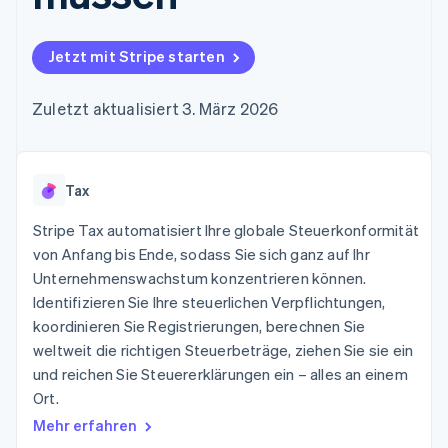
Data Pipeline
Geldmanagement
Marktplatz auf
Zugriff auf mehr als
Datensynchronisierung
Produkt-Roadmap
Plattformen
Grundlagen der
125
Stripe Sessions
SaaS
Abonnementverwaltung
Jetzt mit Stripe starten
Terminal
Karriere
Zahlungen vor Ort
Newsroom
So setzen Sie
Authorization
Stripe Press
nutzungsbasierte
Zuletzt aktualisiert 3. März 2026
Boost
Abrechnung um
Nach Branche
Optimierung der
Stablecoin-gestützte
Autorisierungsraten
Karten ausgeben: So
Link
KI-Unternehmen
Kontakt
geht´s
Beschleunigter
Tax
Creator Economy
Bereitstellung und
Bezahlvorgang
Gaming
Verwaltung von
Sales-Team
Financial
Bewirtung, Reisen und
Stripe Tax automatisiert Ihre globale Steuerkonformität
Diensten mit Agenten
kontaktieren
Connections
Freizeit
Partner werden
von Anfang bis Ende, sodass Sie sich ganz auf Ihr
Verbundene
Versicherungen
Unternehmenswachstum konzentrieren können.
Medien und
Finanzdaten
Unterhaltung
Identifizieren Sie Ihre steuerlichen Verpflichtungen,
Ressourcen
Gemeinnützige
koordinieren Sie Registrierungen, berechnen Sie
Organisationen
weltweit die richtigen Steuerbeträge, ziehen Sie sie ein
Fachdienstleistungen
App-Integrationen
Mehr
Öffentlicher Sektor
Code-Beispiele
und reichen Sie Steuererklärungen ein – alles an einem
Product roadmap
Einzelhandel
Entwickler-Blog
Ort.
Ausblick
API-Status
Mehr erfahren
Radar