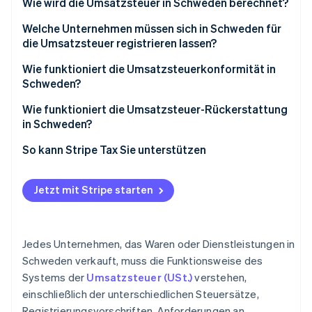
Wie wird die Umsatzsteuer in Schweden berechnet?
0 % Umsatzsteuerbefreiung
Welche Unternehmen müssen sich in Schweden für
Umsatzsteuerbefreite Lieferungen
die Umsatzsteuer registrieren lassen?
In Schweden ansässige Unternehmen
Wie funktioniert die Umsatzsteuerkonformität in
Schweden?
Nicht-EU-Unternehmen
Wie funktioniert die Umsatzsteuer-Rückerstattung
Verkäufer/innen mit Sitz in der EU
in Schweden?
Umsatzsteuerbefreite Lieferungen
So kann Stripe Tax Sie unterstützen
Nicht-EU-Unternehmen
Jetzt mit Stripe starten
Jedes Unternehmen, das Waren oder Dienstleistungen in
Schweden verkauft, muss die Funktionsweise des
Systems der
Umsatzsteuer (USt.)
verstehen,
einschließlich der unterschiedlichen Steuersätze,
Registrierungsvorschriften, Anforderungen an