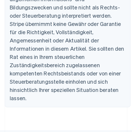
Bildungszwecken und sollte nicht als Rechts-
oder Steuerberatung interpretiert werden.
Australien
Stripe übernimmt keine Gewähr oder Garantie
English
für die Richtigkeit, Vollständigkeit,
Belgien
Angemessenheit oder Aktualität der
Nederlands
Français
Deutsch
English
Brasilien
Informationen in diesem Artikel. Sie sollten den
Português
English
Rat eines in Ihrem steuerlichen
Bulgarien
Zuständigkeitsbereich zugelassenen
English
Dänemark
kompetenten Rechtsbeistands oder von einer
English
Steuerberatungsstelle einholen und sich
Deutschland
Deutsch
English
hinsichtlich Ihrer speziellen Situation beraten
Estland
lassen.
English
Festlandchina
简体中文
English
Finnland
English
Svenska
Frankreich