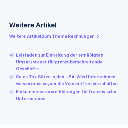
Français
English
Gibraltar
English
Griechenland
Weitere Artikel
English
Indien
Weitere Artikel zum Thema Rechnungen
English
Irland
English
Leitfaden zur Einhaltung der ermäßigten
Italien
Umsatzsteuer für grenzüberschreitende
Italiano
English
Japan
Geschäfte
日本語
English
Sales-Tax-Sätze in den USA: Was Unternehmen
Kanada
wissen müssen, um die Vorschriften einzuhalten
English
Français
Kroatien
Einkommensteuererklärungen für französische
English
Italiano
Unternehmen
Lettland
English
Liechtenstein
Deutsch
English
Litauen