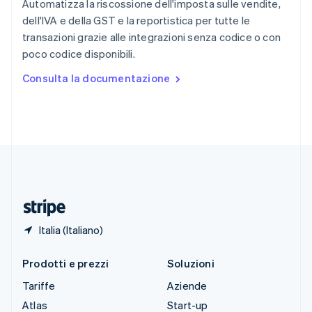
English
Automatizza la riscossione dell'imposta sulle vendite,
Slovenia
dell'IVA e della GST e la reportistica per tutte le
English
Italiano
transazioni grazie alle integrazioni senza codice o con
Spagna
poco codice disponibili.
Español
English
Stati Uniti
Consulta la documentazione
English
Español
简体中文
Svezia
Svenska
English
Svizzera
Deutsch
Français
Italiano
English
Thailandia
ไทย
English
Ungheria
English
Italia (Italiano)
Prodotti e prezzi
Soluzioni
Tariffe
Aziende
Atlas
Start-up