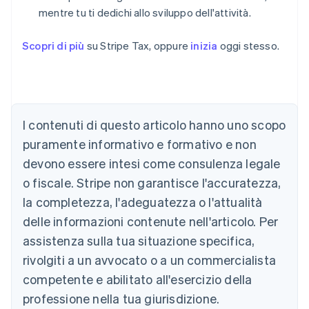
mentre tu ti dedichi allo sviluppo dell'attività.
Scopri di più
su Stripe Tax, oppure
inizia
oggi stesso.
I contenuti di questo articolo hanno uno scopo
puramente informativo e formativo e non
Australia
devono essere intesi come consulenza legale
English
o fiscale. Stripe non garantisce l'accuratezza,
Austria
la completezza, l'adeguatezza o l'attualità
Deutsch
English
Belgio
delle informazioni contenute nell'articolo. Per
Nederlands
Français
Deutsch
English
assistenza sulla tua situazione specifica,
Brasile
Português
English
rivolgiti a un avvocato o a un commercialista
Bulgaria
competente e abilitato all'esercizio della
English
Canada
professione nella tua giurisdizione.