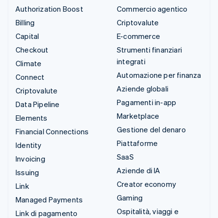
Authorization Boost
Commercio agentico
Billing
Criptovalute
Capital
E-commerce
Checkout
Strumenti finanziari
integrati
Climate
Automazione per finanza
Connect
Aziende globali
Criptovalute
Pagamenti in-app
Data Pipeline
Marketplace
Elements
Gestione del denaro
Financial Connections
Piattaforme
Identity
SaaS
Invoicing
Aziende di IA
Issuing
Creator economy
Link
Gaming
Managed Payments
Ospitalità, viaggi e
Link di pagamento