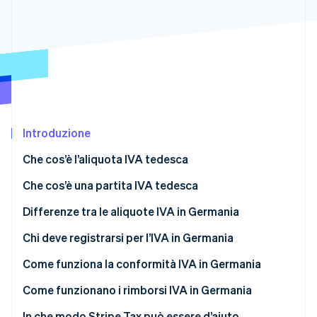
Scopri cosa ti aspetta
Radar
Ecosistema
Prevenzione delle frodi
Partner
Atlas
Stripe App Marketplace
Costituzione di start-up
Climate
Rimozione del carbonio
Introduzione
Identity
Verifica online dell'identità
Che cos’è l’aliquota IVA tedesca
Che cos’è una partita IVA tedesca
Differenze tra le aliquote IVA in Germania
Stripe Sessions 2026
Aliquota IVA standard
Chi deve registrarsi per l’IVA in Germania
Scopri come Stripe sta costruendo l'infrastruttura economi
Guarda ora
Aliquota IVA agevolata
Attività con sede in Germania
Come funziona la conformità IVA in Germania
Transazioni ad aliquota zero
Attività estere
Come funzionano i rimborsi IVA in Germania
Forniture esenti da IVA
Venditori e-commerce e inventario
In che modo Stripe Tax può essere d’aiuto