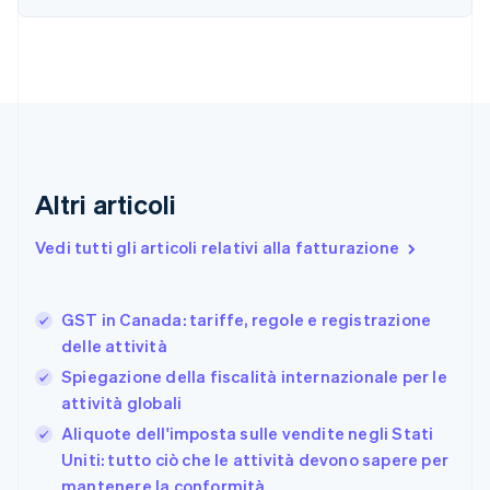
English
Français
Cina continentale
简体中文
English
Cipro
English
Croazia
English
Italiano
Danimarca
English
Altri articoli
Emirati Arabi Uniti
English
Estonia
Vedi tutti gli articoli relativi alla fatturazione
English
Finlandia
English
Svenska
GST in Canada: tariffe, regole e registrazione
Francia
delle attività
Français
English
Spiegazione della fiscalità internazionale per le
Germania
attività globali
Deutsch
English
Giappone
Aliquote dell'imposta sulle vendite negli Stati
日本語
English
Uniti: tutto ciò che le attività devono sapere per
Gibilterra
mantenere la conformità