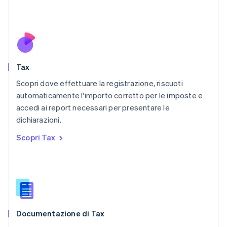
Español
English
Norvegia
English
Nuova Zelanda
English
Paesi Bassi
Nederlands
English
Tax
Polonia
English
Scopri dove effettuare la registrazione, riscuoti
Portogallo
automaticamente l'importo corretto per le imposte e
Português
English
accedi ai report necessari per presentare le
RAS di Hong Kong, Cina
dichiarazioni.
English
简体中文
Regno Unito
Scopri Tax
English
Repubblica Ceca
English
Romania
English
Singapore
English
简体中文
Documentazione di Tax
Slovacchia