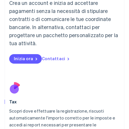
Crea un account e inizia ad accettare
Deutsch
English
Lituania
pagamenti senza la necessità di stipulare
English
contratti o di comunicare le tue coordinate
Lussemburgo
bancarie. In alternativa, contattaci per
Français
Deutsch
English
progettare un pacchetto personalizzato per la
Malaysia
English
简体中文
tua attività.
Malta
English
Messico
Inizia ora
Contattaci
Español
English
Norvegia
English
Nuova Zelanda
English
Paesi Bassi
Nederlands
English
Tax
Polonia
English
Scopri dove effettuare la registrazione, riscuoti
Portogallo
automaticamente l'importo corretto per le imposte e
Português
English
accedi ai report necessari per presentare le
RAS di Hong Kong, Cina