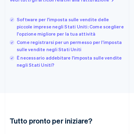
English
Finlandia
English
Svenska
Software per l'imposta sulle vendite delle
Francia
piccole imprese negli Stati Uniti: Come scegliere
Français
English
l'opzione migliore per la tua attività
Germania
Come registrarsi per un permesso per l'imposta
Deutsch
English
Giappone
sulle vendite negli Stati Uniti
日本語
English
È necessario addebitare l'imposta sulle vendite
Gibilterra
negli Stati Uniti?
English
Grecia
English
India
English
Irlanda
English
Italia
Italiano
English
Tutto pronto per iniziare?
Lettonia
English
Liechtenstein