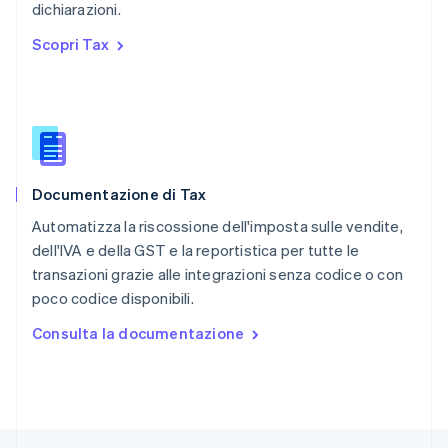
dichiarazioni.
English
简体中文
Regno Unito
Scopri Tax
English
Repubblica Ceca
English
Romania
English
Singapore
English
简体中文
Documentazione di Tax
Slovacchia
English
Automatizza la riscossione dell'imposta sulle vendite,
Slovenia
dell'IVA e della GST e la reportistica per tutte le
English
Italiano
transazioni grazie alle integrazioni senza codice o con
Spagna
poco codice disponibili.
Español
English
Stati Uniti
Consulta la documentazione
English
Español
简体中文
Svezia
Svenska
English
Svizzera
Deutsch
Français
Italiano
English
Thailandia