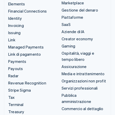
Marketplace
Elements
Gestione del denaro
Financial Connections
Piattaforme
Identity
SaaS
Invoicing
Aziende di IA
Issuing
Creator economy
Link
Gaming
Managed Payments
Ospitalità, viaggi e
Link di pagamento
tempo libero
Payments
Assicurazione
Payouts
Media e intrattenimento
Radar
Organizzazioni non profit
Revenue Recognition
Servizi professionali
Stripe Sigma
Pubblica
Tax
amministrazione
Terminal
Commercio al dettaglio
Treasury