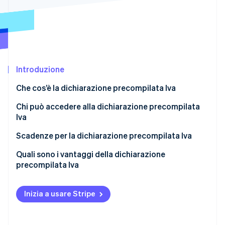
Scopri cosa ti aspetta
Radar
Ecosistema
Prevenzione delle frodi
Partner
Atlas
Stripe App Marketplace
Costituzione di start-up
Introduzione
Climate
Rimozione del carbonio
Che cos’è la dichiarazione precompilata Iva
Identity
Verifica online dell'identità
Chi può accedere alla dichiarazione precompilata
Iva
Come accedere
Scadenze per la dichiarazione precompilata Iva
Novità per la precompilata Iva
Quali sono i vantaggi della dichiarazione
Stripe Sessions 2026
precompilata Iva
Scopri come Stripe sta costruendo l'infrastruttura economi
Guarda ora
Inizia a usare Stripe