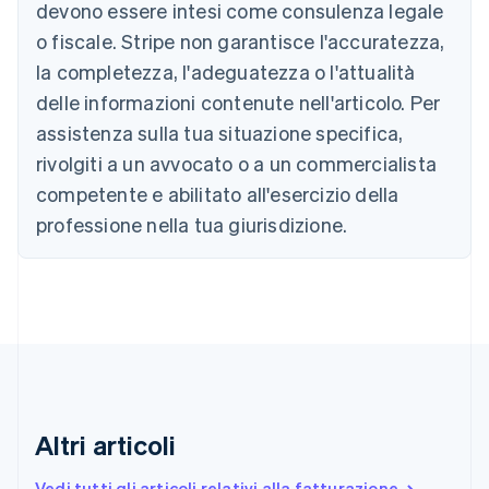
Australia
devono essere intesi come consulenza legale
English
o fiscale. Stripe non garantisce l'accuratezza,
Austria
la completezza, l'adeguatezza o l'attualità
Deutsch
English
Belgio
delle informazioni contenute nell'articolo. Per
Nederlands
Français
Deutsch
English
assistenza sulla tua situazione specifica,
Brasile
Português
English
rivolgiti a un avvocato o a un commercialista
Bulgaria
competente e abilitato all'esercizio della
English
Canada
professione nella tua giurisdizione.
English
Français
Cina continentale
简体中文
English
Cipro
English
Croazia
English
Italiano
Danimarca
English
Altri articoli
Emirati Arabi Uniti
English
Estonia
Vedi tutti gli articoli relativi alla fatturazione