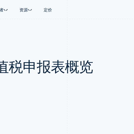
者
资源
定价
景
指南
按行业
公司
资金管理
平台和交易市
商务
持
接受线上付款
AI 企业
产品路线图
Global Payouts
Connect
币
持方案
实施预置结账流程
创作者经济
Sessions 年度大会
向第三方打款
平台支付
务
务
构建平台或交易市场
游戏
招聘
Crypto
值税申报表概览
金融
管理订阅
酒店、旅游与休闲
资讯中心
钱包、稳定币发行和发卡基础设
动化
提供按用量计费
保险
Stripe Press
施
企业
发行稳定币支持的支付卡
媒体与娱乐
支付
通过智能体配置和管理服务
非营利组织
场
专业服务
理
公共部门
零售
化
on