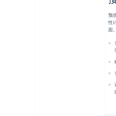
预
性
面