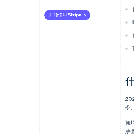
开始使用 Stripe
20
条
预
票登