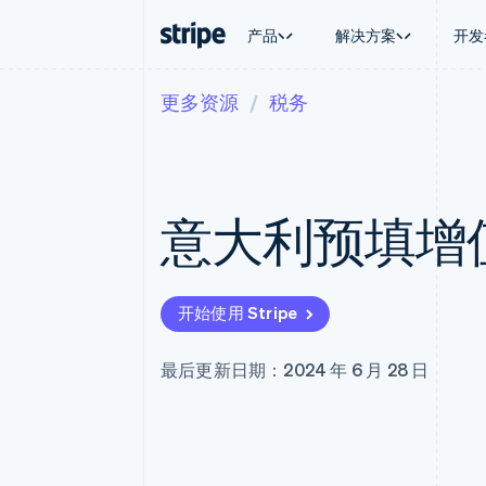
产品
解决方案
开发
更多资源
税务
按企业阶段
文档
学习
按应用场
支持
支付
营收
大型企业
Stripe 文档
博客
智能体
获取支
Payments
Billing
初创企业
API 参考文档
客户案例
加密货
托管支
在线支付
经常性收入
库与 SDK
指南
电子商
专业服
Payment links
Metronome
Stripe Apps
意大利预填增
嵌入式
无代码支付
按用量计费
财务自
Checkout
Subscriptions
全球化
预构建支付界面
订阅管理
应用内
Elements
Invoicing
交易市
灵活的 UI 组件
一次性或定期账单
开始使用 Stripe
资金管
Payment methods
Tax
平台
接入 125+ 种支付方式
销售税和增值税自动
SaaS
Terminal
Revenue Recogniti
最后更新日期：2024 年 6 月 28 日
线下支付
会计自动化
Authorization Boost
Stripe Sigma
支付成功率优化
自定义报告
Link
Data Pipeline
加速结账
数据同步