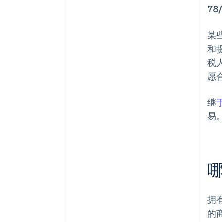
78
某
和
税
愿
继
于
易。
拥
的