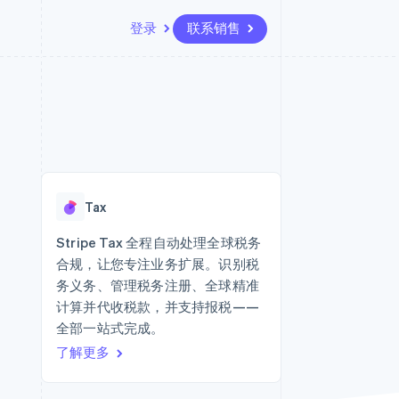
登录
联系销售
资源
生态系统
联系
场
更多
应用集成
合作伙伴
联系销售
Product roadmap
代码示例
Stripe App Marketplace
成为合作伙伴
了解未来规划
开发者博客
API 状态
Radar
欺诈防范
Tax
Atlas
初创企业注册
Stripe Tax 全程自动处理全球税务
合规，让您专注业务扩展。识别税
Climate
碳移除
务义务、管理税务注册、全球精准
计算并代收税款，并支持报税——
全部一站式完成。
了解更多