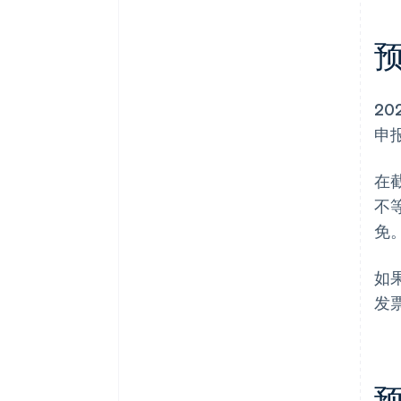
20
申
在
不
免
如
发