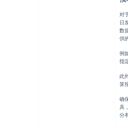
对于
日
数
供
例
指
此
算
确
具
分