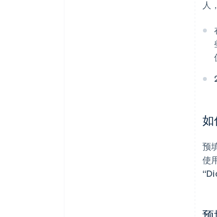
人
如
预
使
“D
预