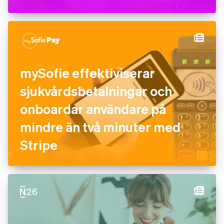
mySofie effektiviserar
sjukvårdsbetalningar och
onboardar användare på
mindre än två minuter med
Stripe