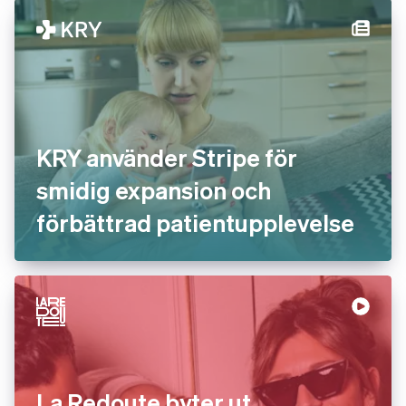
KRY använder Stripe för
smidig expansion och
förbättrad patientupplevelse
La Redoute byter ut