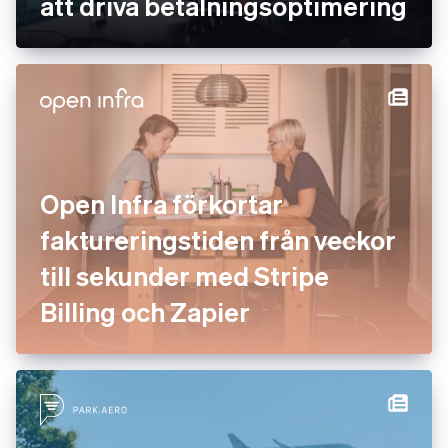
att driva betalningsoptimering
Open Infra förkortar
faktureringstiden från veckor
till sekunder med Stripe
Billing och Zapier