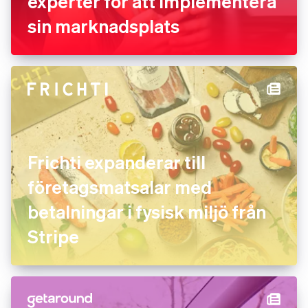
experter för att implementera
sin marknadsplats
Frichti expanderar till
företagsmatsalar med
betalningar i fysisk miljö från
Stripe