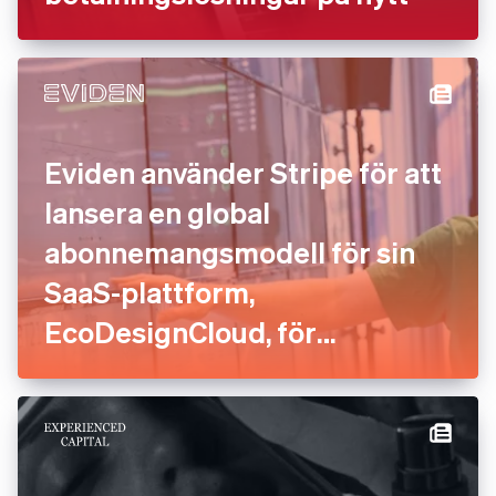
Eviden använder Stripe för att
lansera en global
abonnemangsmodell för sin
SaaS-plattform,
EcoDesignCloud, för
miljöbetyg i realtid