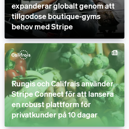
expanderar globalt genom att
tillgodose boutique-gyms
behov med Stripe
Rungis och Califrais använder
Stripe Connect för att lansera
en robust plattform för
privatkunder på 10 dagar