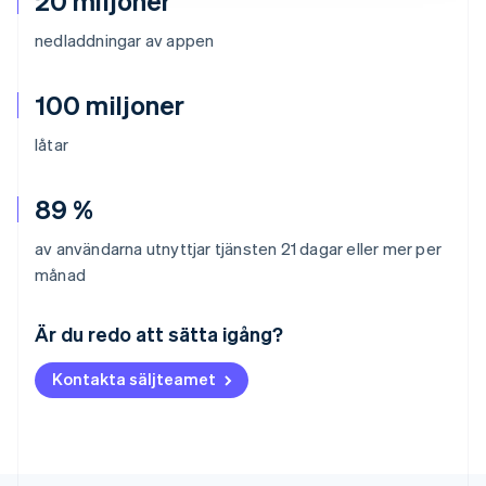
20 miljoner
nedladdningar av appen
100 miljoner
låtar
89 %
av användarna utnyttjar tjänsten 21 dagar eller mer per
månad
Australien
English
Är du redo att sätta igång?
Belgien
Nederlands
Français
Deutsch
English
Kontakta säljteamet
Brasilien
Português
English
Bulgarien
English
Cypern