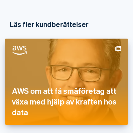
English
Danmark
English
Estland
Läs fler kundberättelser
English
Fastlandskina
简体中文
English
Finland
English
Svenska
Frankrike
Français
English
Förenade Arabemiraten
English
Gibraltar
English
AWS om att få småföretag att
Grekland
English
växa med hjälp av kraften hos
Hongkong SAR, Kina
data
English
简体中文
Indien
English
Irland