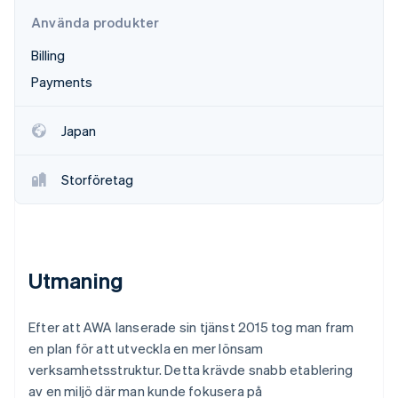
Identitetsverifiering online
Partner
Använda produkter
Stripe App Marketplace
Billing
Payments
Stripe Sessions 2026
Se hur Stripe bygger den ekonomiska inf
Japan
Titta nu
Storföretag
Utmaning
Efter att AWA lanserade sin tjänst 2015 tog man fram
en plan för att utveckla en mer lönsam
verksamhetsstruktur. Detta krävde snabb etablering
av en miljö där man kunde fokusera på