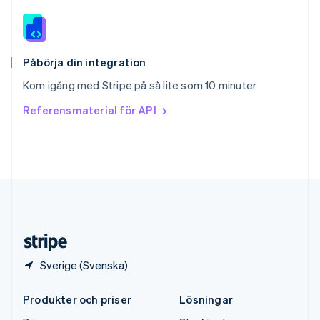
Español
English
Storbritannien
English
Sverige
Svenska
English
Påbörja din integration
Thailand
Kom igång med Stripe på så lite som 10 minuter
ไทย
English
Tjeckien
Referensmaterial för API
English
Tyskland
Deutsch
English
Ungern
English
USA
English
Español
简体中文
Österrike
Deutsch
English
Sverige (Svenska)
Produkter och priser
Lösningar