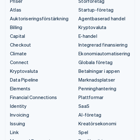
Priser
Storföretag
Atlas
Startup-företag
Auktoriseringsförstärkning
Agentbaserad handel
Billing
Kryptovaluta
Capital
E-handel
Checkout
Integrerad finansiering
Climate
Ekonomiautomatisering
Connect
Globala företag
Kryptovaluta
Betalningar i appen
Data Pipeline
Marknadsplatser
Elements
Penninghantering
Financial Connections
Plattformar
Identity
SaaS
Invoicing
AI-företag
Issuing
Kreatörsekonomi
Link
Spel