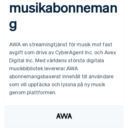
musikabonneman
Godkännandeoptimeringar
Recognition
Företag
Plattformar
Erbjud
Link
Automatiserad
SaaS
användningsbaserad
Accelererad kassaprocess
redovisning
Produktplan
fakturering
g
Financial Connections
Stripe Sigma
Sessions årliga
Utfärda stablecoin-
Länkade finanskontodata
Anpassade
konferens
stödda kort
rapporter
Karriärer
Tillhandahåll och
Efter bransch
Data Pipeline
Nyhetsrum
hantera tjänster med
Datasynkronisering
Stripe Press
agenter
AWA en streamingtjänst för musik mot fast
AI-företag
Kreatörsekonomi
avgift som drivs av CyberAgent Inc. och Avex
Spel
Digital Inc. Med världens största digitala
Besöksnäring, resor
Kontakt
Mer
Resurser
och fritid
musikbibliotek levererar AWA
Product roadmap
Försäkringsbolag
Kontakta säljteamet
Se vad som kommer härnäst
Media och
Appintegrationer
abonnemangsbaserat innehåll till användare
Bli partner
underhållning
Kodexempel
Radar
som vill upptäcka och lyssna på ny musik
Ideella organisationer
Utvecklarblogg
Bedrägeribekämpning
Professionella tjänster
API-status
genom plattformen.
Offentlig sektor
Atlas
Detaljhandel
Bolagsbildning för startups
Climate
Koldioxidinfångning
Ecosystem
Identity