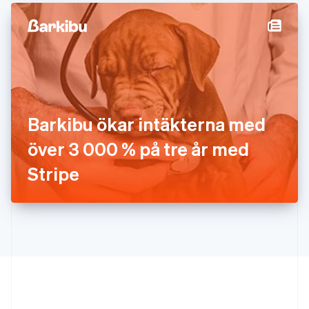
English
Italien
Italiano
English
Japan
日本語
English
Kanada
English
Français
Kroatien
English
Italiano
Barkibu ökar intäkterna med
Lettland
English
över 3 000 % på tre år med
Liechtenstein
Stripe
Deutsch
English
Litauen
English
Luxemburg
Français
Deutsch
English
Malaysia
English
简体中文
Malta
English
Mexiko