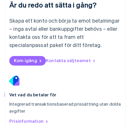
Español
English
Är du redo att sätta i gång?
Nederländerna
Nederlands
English
Norge
Skapa ett konto och börja ta emot betalningar
English
– inga avtal eller bankuppgifter behövs – eller
Nya Zeeland
kontakta oss för att ta fram ett
English
Polen
specialanpassat paket för ditt företag.
English
Portugal
Português
English
Kom igång
Kontakta säljteamet
Rumänien
English
Schweiz
Deutsch
Français
Italiano
English
Singapore
English
简体中文
Vet vad du betalar för
Slovakien
Integrerad transaktionsbaserad prissättning utan dolda
English
avgifter
Slovenien
English
Italiano
Prisinformation
Spanien