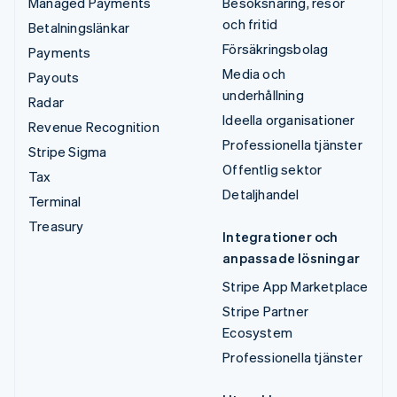
Managed Payments
Besöksnäring, resor
och fritid
Betalningslänkar
Försäkringsbolag
Payments
Media och
Payouts
underhållning
Radar
Ideella organisationer
Revenue Recognition
Professionella tjänster
Stripe Sigma
Offentlig sektor
Tax
Detaljhandel
Terminal
Treasury
Integrationer och
anpassade lösningar
Stripe App Marketplace
Stripe Partner
Ecosystem
Professionella tjänster