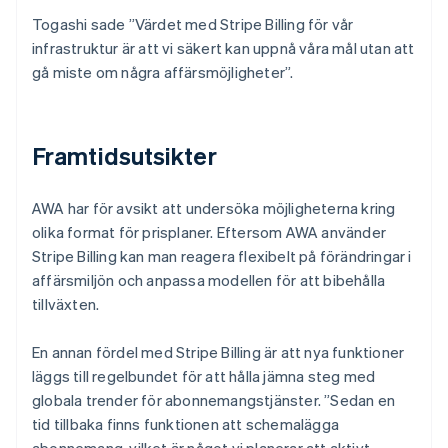
Togashi sade ”Värdet med Stripe Billing för vår
infrastruktur är att vi säkert kan uppnå våra mål utan att
gå miste om några affärsmöjligheter”.
Framtidsutsikter
AWA har för avsikt att undersöka möjligheterna kring
olika format för prisplaner. Eftersom AWA använder
Stripe Billing kan man reagera flexibelt på förändringar i
affärsmiljön och anpassa modellen för att bibehålla
tillväxten.
En annan fördel med Stripe Billing är att nya funktioner
läggs till regelbundet för att hålla jämna steg med
globala trender för abonnemangstjänster. ”Sedan en
tid tillbaka finns funktionen att schemalägga
abonnemang, vilket är något vi planerar att aktivt