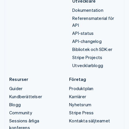
Utvecklare
Dokumentation
Referensmaterial för
API
API-status
API-changelog
Bibliotek och SDK:er
Stripe Projects
Utvecklarblogg
Resurser
Företag
Guider
Produktplan
Kundberättelser
Karriärer
Blogg
Nyhetsrum
Community
Stripe Press
Sessions årliga
Kontakta säljteamet
konferens