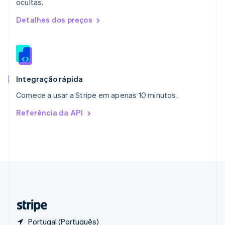
ocultas.
Polônia
English
Detalhes dos preços
Portugal
Português
English
RAE de Hong Kong, China
English
简体中文
Reino Unido
English
Integração rápida
República Tcheca
Comece a usar a Stripe em apenas 10 minutos.
English
Romênia
Referência da API
English
Singapura
English
简体中文
Suécia
Svenska
English
Suíça
Deutsch
Français
Italiano
English
Tailândia
ไทย
English
Portugal (Português)