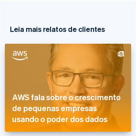
Bélgica
Nederlands
Français
Deutsch
English
Brasil
Português
English
Leia mais relatos de clientes
Bulgária
English
Canadá
English
Français
China continental
简体中文
English
Chipre
English
Croácia
English
Italiano
Dinamarca
AWS fala sobre o crescimento
English
Emirados Árabes Unidos
de pequenas empresas
English
Eslováquia
usando o poder dos dados
English
Eslovênia
English
Italiano