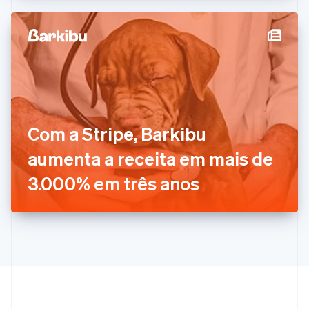
Espanha
Español
English
Estados Unidos
English
Español
简体中文
Estônia
English
Finlândia
English
Svenska
França
Com a Stripe, Barkibu
Français
English
Gibraltar
aumenta a receita em mais de
English
Grécia
3.000% em três anos
English
Hungria
English
Índia
English
Irlanda
English
Itália
Italiano
English