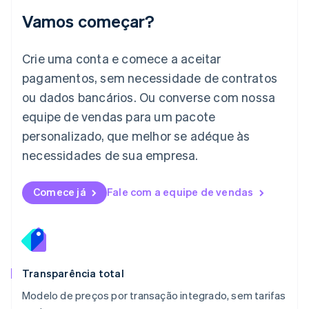
Japão
Vamos começar?
日本語
English
Letônia
English
Crie uma conta e comece a aceitar
Liechtenstein
pagamentos, sem necessidade de contratos
Deutsch
English
Lituânia
ou dados bancários. Ou converse com nossa
English
equipe de vendas para um pacote
Luxemburgo
personalizado, que melhor se adéque às
Français
Deutsch
English
Malásia
necessidades de sua empresa.
English
简体中文
Malta
English
Comece já
Fale com a equipe de vendas
México
Español
English
Noruega
English
Nova Zelândia
English
Transparência total
Países Baixos
Modelo de preços por transação integrado, sem tarifas
Nederlands
English