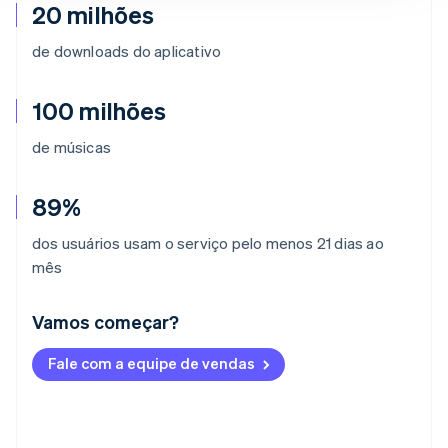
20 milhões
de downloads do aplicativo
100 milhões
de músicas
89%
dos usuários usam o serviço pelo menos 21 dias ao
mês
Vamos começar?
Alemanha
Fale com a equipe de vendas
Deutsch
English
Austrália
English
Áustria
Deutsch
English