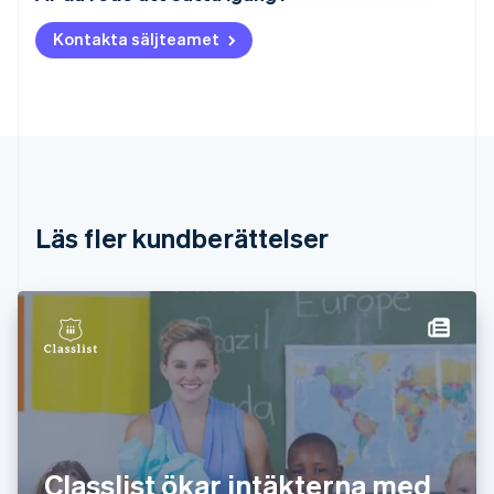
Nederlands
Français
Deutsch
English
Kontakta säljteamet
Brasilien
Português
English
Bulgarien
English
Cypern
English
Danmark
English
Estland
Läs fler kundberättelser
English
Fastlandskina
简体中文
English
Finland
English
Svenska
Frankrike
Français
English
Förenade Arabemiraten
English
Gibraltar
English
Classlist ökar intäkterna med
Grekland