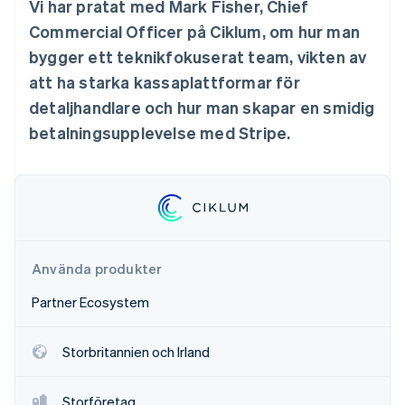
Vi har pratat med Mark Fisher, Chief
Identitetsverifiering online
Partner
Commercial Officer på Ciklum, om hur man
Stripe App Marketplace
bygger ett teknikfokuserat team, vikten av
att ha starka kassaplattformar för
detaljhandlare och hur man skapar en smidig
Stripe Sessions 2026
Se hur Stripe bygger den ekonomiska inf
betalningsupplevelse med Stripe.
Titta nu
Använda produkter
Partner Ecosystem
Storbritannien och Irland
Storföretag