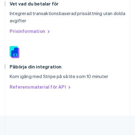
English
简体中文
Vet vad du betalar för
Slovakien
Integrerad transaktionsbaserad prissättning utan dolda
English
avgifter
Slovenien
English
Italiano
Prisinformation
Spanien
Español
English
Storbritannien
English
Sverige
Svenska
English
Påbörja din integration
Thailand
Kom igång med Stripe på så lite som 10 minuter
ไทย
English
Tjeckien
Referensmaterial för API
English
Tyskland
Deutsch
English
Ungern
English
USA
English
Español
简体中文
Österrike