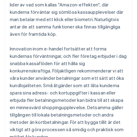
lider av vad som kallas "Amazon-effekten", där
kunderna förväntar sig sömlösa kassaupplevelser där
man betalar med ett klick eller biometri. Naturligtvis
antar de att samma funktioner ska finnas tillgängliga
även för framtida köp.
Innovation inom e-handel fortsätter att forma
kundernas förväntningar, och fler företag erbjuder i dag
snabba kassaflöden för att hålla sig
konkurrenskraftiga. Följaktligen rekommenderar vi att
våra kunder använder betalningar som ett sätt att öka
kundlojaliteten. Små åtgärder som att låta kunderna
spara sina adress- och kortuppgifter i kassan eller
erbjuda fler betalningsmetoder kan bidra till att skapa
en minnesvärd shoppingupplevelse. Detsamma gäller
tillgången till lokala betalningsmetoder och andra
metoder än kortbetalningar. För att bygga tillit är det
viktigt att göra processen så smidig och praktisk som
möjligt för kunden.