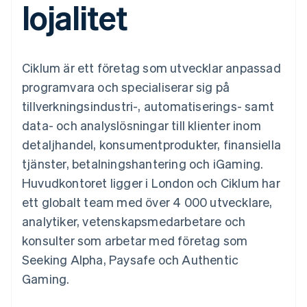
lojalitet
Godkännandeoptimeringar
Recognition
Företag
Plattformar
Erbjud
Link
Automatiserad
SaaS
användningsbaserad
Accelererad kassaprocess
redovisning
Produktplan
fakturering
Financial Connections
Stripe Sigma
Sessions årliga
Utfärda stablecoin-
Länkade finanskontodata
Anpassade
konferens
stödda kort
Ciklum är ett företag som utvecklar anpassad
rapporter
Karriärer
Tillhandahåll och
Efter bransch
Data Pipeline
Nyhetsrum
hantera tjänster med
programvara och specialiserar sig på
Datasynkronisering
Stripe Press
agenter
tillverkningsindustri-, automatiserings- samt
AI-företag
Kreatörsekonomi
data- och analyslösningar till klienter inom
Spel
detaljhandel, konsumentprodukter, finansiella
Besöksnäring, resor
Kontakt
Mer
Resurser
och fritid
tjänster, betalningshantering och iGaming.
Product roadmap
Försäkringsbolag
Kontakta säljteamet
Se vad som kommer härnäst
Media och
Appintegrationer
Huvudkontoret ligger i London och Ciklum har
Bli partner
underhållning
Kodexempel
Radar
ett globalt team med över 4 000 utvecklare,
Ideella organisationer
Utvecklarblogg
Bedrägeribekämpning
Professionella tjänster
API-status
analytiker, vetenskapsmedarbetare och
Offentlig sektor
Atlas
konsulter som arbetar med företag som
Detaljhandel
Bolagsbildning för startups
Seeking Alpha, Paysafe och Authentic
Climate
Gaming.
Koldioxidinfångning
Ecosystem
Identity