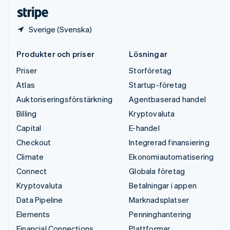
Deutsch
English
Sverige (Svenska)
Produkter och priser
Lösningar
Priser
Storföretag
Atlas
Startup-företag
Auktoriseringsförstärkning
Agentbaserad handel
Billing
Kryptovaluta
Capital
E-handel
Checkout
Integrerad finansiering
Climate
Ekonomiautomatisering
Connect
Globala företag
Kryptovaluta
Betalningar i appen
Data Pipeline
Marknadsplatser
Elements
Penninghantering
Financial Connections
Plattformar