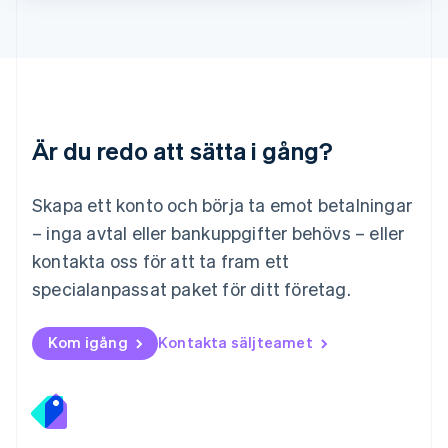
Français
Deutsch
English
Malaysia
English
简体中文
Malta
English
Mexiko
Español
English
Är du redo att sätta i gång?
Nederländerna
Nederlands
English
Norge
Skapa ett konto och börja ta emot betalningar
English
– inga avtal eller bankuppgifter behövs – eller
Nya Zeeland
kontakta oss för att ta fram ett
English
Polen
specialanpassat paket för ditt företag.
English
Portugal
Português
English
Kom igång
Kontakta säljteamet
Rumänien
English
Schweiz
Deutsch
Français
Italiano
English
Singapore