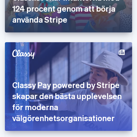
English
124 procent genom att börja
Hongkong SAR, Kina
använda Stripe
English
简体中文
Indien
English
Irland
English
Italien
Italiano
English
Japan
日本語
English
Kanada
English
Français
Classy Pay powered by Stripe
Kroatien
English
Italiano
skapar den bästa upplevelsen
Lettland
English
för moderna
Liechtenstein
välgörenhetsorganisationer
Deutsch
English
Litauen
English
Luxemburg