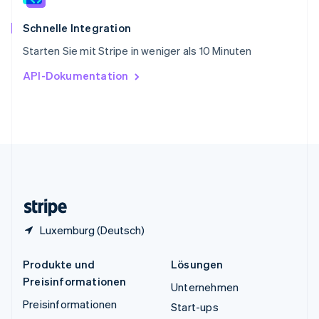
Thailand
ไทย
English
Schnelle Integration
Tschechische Republik
Starten Sie mit Stripe in weniger als 10 Minuten
English
Ungarn
API-Dokumentation
English
Vereinigte Arabische Emirate
English
Vereinigte Staaten
English
Español
简体中文
Vereinigtes Königreich
English
Zypern
English
Luxemburg (Deutsch)
Produkte und
Lösungen
Preisinformationen
Unternehmen
Preisinformationen
Start-ups