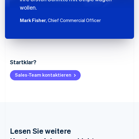
wollen.
Mark Fisher
, Chief Commercial Officer
Startklar?
Australien
English
Belgien
Sales-Team kontaktieren
Nederlands
Français
Deutsch
English
Brasilien
Português
English
Bulgarien
English
Dänemark
English
Deutschland
Lesen Sie weitere
Deutsch
English
Estland