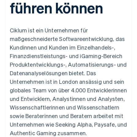
führen können
Data Pipeline
Geldmanagement
Marktplatz auf
Zugriff auf mehr als
Datensynchronisierung
Produkt-Roadmap
Plattformen
Grundlagen der
125
Stripe Sessions
SaaS
Abonnementverwaltung
Terminal
Karriere
Zahlungen vor Ort
Newsroom
So setzen Sie
Ciklum ist ein Unternehmen für
Authorization
Stripe Press
nutzungsbasierte
Boost
Abrechnung um
maßgeschneiderte Softwareentwicklung, das
Nach Branche
Optimierung der
Stablecoin-gestützte
Kundinnen und Kunden im Einzelhandels-,
Autorisierungsraten
Karten ausgeben: So
Link
KI-Unternehmen
Kontakt
geht´s
Finanzdienstleistungs- und iGaming-Bereich
Beschleunigter
Creator Economy
Bereitstellung und
Produktentwicklungs-, Automatisierungs- und
Bezahlvorgang
Gaming
Verwaltung von
Sales-Team
Financial
Bewirtung, Reisen und
Diensten mit Agenten
kontaktieren
Datenanalyselösungen bietet. Das
Connections
Freizeit
Partner werden
Verbundene
Versicherungen
Unternehmen ist in London ansässig und sein
Medien und
Finanzdaten
globales Team von über 4.000 Entwicklerinnen
Unterhaltung
Ressourcen
Gemeinnützige
und Entwicklern, Analystinnen und Analysten,
Organisationen
Wissenschaftlerinnen und Wissenschatlern
Fachdienstleistungen
App-Integrationen
Mehr
Öffentlicher Sektor
Code-Beispiele
sowie Beraterinnen und Beratern arbeitet mit
Product roadmap
Einzelhandel
Entwickler-Blog
Unternehmen wie Seeking Alpha, Paysafe, und
Ausblick
API-Status
Authentic Gaming zusammen.
Radar