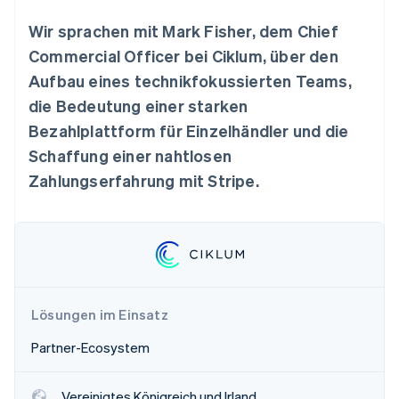
Betrugsprävention
Ecosystem
Wir sprachen mit Mark Fisher, dem Chief
Atlas
Start-up-Gründung
Partner
Commercial Officer bei Ciklum, über den
Stripe App-Marktplatz
Climate
Aufbau eines technikfokussierten Teams,
CO₂-Entnahme
die Bedeutung einer starken
Identity
Bezahlplattform für Einzelhändler und die
Online-Identitätsprüfung
Schaffung einer nahtlosen
Zahlungserfahrung mit Stripe.
Stripe-Sessions 2026
Erfahren Sie, wie Stripe Lösungen für die Wirts
Jetzt ansehen
Lösungen im Einsatz
Partner-Ecosystem
Vereinigtes Königreich und Irland