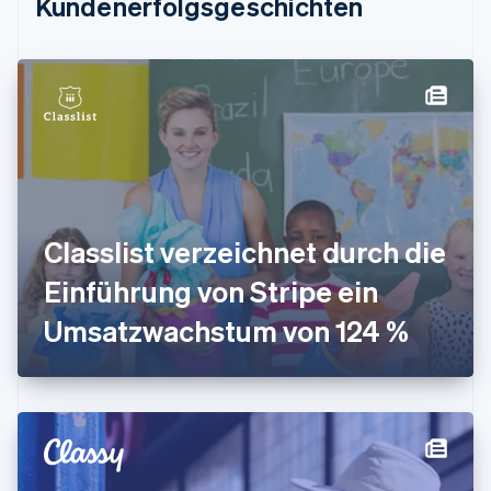
Kundenerfolgsgeschichten
English
Festlandchina
简体中文
English
Finnland
English
Svenska
Frankreich
Français
English
Gibraltar
English
Griechenland
English
Classlist verzeichnet durch die
Indien
Einführung von Stripe ein
English
Irland
Umsatzwachstum von 124 %
English
Italien
Italiano
English
Japan
日本語
English
Kanada
English
Français
Kroatien