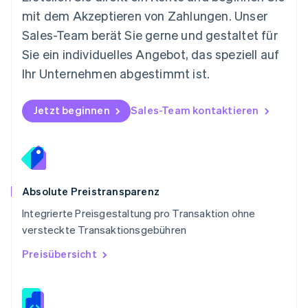
Deutsch
English
mit dem Akzeptieren von Zahlungen. Unser
Polen
Sales-Team berät Sie gerne und gestaltet für
English
Portugal
Sie ein individuelles Angebot, das speziell auf
Português
English
Ihr Unternehmen abgestimmt ist.
Rumänien
English
Schweden
Jetzt beginnen
Sales-Team kontaktieren
Svenska
English
Schweiz
Deutsch
Français
Italiano
English
Singapur
English
简体中文
Slowakei
Absolute Preistransparenz
English
Integrierte Preisgestaltung pro Transaktion ohne
Slowenien
versteckte Transaktionsgebühren
English
Italiano
Sonderverwaltungsregion Hongkong,
Preisübersicht
China
English
简体中文
Spanien
Español
English