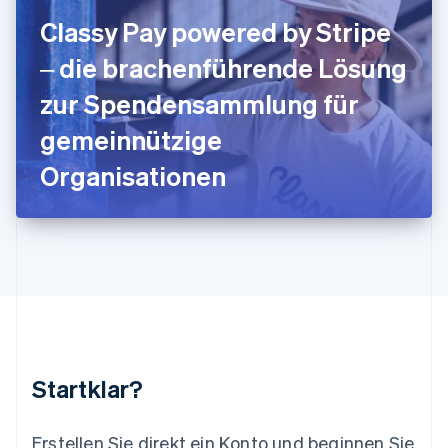
English
Italiano
Classy Pay powered by Stripe
Lettland
English
‒ die brachenführende Lösung
Liechtenstein
Deutsch
English
zur Spendensammlung für
Litauen
gemeinnützige
English
Luxemburg
Organisationen
Français
Deutsch
English
Malaysia
English
简体中文
Malta
English
Mexiko
Español
English
Neuseeland
English
Niederlande
Nederlands
English
Startklar?
Norwegen
English
Österreich
Erstellen Sie direkt ein Konto und beginnen Sie