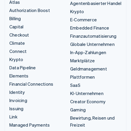
Atlas
Agentenbasierter Handel
Authorization Boost
Krypto
Billing
E-Commerce
Capital
Embedded Finance
Checkout
Finanzautomatisierung
Climate
Globale Unternehmen
Connect
In-App-Zahlungen
Krypto
Marktplätze
Data Pipeline
Geldmanagement
Elements
Plattformen
Financial Connections
SaaS
Identity
KI-Unternehmen
Invoicing
Creator Economy
Issuing
Gaming
Link
Bewirtung, Reisen und
Managed Payments
Freizeit