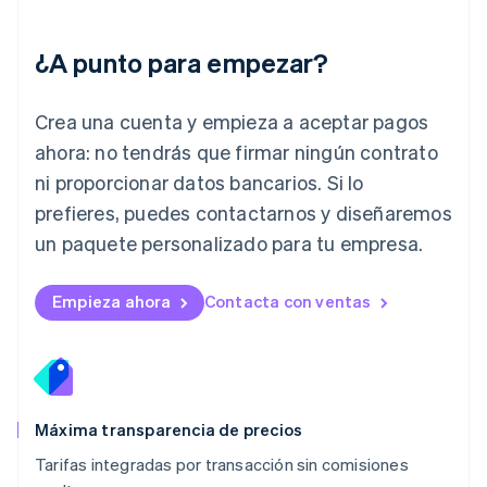
Japón
日本語
English
¿A punto para empezar?
Letonia
English
Liechtenstein
Crea una cuenta y empieza a aceptar pagos
Deutsch
English
Lituania
ahora: no tendrás que firmar ningún contrato
English
ni proporcionar datos bancarios. Si lo
Luxemburgo
prefieres, puedes contactarnos y diseñaremos
Français
Deutsch
English
Malasia
un paquete personalizado para tu empresa.
English
简体中文
Malta
English
Empieza ahora
Contacta con ventas
México
Español
English
Noruega
English
Nueva Zelanda
English
Máxima transparencia de precios
Países Bajos
Tarifas integradas por transacción sin comisiones
Nederlands
English