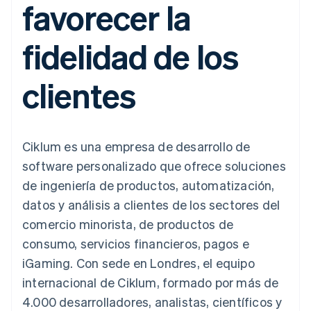
favorecer la
Métodos de
Recognition
Empresa
aplicación
suscripciones
pago
Automatización
Marketplaces
Ofrecer facturación
Acceso a más
contable
Hoja de ruta del
Gestión del dinero
basada en el consumo
fidelidad de los
de 125
Stripe Sigma
producto
Plataformas
Emitir tarjetas virtuales
Terminal
Informes
Stripe Sessions:
SaaS
con stablecoins
Pagos en
personalizados
nuestro evento anual
Aprovisiona y gestiona
clientes
persona
Data Pipeline
Empleo
servicios con agentes
Authorization
Sincronización
Sala de prensa
Boost
de datos
Stripe Press
Por sector
Optimizaciones
de aceptación
Recursos
Ciklum es una empresa de desarrollo de
Link
Empresas de IA
Proceso de
Economía de los
Contacto
software personalizado que ofrece soluciones
creadores
Integraciones de
compra
Videojuegos
aplicaciones
de ingeniería de productos, automatización,
acelerado
Financial
Contacta con ventas
Hostelería, viajes y ocio
Muestras de código
Connections
Conviértete en socio
datos y análisis a clientes de los sectores del
Blog de
Datos de ctas.
Seguros
desarrolladores
comercio minorista, de productos de
financieras
Medios de
Estado de la API
vinculadas
consumo, servicios financieros, pagos e
comunicación y
entretenimiento
iGaming. Con sede en Londres, el equipo
Entidades sin ánimo de
internacional de Ciklum, formado por más de
Más
lucro
Product roadmap
Servicios para
4.000 desarrolladores, analistas, científicos y
Descubre lo que viene
profesionales