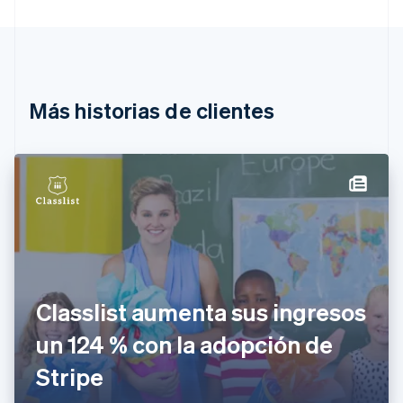
Bélgica
Nederlands
Français
Deutsch
English
Brasil
Português
English
Bulgaria
English
Más historias de clientes
Canadá
English
Français
China continental
简体中文
English
Chipre
English
Croacia
English
Italiano
Dinamarca
English
Emiratos Árabes Unidos
Classlist aumenta sus ingresos
English
un 124 % con la adopción de
Eslovaquia
English
Stripe
Eslovenia
English
Italiano