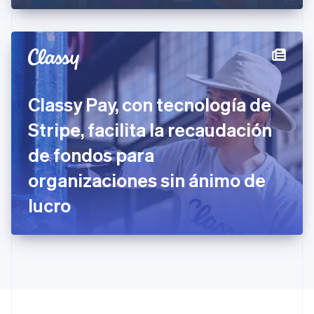
España
Español
English
Estados Unidos
English
Español
简体中文
Estonia
English
Finlandia
Classy Pay, con tecnología de
English
Svenska
Francia
Stripe, facilita la recaudación
Français
English
Gibraltar
de fondos para
English
organizaciones sin ánimo de
Grecia
English
lucro
Hungría
English
India
English
Irlanda
English
Italia
Italiano
English