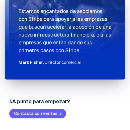
Estamos encantados de asociarnos
con Stripe para apoyar a las empresas
que buscan acelerar la adopción de una
nueva infraestructura financiera, o a las
empresas que están dando sus
primeros pasos con Stripe.
Mark Fisher
, Director comercial
Alemania
¿A punto para empezar?
Deutsch
English
Australia
Contacta con ventas
English
Austria
Deutsch
English