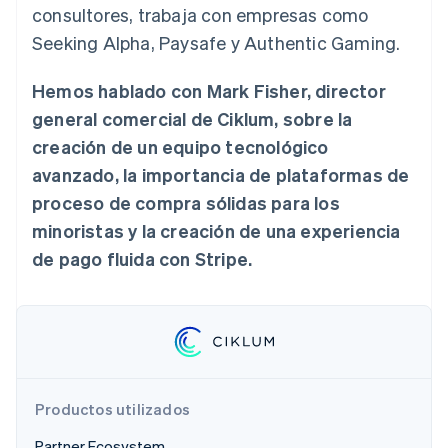
consultores, trabaja con empresas como
Sector público
Radar
Comercio minorista
Seeking Alpha, Paysafe y Authentic Gaming.
Prevención de fraude
Atlas
Hemos hablado con Mark Fisher, director
Constitución de una startup
Ecosystem
general comercial de Ciklum, sobre la
Climate
Eliminación de dióxido de carbono
creación de un equipo tecnológico
Socios
Stripe App Marketplace
avanzado, la importancia de plataformas de
Identity
Verificación de identidad en línea
proceso de compra sólidas para los
minoristas y la creación de una experiencia
de pago fluida con Stripe.
Stripe Sessions 2026
Descubre cómo Stripe está construyendo la infraestructu
para la IA.
Ver ahora
Productos utilizados
Partner Ecosystem