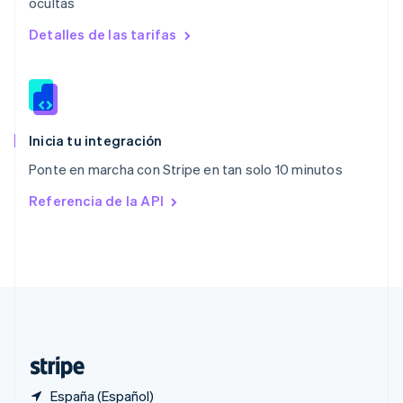
ocultas
Polonia
English
Detalles de las tarifas
Portugal
Português
English
RAE de Hong Kong, China
English
简体中文
Reino Unido
English
Inicia tu integración
República Checa
Ponte en marcha con Stripe en tan solo 10 minutos
English
Rumanía
Referencia de la API
English
Singapur
English
简体中文
Suecia
Svenska
English
Suiza
Deutsch
Français
Italiano
English
Tailandia
ไทย
English
España (Español)