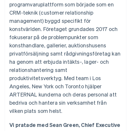
Godkännandeoptimeringar
Recognition
Företag
programvaruplattform som började som en
Plattformar
Erbjud
Link
Automatiserad
SaaS
användningsbaserad
CRM-teknik (customer relationship
Accelererad kassaprocess
redovisning
Produktplan
fakturering
Financial Connections
Stripe Sigma
Sessions årliga
management) byggd specifikt för
Utfärda stablecoin-
Länkade finanskontodata
Anpassade
konferens
stödda kort
konstvärlden. Företaget grundades 2017 och
rapporter
Karriärer
Tillhandahåll och
Efter bransch
Data Pipeline
Nyhetsrum
hantera tjänster med
fokuserar på de problempunkter som
Datasynkronisering
Stripe Press
agenter
konsthandlare, gallerier, auktionshusens
AI-företag
Kreatörsekonomi
privatförsäljning samt rådgivningsföretag kan
Spel
ha genom att erbjuda intäkts-, lager- och
Besöksnäring, resor
Kontakt
Mer
Resurser
och fritid
relationshantering samt
Product roadmap
Försäkringsbolag
Kontakta säljteamet
Se vad som kommer härnäst
Media och
Appintegrationer
produktivitetsverktyg. Med team i Los
Bli partner
underhållning
Kodexempel
Radar
Angeles, New York och Toronto hjälper
Ideella organisationer
Utvecklarblogg
Bedrägeribekämpning
Professionella tjänster
API-status
ARTERNAL kunderna och deras personal att
Offentlig sektor
Atlas
bedriva och hantera sin verksamhet från
Detaljhandel
Bolagsbildning för startups
vilken plats som helst.
Climate
Koldioxidinfångning
Vi pratade med Sean Green, Chief Executive
Ecosystem
Identity