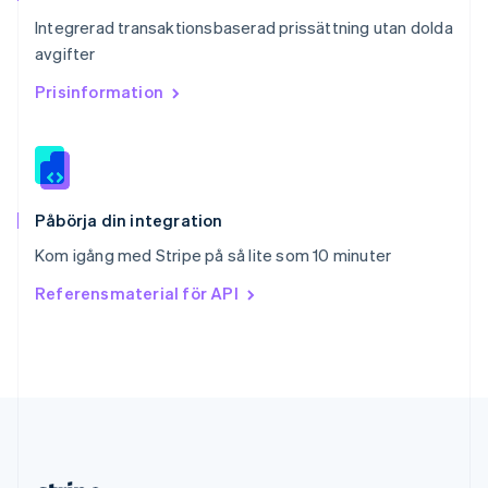
Slovakien
Integrerad transaktionsbaserad prissättning utan dolda
English
avgifter
Slovenien
English
Italiano
Prisinformation
Spanien
Español
English
Storbritannien
English
Sverige
Svenska
English
Påbörja din integration
Thailand
Kom igång med Stripe på så lite som 10 minuter
ไทย
English
Tjeckien
Referensmaterial för API
English
Tyskland
Deutsch
English
Ungern
English
USA
English
Español
简体中文
Österrike
Deutsch
English