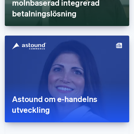
molnbaserad integrerad
Hongkong SAR, Kina
betalningslösning
English
简体中文
Indien
English
Irland
English
Italien
Italiano
English
Japan
日本語
English
Kanada
English
Français
Kroatien
English
Italiano
Lettland
English
Astound om e-handelns
Liechtenstein
utveckling
Deutsch
English
Litauen
English
Luxemburg
Français
Deutsch
English