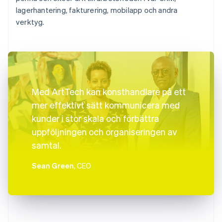
lagerhantering, fakturering, mobilapp och andra
verktyg.
Med ArtTech kan konsthandlare på ett
mer effektivt sätt kommunicera med
kunder i stor skala och förbättra
uppföljningen och organiseringen av
samtal.
Sean Green
, CEO