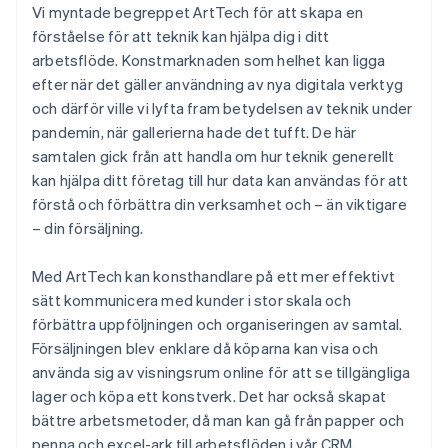
Vi myntade begreppet ArtTech för att skapa en
förståelse för att teknik kan hjälpa dig i ditt
arbetsflöde. Konstmarknaden som helhet kan ligga
efter när det gäller användning av nya digitala verktyg
och därför ville vi lyfta fram betydelsen av teknik under
pandemin, när gallerierna hade det tufft. De här
samtalen gick från att handla om hur teknik generellt
kan hjälpa ditt företag till hur data kan användas för att
förstå och förbättra din verksamhet och – än viktigare
– din försäljning.
Med ArtTech kan konsthandlare på ett mer effektivt
sätt kommunicera med kunder i stor skala och
förbättra uppföljningen och organiseringen av samtal.
Försäljningen blev enklare då köparna kan visa och
använda sig av visningsrum online för att se tillgängliga
lager och köpa ett konstverk. Det har också skapat
bättre arbetsmetoder, då man kan gå från papper och
penna och excel-ark till arbetsflöden i vår CRM,