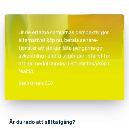
Ur de erfarna samlarnas perspektiv gör
alternativet köp nu, betala senare-
tjänster att de kan låta pengarna ge
avkastning i andra tillgångar i stället för
att ha medel bundna i ett enstaka köp i
realtid.
Sean Green
, CEO
Australien
English
Är du redo att sätta igång?
Belgien
Nederlands
Français
Deutsch
English