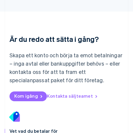
Malaysia
English
简体中文
Malta
English
Mexiko
Español
English
Är du redo att sätta i gång?
Nederländerna
Nederlands
English
Norge
Skapa ett konto och börja ta emot betalningar
English
– inga avtal eller bankuppgifter behövs – eller
Nya Zeeland
kontakta oss för att ta fram ett
English
Polen
specialanpassat paket för ditt företag.
English
Portugal
Português
English
Kom igång
Kontakta säljteamet
Rumänien
English
Schweiz
Deutsch
Français
Italiano
English
Singapore
English
简体中文
Vet vad du betalar för