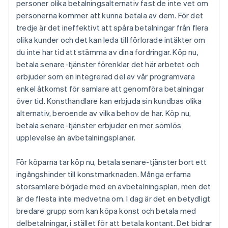
personer olika betalningsalternativ fast de inte vet om
personerna kommer att kunna betala av dem. För det
tredje är det ineffektivt att spåra betalningar från flera
olika kunder och det kan leda till förlorade intäkter om
du inte har tid att stämma av dina fordringar. Köp nu,
betala senare-tjänster förenklar det här arbetet och
erbjuder som en integrerad del av vår programvara
enkel åtkomst för samlare att genomföra betalningar
över tid. Konsthandlare kan erbjuda sin kundbas olika
alternativ, beroende av vilka behov de har. Köp nu,
betala senare-tjänster erbjuder en mer sömlös
upplevelse än avbetalningsplaner.
För köparna tar köp nu, betala senare-tjänster bort ett
ingångshinder till konstmarknaden. Många erfarna
storsamlare började med en avbetalningsplan, men det
är de flesta inte medvetna om. I dag är det en betydligt
bredare grupp som kan köpa konst och betala med
delbetalningar, i stället för att betala kontant. Det bidrar