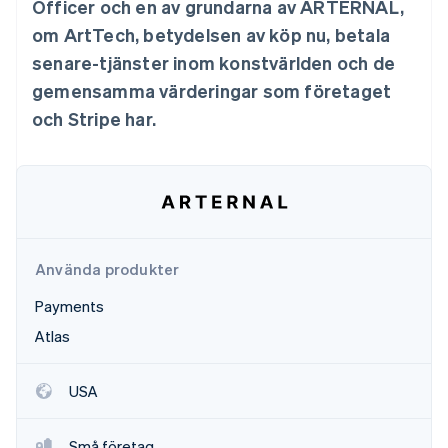
Officer och en av grundarna av ARTERNAL,
Identitetsverifiering online
Partner
om ArtTech, betydelsen av köp nu, betala
Stripe App Marketplace
senare-tjänster inom konstvärlden och de
gemensamma värderingar som företaget
och Stripe har.
Stripe Sessions 2026
Se hur Stripe bygger den ekonomiska inf
Titta nu
Använda produkter
Payments
Atlas
USA
Små företag