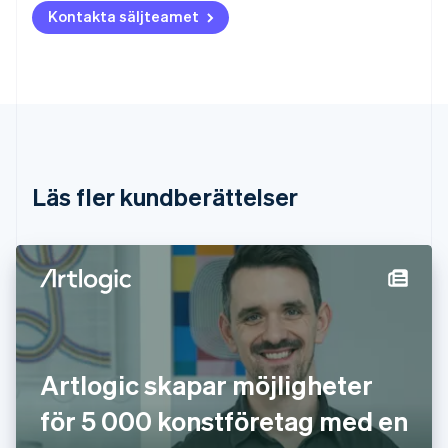
Kontakta säljteamet
Brasilien
Português
English
Bulgarien
English
Cypern
English
Danmark
English
Estland
Läs fler kundberättelser
English
Fastlandskina
简体中文
English
Finland
English
Svenska
Frankrike
Français
English
Förenade Arabemiraten
English
Artlogic skapar möjligheter
Gibraltar
English
för 5 000 konstföretag med en
Grekland
English