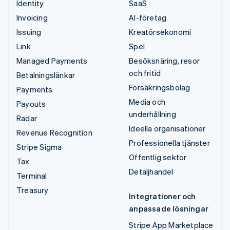
Identity
SaaS
Invoicing
AI-företag
Issuing
Kreatörsekonomi
Link
Spel
Managed Payments
Besöksnäring, resor
och fritid
Betalningslänkar
Försäkringsbolag
Payments
Media och
Payouts
underhållning
Radar
Ideella organisationer
Revenue Recognition
Professionella tjänster
Stripe Sigma
Offentlig sektor
Tax
Detaljhandel
Terminal
Treasury
Integrationer och
anpassade lösningar
Stripe App Marketplace