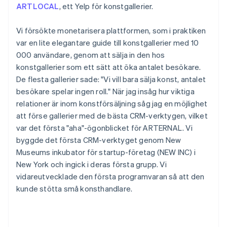
ARTLOCAL
, ett Yelp för konstgallerier.
Vi försökte monetarisera plattformen, som i praktiken
var en lite elegantare guide till konstgallerier med 10
000 användare, genom att sälja in den hos
konstgallerier som ett sätt att öka antalet besökare.
De flesta gallerier sade: "Vi vill bara sälja konst, antalet
besökare spelar ingen roll." När jag insåg hur viktiga
relationer är inom konstförsäljning såg jag en möjlighet
att förse gallerier med de bästa CRM-verktygen, vilket
var det första "aha"-ögonblicket för ARTERNAL. Vi
byggde det första CRM-verktyget genom New
Museums inkubator för startup-företag (NEW INC) i
New York och ingick i deras första grupp. Vi
vidareutvecklade den första programvaran så att den
kunde stötta små konsthandlare.