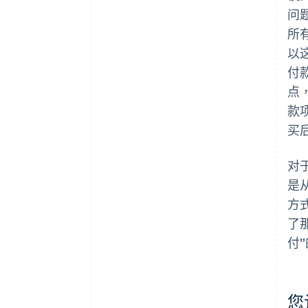
问
所
以
付
点
款
买
对
是
方
了
付
您