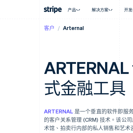
产品
解决方案
开发
客户
Arternal
按企业阶段
文档
学习
按应用场
支持
支付
营收
大型企业
Stripe 文档
博客
智能体
获取支
Payments
Billing
初创企业
API 参考文档
客户案例
加密货
托管支
在线支付
经常性收入
库与 SDK
指南
电子商
专业服
Managed Payments
Metronome
Stripe Apps
嵌入式
ARTERNA
备案商家解决方案
按用量计费
财务自
Payment links
Subscriptions
全球化
无代码支付
订阅管理
应用内
Checkout
Invoicing
式金融工具
交易市
预构建支付界面
一次性或定期账单
资金管
Elements
Tax
平台
灵活的 UI 组件
销售税和增值税自动
SaaS
支付方式
Revenue Recogniti
支持 125 种以上
会计自动化
ARTERNAL
是一个垂直的软件即服务
Authorization Boost
Stripe Sigma
支付成功率优化
自定义报告
的客户关系管理 (CRM) 技术。该公
Link
Data Pipeline
加速结账
术馆、拍卖行内部的私人销售和艺术
数据同步