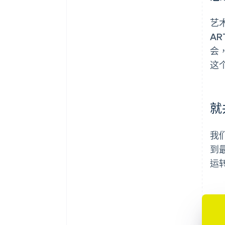
艺
A
会
这
就
我
到
运