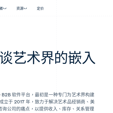
者
资源
定价
景
指南
按行业
公司
资金管理
平台和交易市
商务
持
接受线上付款
AI 企业
产品路线图
Global Payouts
Connect
币
持方案
实施预置结账流程
创作者经济
Sessions 年度大会
向第三方打款
平台支付
务
务
构建平台或交易市场
游戏
招聘
Crypto
金融
管理订阅
酒店、旅游与休闲
资讯中心
L 谈艺术界的嵌入
钱包、稳定币发行和发卡基础设
动化
提供按用量计费
保险
Stripe Press
施
企业
发行稳定币支持的支付卡
媒体与娱乐
支付
通过智能体配置和管理服务
非营利组织
场
专业服务
理
公共部门
零售
化
on
 B2B 软件平台，最初是一种专门为艺术界构建
司成立于 2017 年，致力于解决艺术品经销商、美
咨询公司的痛点，以提供收入、库存、关系管理