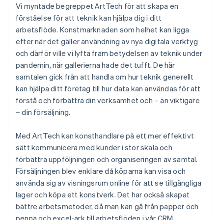
Vi myntade begreppet ArtTech för att skapa en
förståelse för att teknik kan hjälpa dig i ditt
arbetsflöde. Konstmarknaden som helhet kan ligga
efter när det gäller användning av nya digitala verktyg
och därför ville vi lyfta fram betydelsen av teknik under
pandemin, när gallerierna hade det tufft. De här
samtalen gick från att handla om hur teknik generellt
kan hjälpa ditt företag till hur data kan användas för att
förstå och förbättra din verksamhet och – än viktigare
– din försäljning.
Med ArtTech kan konsthandlare på ett mer effektivt
sätt kommunicera med kunder i stor skala och
förbättra uppföljningen och organiseringen av samtal.
Försäljningen blev enklare då köparna kan visa och
använda sig av visningsrum online för att se tillgängliga
lager och köpa ett konstverk. Det har också skapat
bättre arbetsmetoder, då man kan gå från papper och
penna och excel-ark till arbetsflöden i vår CRM,