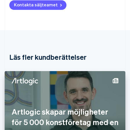
Kontakta säljteamet
Brasilien
Português
English
Bulgarien
English
Cypern
English
Danmark
English
Estland
Läs fler kundberättelser
English
Fastlandskina
简体中文
English
Finland
English
Svenska
Frankrike
Français
English
Förenade Arabemiraten
English
Artlogic skapar möjligheter
Gibraltar
English
för 5 000 konstföretag med en
Grekland
English