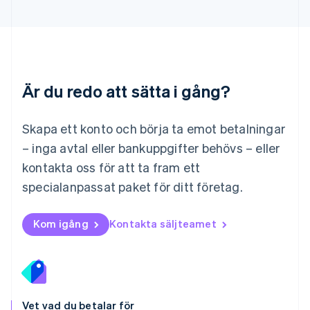
Malaysia
English
简体中文
Malta
English
Mexiko
Español
English
Är du redo att sätta i gång?
Nederländerna
Nederlands
English
Norge
Skapa ett konto och börja ta emot betalningar
English
– inga avtal eller bankuppgifter behövs – eller
Nya Zeeland
kontakta oss för att ta fram ett
English
Polen
specialanpassat paket för ditt företag.
English
Portugal
Português
English
Kom igång
Kontakta säljteamet
Rumänien
English
Schweiz
Deutsch
Français
Italiano
English
Singapore
English
简体中文
Vet vad du betalar för