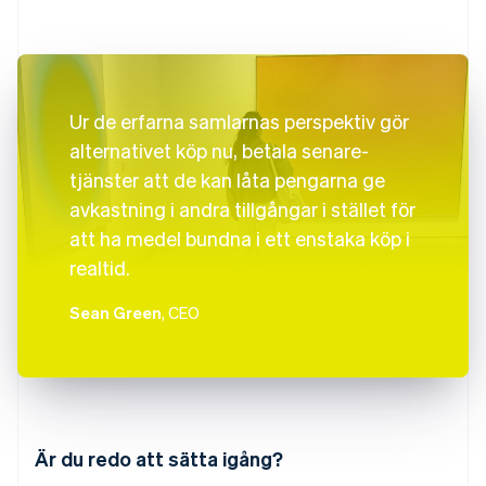
Ur de erfarna samlarnas perspektiv gör
alternativet köp nu, betala senare-
tjänster att de kan låta pengarna ge
avkastning i andra tillgångar i stället för
att ha medel bundna i ett enstaka köp i
realtid.
Sean Green
, CEO
Australien
English
Är du redo att sätta igång?
Belgien
Nederlands
Français
Deutsch
English