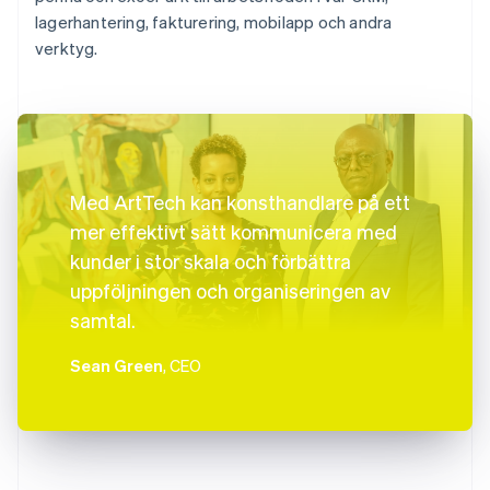
lagerhantering, fakturering, mobilapp och andra
verktyg.
Med ArtTech kan konsthandlare på ett
mer effektivt sätt kommunicera med
kunder i stor skala och förbättra
uppföljningen och organiseringen av
samtal.
Sean Green
, CEO