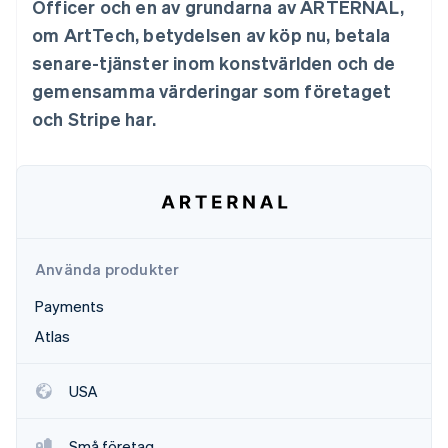
Officer och en av grundarna av ARTERNAL,
Identitetsverifiering online
Partner
om ArtTech, betydelsen av köp nu, betala
Stripe App Marketplace
senare-tjänster inom konstvärlden och de
gemensamma värderingar som företaget
och Stripe har.
Stripe Sessions 2026
Se hur Stripe bygger den ekonomiska inf
Titta nu
Använda produkter
Payments
Atlas
USA
Små företag