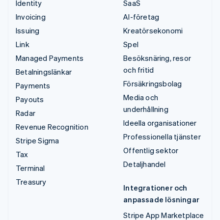
Identity
SaaS
Invoicing
AI-företag
Issuing
Kreatörsekonomi
Link
Spel
Managed Payments
Besöksnäring, resor
och fritid
Betalningslänkar
Försäkringsbolag
Payments
Media och
Payouts
underhållning
Radar
Ideella organisationer
Revenue Recognition
Professionella tjänster
Stripe Sigma
Offentlig sektor
Tax
Detaljhandel
Terminal
Treasury
Integrationer och
anpassade lösningar
Stripe App Marketplace