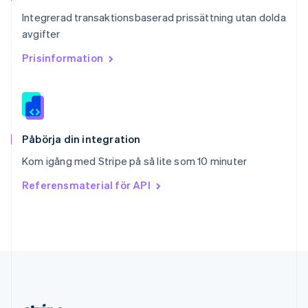
Slovakien
Integrerad transaktionsbaserad prissättning utan dolda
English
avgifter
Slovenien
English
Italiano
Prisinformation
Spanien
Español
English
Storbritannien
English
Sverige
Svenska
English
Påbörja din integration
Thailand
Kom igång med Stripe på så lite som 10 minuter
ไทย
English
Tjeckien
Referensmaterial för API
English
Tyskland
Deutsch
English
Ungern
English
USA
English
Español
简体中文
Österrike
Deutsch
English