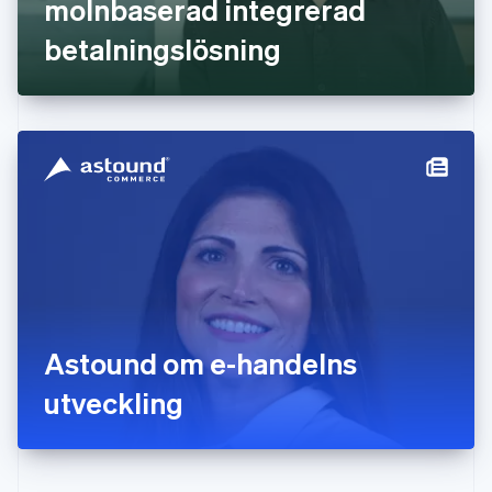
molnbaserad integrerad
Hongkong SAR, Kina
betalningslösning
English
简体中文
Indien
English
Irland
English
Italien
Italiano
English
Japan
日本語
English
Kanada
English
Français
Kroatien
English
Italiano
Lettland
English
Astound om e-handelns
Liechtenstein
utveckling
Deutsch
English
Litauen
English
Luxemburg
Français
Deutsch
English