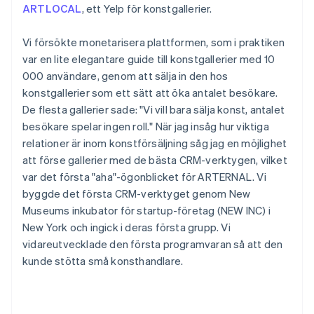
ARTLOCAL
, ett Yelp för konstgallerier.
Vi försökte monetarisera plattformen, som i praktiken
var en lite elegantare guide till konstgallerier med 10
000 användare, genom att sälja in den hos
konstgallerier som ett sätt att öka antalet besökare.
De flesta gallerier sade: "Vi vill bara sälja konst, antalet
besökare spelar ingen roll." När jag insåg hur viktiga
relationer är inom konstförsäljning såg jag en möjlighet
att förse gallerier med de bästa CRM-verktygen, vilket
var det första "aha"-ögonblicket för ARTERNAL. Vi
byggde det första CRM-verktyget genom New
Museums inkubator för startup-företag (NEW INC) i
New York och ingick i deras första grupp. Vi
vidareutvecklade den första programvaran så att den
kunde stötta små konsthandlare.