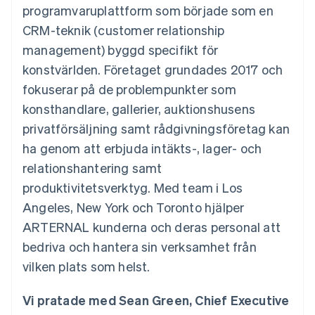
Godkännandeoptimeringar
Recognition
Företag
programvaruplattform som började som en
Plattformar
Erbjud
Link
Automatiserad
SaaS
användningsbaserad
CRM-teknik (customer relationship
Accelererad kassaprocess
redovisning
Produktplan
fakturering
Financial Connections
Stripe Sigma
Sessions årliga
management) byggd specifikt för
Utfärda stablecoin-
Länkade finanskontodata
Anpassade
konferens
stödda kort
konstvärlden. Företaget grundades 2017 och
rapporter
Karriärer
Tillhandahåll och
Efter bransch
Data Pipeline
Nyhetsrum
hantera tjänster med
fokuserar på de problempunkter som
Datasynkronisering
Stripe Press
agenter
konsthandlare, gallerier, auktionshusens
AI-företag
Kreatörsekonomi
privatförsäljning samt rådgivningsföretag kan
Spel
ha genom att erbjuda intäkts-, lager- och
Besöksnäring, resor
Kontakt
Mer
Resurser
och fritid
relationshantering samt
Product roadmap
Försäkringsbolag
Kontakta säljteamet
Se vad som kommer härnäst
Media och
Appintegrationer
produktivitetsverktyg. Med team i Los
Bli partner
underhållning
Kodexempel
Radar
Angeles, New York och Toronto hjälper
Ideella organisationer
Utvecklarblogg
Bedrägeribekämpning
Professionella tjänster
API-status
ARTERNAL kunderna och deras personal att
Offentlig sektor
Atlas
bedriva och hantera sin verksamhet från
Detaljhandel
Bolagsbildning för startups
vilken plats som helst.
Climate
Koldioxidinfångning
Vi pratade med Sean Green, Chief Executive
Ecosystem
Identity