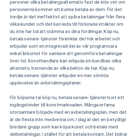
personer olika betalningsalternativ fast de inte vet om
personerna kommer att kunna betala av dem. För det
tredje är det ineffektivt att spåra betalningar från flera
olika kunder och det kan leda till förlorade intäkter om
du inte har tid att stämma av dina fordringar. Köp nu,
betala senare-tjänster förenklar det här arbetet och
erbjuder som en integrerad del av vår programvara
enkel åtkomst för samlare att genomföra betalningar
över tid. Konsthandlare kan erbjuda sin kundbas olika
alternativ, beroende av vilka behov de har. Köp nu,
betala senare-tjänster erbjuder en mer sömlös
upplevelse än avbetalningsplaner.
För köparna tar köp nu, betala senare-tjänster bort ett
ingångshinder till konstmarknaden. Många erfarna
storsamlare började med en avbetalningsplan, men det
är de flesta inte medvetna om. I dag är det en betydligt
bredare grupp som kan köpa konst och betala med
delbetalningar, i stället för att betala kontant. Det bidrar