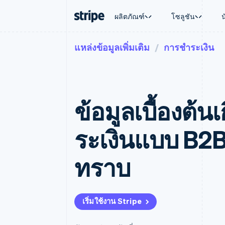
ผลิตภัณฑ์
โซลูชัน
แหล่งข้อมูลเพิ่มเติม
การชำระเงิน
ตามขั้น
เอกสารประกอบ
เรียนรู้
ตามกรณี
การสนับส
การชำระเงิน
รายรับ
องค์กร
Stripe Docs
บล็อก
การค้าแบ
รับการส
Payments
Billing
ธุรกิจสตาร์ทอัพ
ข้อมูลอ้างอิงเกี่ยวกับ API
เรื่องราวจากลูกค้า
อีคอมเมิร
แพ็กเกจก
การชำระเงินออนไลน์
รายรับตามแบบแผนล่
ไลบรารีและ SDK
คู่มือ
บริการทา
บริการเ
Payment links
Metronome
Stripe Apps
ข้อมูลเบื้องต้นเ
การทำงาน
การชำระเงินแบบไม่ต้องเขียน
การเรียกเก็บเงินตาม
ธุรกิจทั่
โค้ด
การชำระเงินตามรอบ
การชำระ
การจัดการการชำระเ
Checkout
มาร์เก็ต
ระเงินแบบ B2B: 
UI การชำระเงินสำเร็จรูป
บิล
การจัดกา
Elements
Invoicing
แพลตฟอ
องค์ประกอบ UI ที่ยืดหยุ่น
ครั้งเดียวหรือตามแบ
SaaS
ทราบ
วิธีการชำระเงิน
หน้า
เข้าถึงได้มากกว่า 125 รายการ
Tax
Authorization Boost
คิดภาษีการขายและ 
ยกระดับการยอมรับการชำระเงิน
อัตโนมัติ
Link
Revenue Recogniti
เริ่มใช้งาน Stripe
การชำระเงินที่รวดเร็วขึ้น
ระบบอัตโนมัติสำหรับ
Stripe Sigma