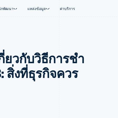
นักพัฒนา
แหล่งข้อมูล
ค่าบริการ
ใช้งาน
นุน
คู่มือ
ตามอุตสาหกรรม
บริษัท
การจัดการเงิน
แพลตฟอร์มและ
บใช้เอเจนต์
นับสนุน
รับการชำระเงินออนไลน์
บริษัท AI
แผนงานผลิตภัณฑ์
Global Payouts
Connect
์ซ
ารสนับสนุนที่ได้รับการจัดการ
ติดตั้งใช้งานการชำระเงินสำเร็จรูป
แวดวงครีเอเตอร์
การประชุมประจำปีแบบเซสชั
วงหน้า
เบิกจ่ายให้กับบุคคลที่สาม
การชำระเงินส
งการเงินที่ผสานรวมในตัว
ฉพาะทาง
สร้างแพลตฟอร์มหรือมาร์เก็ตเพลส
เกม
ตำแหน่งงาน
กี่ยวกับวิธีการชํา
อัตโนมัติด้านการเงิน
จัดการการชำระเงินตามรอบบิล
การบริการ การเดินทาง และส
ห้องข่าว
การใช้งาน
วโลก
เสนอการเรียกเก็บเงินตามการใช้งาน
Stripe Press
บิล
เงินในแอป
ออกบัตรที่มีสเตเบิลคอยน์รองรับอยู่
ประกันภัย
งินตามรอบ
เพลส
จัดเตรียมและจัดการบริการด้วยเอเจนต์
สื่อและความบันเทิง
สิ่งที่ธุรกิจควร
รเงิน
องค์กรไม่แสวงผลกำไร
ร์ม
บริการเฉพาะทาง
บแผนล่วง
ภาครัฐ
ธุรกิจค้าปลีก
VAT
on
การทำบัญชี