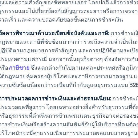
สูงและความสําคัญของซัพพลายเออร์ โดยปกติแล้วการชําระ
ธุรกรรมและไม่เกี่ยวข้องกับสัญญาระยะยาวหรือการเจร
รวดเร็ว และความปลอดภัยของขั้นตอนการชําระเงิน
ข้อควรพิจารณาด้านระเบียบข้อบังคับและภาษี:
การชําระเง
กฎหมายและภาษีที่ซับซ้อนมากกว่า รวมถึงความจําเป็นใน
ปฏิบัติตามกฎหมายการทำสัญญา และการปฏิบัติตามระเบีย
ประเทศตามแต่กรณี นอกจากนั้นธุรกิจต่างๆ ต้องจัดการกับน
หรือ
ภาษีขาย
ซึ่งแตกต่างกันไปตามแต่ละประเทศหรือภูมิภา
ใต้กฎหมายคุ้มครองผู้บริโภคและภาษีการขายมาตรฐาน แ
ความซับซ้อนน้อยกว่าระเบียบที่กํากับดูแลธุรกรรมแบบ B2
การประมวลผลการชําระเงินและค่าธรรมเนียม:
การชําระเ
ประมวลผลที่สูงกว่า โดยเฉพาะอย่างยิ่งสําหรับธุรกรรมที่
หรือธุรกรรมที่ดำเนินการข้ามพรมแดน ธุรกิจอาจต่อรองข
การชําระเงินหรือสร้างความสัมพันธ์กับผู้ให้บริการที่ตนต้
บริโภคมักจะมีค่าธรรมเนียมการประมวลผลแบบมาตรฐาน โด