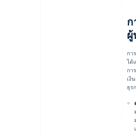
ก
ผู
การ
ได้
การ
เงิ
ธุร