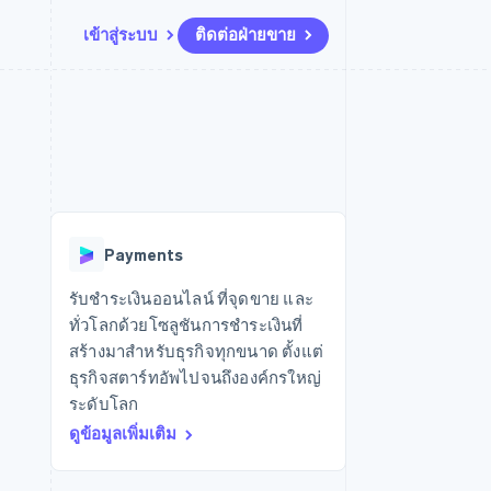
เข้าสู่ระบบ
ติดต่อฝ่ายขาย
แหล่งข้อมูล
ระบบนิเวศ
การติดต่อ
มาร์เก็ตเพลส
เพิ่มเติม
การเชื่อมต่อการทำงานแอป
พาร์ทเนอร์
ติดต่อฝ่ายขาย
Product roadmap
น
ตัวอย่างโค้ด
Stripe App Marketplace
สมัครเป็นพาร์ทเนอร์
ดูสิ่งที่กำลังจะมาถึง
ำหรับแพลตฟอร์ม
บล็อกของนักพัฒนา
ันทนาการ
สถานะ API
Radar
การป้องกันการฉ้อโกง
Payments
Atlas
การก่อตั้งบริษัทสตาร์ทอัพ
รับชำระเงินออนไลน์ ที่จุดขาย และ
ทั่วโลกด้วยโซลูชันการชำระเงินที่
Climate
การขจัดคาร์บอน
สร้างมาสำหรับธุรกิจทุกขนาด ตั้งแต่
ธุรกิจสตาร์ทอัพไปจนถึงองค์กรใหญ่
ระดับโลก
ดูข้อมูลเพิ่มเติม