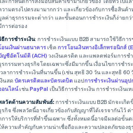
และกําหนดการส่งมอบสินค้าเข้ามาเกี่ยวข้อง โดยทั่วไปแล้
ความตรงไปตรงมามากกว่า และเกี่ยวข้องกับการซื้อสินค้า
มูลค่าธุรกรรมจะต่ํากว่า และขั้้นตอนการชําระเงินก็ง่ายกว
มีการต่อรอง
วิธีการชําระเงิน
: การชําระเงินแบบ B2B สามารถใช้วิธีการ
โอนเงินผ่านธนาคาร
เช็ค
การโอนเงินทางอิเล็กทรอนิกส์ (
บัญชีอัตโนมัติ (ACH)
วงเงินเครดิต และแพลตฟอร์มการชําระ
ธุรกรรมทางธุรกิจโดยเฉพาะซึ่งมีมากขึ้น เงื่อนไขการชํา
เวลาการชําระเงินที่นานขึ้น (เช่น สุทธิ 30 วัน และสุทธิ 60 
เงินสด
บัตรเครดิตและบัตรเดบิต
แอป
การชําระเงินผ่านอุปก
ออนไลน์
เช่น
PayPal
เป็นวิธีการชําระเงิน การชําระเงินเหล่
พลวัตด้านความสัมพันธ์:
การชําระเงินแบบ B2B มักจะเกิด
ธุรกิจ ซึ่งพลวัตนี้อาจเกี่ยวข้องกับสัญญาที่ได้เจรจากันไว
ดการให้บริการที่ทำขึ้นเฉพาะ ซึ่งทั้งหมดนี้อาจมีผลต่อขั้
ให้ความสําคัญกับความน่าเชื่อถือและความปลอดภัยของธุร