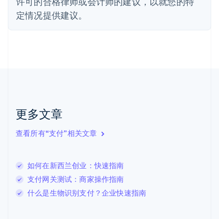
许可的合格律师或会计师的建议，以就您的特
芬兰
定情况提供建议。
English
Svenska
荷兰
Nederlands
English
加拿大
English
Français
捷克
English
克罗地亚
English
Italiano
拉脱维亚
更多文章
English
立陶宛
查看所有“支付”相关文章
English
列支敦士登
Deutsch
English
卢森堡
如何在新西兰创业：快速指南
Français
Deutsch
English
支付网关测试：商家操作指南
罗马尼亚
什么是生物识别支付？企业快速指南
English
马尔他
English