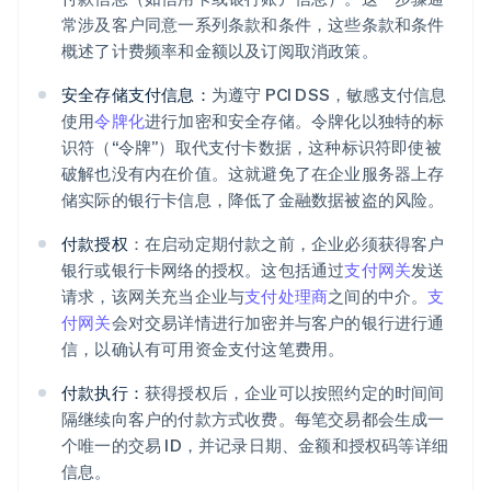
常涉及客户同意一系列条款和条件，这些条款和条件
概述了计费频率和金额以及订阅取消政策。
安全存储支付信息：
为遵守 PCI DSS，敏感支付信息
使用
令牌化
进行加密和安全存储。令牌化以独特的标
识符（“令牌”）取代支付卡数据，这种标识符即使被
破解也没有内在价值。这就避免了在企业服务器上存
储实际的银行卡信息，降低了金融数据被盗的风险。
付款授权
：在启动定期付款之前，企业必须获得客户
银行或银行卡网络的授权。这包括通过
支付网关
发送
请求，该网关充当企业与
支付处理商
之间的中介。
支
付网关
会对交易详情进行加密并与客户的银行进行通
信，以确认有可用资金支付这笔费用。
付款执行：
获得授权后，企业可以按照约定的时间间
隔继续向客户的付款方式收费。每笔交易都会生成一
个唯一的交易 ID，并记录日期、金额和授权码等详细
信息。