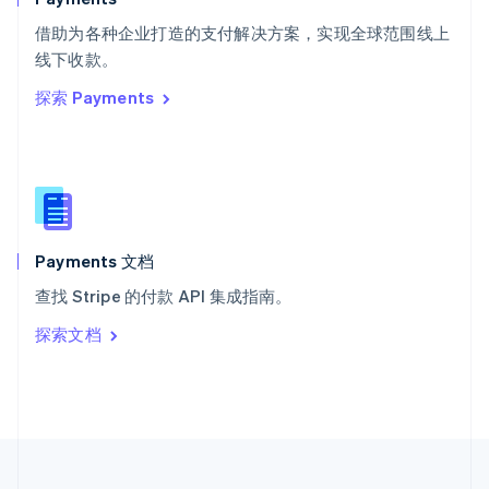
泰国
ไทย
English
借助为各种企业打造的支付解决方案，实现全球范围线上
希腊
线下收款。
English
探索 Payments
西班牙
Español
English
新加坡
English
简体中文
新西兰
English
匈牙利
English
Payments 文档
意大利
查找 Stripe 的付款 API 集成指南。
Italiano
English
印度
探索文档
English
英国
English
直布罗陀
English
中国内地
简体中文
English