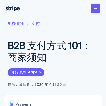
更多资源
支付
按企业阶段
文档
学习
支付
营收
资金管理
平台
易市
大型企业
Stripe 文档
博客
Payments
Billing
Treasury
初创企业
API 参考文档
客户案例
B2B 支付方式 101：
在线支付
经常性收入
Con
库与 SDK
指南
企业财务
Managed
Metronome
Stripe Apps
Payments
按用量计费
Global
平台
商家须知
备案商家解决
Payouts
Subscriptions
Capi
按应用场景
方案
平
支持
向第三方
订阅管理
Payment links
客户
指南
智能体商务
打款
Invoicing
Trea
加密货币
获取支持
无代码支付
一次性或定期
Capital
开始使用 Stripe
平
电子商务
接受线上付款
托管支持方案
企业融资
Checkout
账单
嵌入
嵌入式金融
实施预置结账流程
专业服务
预构建支付界
Crypto
Tax
融服
财务自动化
构建平台或交易市场
最后更新日期：2024 年 4 月 25 日
钱包、稳
面
销售税和增值
Iss
全球化企业
管理订阅
定币发行
Elements
税自动化
实体
应用内支付
提供按用量计费
灵活的 UI 组件
和发卡基
Crypto
Revenue
虚拟
交易市场
发行稳定币支持的支付卡
Onramp
支付方式
Recognition
础设施
公司
资金管理
通过智能体配置和管理服
可嵌入的
支持 125 种以
会计自动化
Payments
平台
务