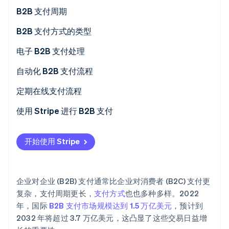
B2B 支付周期
Climate
碳移除
B2B 支付方式的类型
Identity
在线身份验证
ACH 付款
电子 B2B 支付处理
信用卡或借记卡
自动化 B2B 支付流程
电汇
定期在线支付流程
Stripe Sessions 2026
数字支付服务
使用 Stripe 进行 B2B 支付
了解 Stripe 如何为 AI 构建经济基础设施。
立即观看
开始使用 Stripe
企业对企业 (B2B) 支付通常比企业对消费者 (B2C) 支付更
复杂，支付周期更长，
支付方式
也也多种多样。2022
年，国际
B2B 支付市场规模达到 1.5 万亿美元
，预计到
2032 年将超过 3.7 万亿美元，这凸显了这些交易日益增