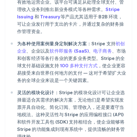
有效地运营企业。该平台可满足从处理全球支付、管
理收入业务到推出新业务模式等各种需求。
Stripe
Issuing
和
Treasury
等产品尤其适用于 B2B 环境，
可让企业发行用于支出的卡片，并通过复杂的财务操
作管理资金。
为各种使用案例量身定制解决方案：
Stripe 支持
初创
企业
、企业以及
软件即服务 (SaaS)
、
电子商务
、市场
和创客经济等各行各业的更多业务类型。Stripe 的全
球支付基础设施支持
100 多种支付方式
，使企业更容
易接受来自世界任何地方的支付 — 这对于希望扩大业
务的全球企业来说是一个关键因素。
灵活的模块化设计：
Stripe 的模块化设计可让企业选
择最适合其需求的解决方案，无论他们是希望实现发
票开具自动化、简化订阅、管理收入，还是要遵守当
地税法。这种灵活性与 Stripe 的应用编程接口 (API)
和软件开发工具包 (SDK) 支持相结合，使企业能够将
Stripe 的功能集成到现有系统中，提供流畅的财务管
阿联酋
English
理体验。