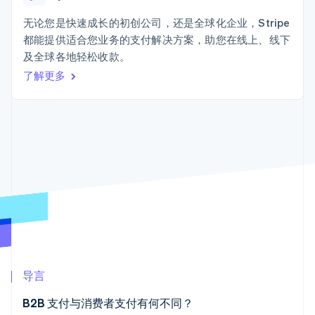
加密货币
上
Stripe Sigma
产品路线图
SaaS
自定义报告
购买
Terminal
Sessions 年度大会
无论您是快速成长的初创公司，还是全球化企业，Stripe
线下支付
Data Pipeline
招聘
都能提供适合您业务的支付解决方案，助您在线上、线下
数据同步
Authorization
资讯中心
Boost
资源
及全球各地轻松收款。
Stripe Press
支付成功率优
按行业
了解更多
化
应用集成
Link
AI 企业
代码示例
加速结账
创作者经济
开发者博客
联系
Financial
游戏
API 状态
Connections
酒店、旅游与休闲
联系销售
关联金融账户
保险
成为合作伙伴
数据
媒体与娱乐
非营利组织
专业服务
公共部门
零售
更多
Product roadmap
了解未来规划
生态系统
Radar
导言
欺诈防范
合作伙伴
Atlas
B2B 支付与消费者支付有何不同？
Stripe App Marketplace
初创企业注册