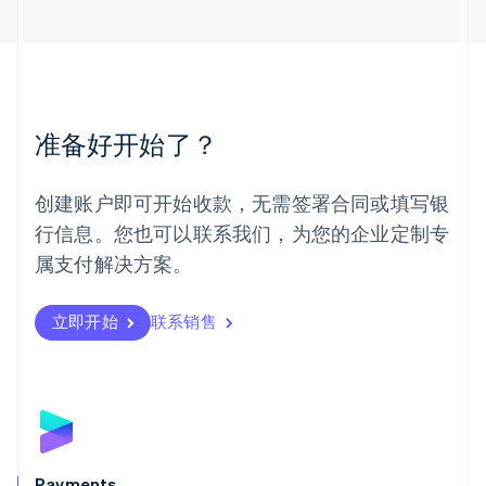
马来西亚
English
简体中文
美国
English
Español
简体中文
墨西哥
Español
English
准备好开始了？
挪威
English
葡萄牙
创建账户即可开始收款，无需签署合同或填写银
Português
English
行信息。您也可以联系我们，为您的企业定制专
日本
日本語
English
属支付解决方案。
瑞典
Svenska
English
瑞士
立即开始
联系销售
Deutsch
Français
Italiano
English
塞浦路斯
English
斯洛伐克
English
斯洛文尼亚
English
Italiano
Payments