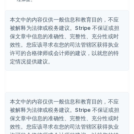
爱尔兰
English
爱沙尼亚
本文中的内容仅供一般信息和教育目的，不应
English
被解释为法律或税务建议。Stripe 不保证或担
奥地利
Deutsch
English
保文章中信息的准确性、完整性、充分性或时
澳大利亚
效性。您应该寻求在您的司法管辖区获得执业
English
许可的合格律师或会计师的建议，以就您的特
巴西
Português
English
定情况提供建议。
保加利亚
English
比利时
Nederlands
Français
Deutsch
English
波兰
English
丹麦
本文中的内容仅供一般信息和教育目的，不应
English
被解释为法律或税务建议。Stripe 不保证或担
德国
保文章中信息的准确性、完整性、充分性或时
Deutsch
English
法国
效性。您应该寻求在您的司法管辖区获得执业
Français
English