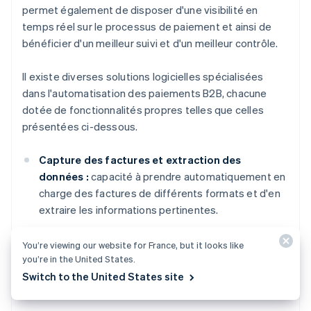
permet également de disposer d'une visibilité en
temps réel sur le processus de paiement et ainsi de
bénéficier d'un meilleur suivi et d'un meilleur contrôle.
Il existe diverses solutions logicielles spécialisées
dans l'automatisation des paiements B2B, chacune
dotée de fonctionnalités propres telles que celles
présentées ci-dessous.
Capture des factures et extraction des
données :
capacité à prendre automatiquement en
charge des factures de différents formats et d'en
extraire les informations pertinentes.
Rapprochement et validation :
capacité à faire
You’re viewing our website for France, but it looks like
correspondre les données des factures à celles
you’re in the United States.
des bons de commande et des reçus de façon à en
Switch to the United States site
vérifier l'exactitude.