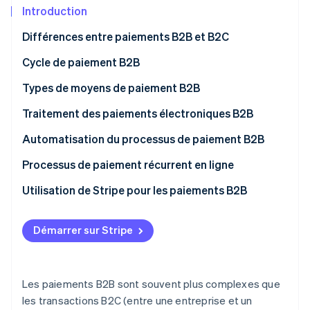
Découvrez les prochaines évolutions
Commerce en ligne
Introduction
Radar
Différences entre paiements B2B et B2C
Prévention de la fraude
Écosystème
Cycle de paiement B2B
Atlas
Constitution de start-up
Types de moyens de paiement B2B
Partenaires
Climate
Stripe App Marketplace
Élimination du carbone
Paiements ACH
Traitement des paiements électroniques B2B
Identity
Cartes de crédit ou de débit
Automatisation du processus de paiement B2B
Vérification de l'identité
Virements bancaires
Processus de paiement récurrent en ligne
Solutions de paiement numériques
Utilisation de Stripe pour les paiements B2B
Stripe Sessions 2026
Démarrer sur Stripe
Découvrez comment Stripe construit l’infrastructure écono
Regarder la vidéo
Les paiements B2B sont souvent plus complexes que
les transactions B2C (entre une entreprise et un