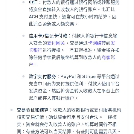
电汇：
付款人的银行通过银行网络或转账服务
将资金直接转入收款人的银行账户。电汇比
ACH 支付更快，通常可在数小时内结算，因
此适合紧急或大额交易。
信用卡/借记卡付款：
付款人将银行卡信息输
入安全的
支付网关
。交易通过
卡网络
转到
发
卡银行
进行授权。一旦获得批准，资金将在扣
除任何手续费后最终结算到收款人的
商家账
户
。
数字支付服务
：PayPal 和 Stripe 等平台通过
充当中间商为支付提供便利。付款人使用平台
发送资金，然后将资金转入收款人在平台上的
账户或存入其银行账户。
交易验证和结算：
收款人的收款银行或支付服务机构
核实交易详情，确认资金可用且支付合法。一经核
实，资金就会存入收款人的账户。结算时间各不相
同：有些方法可以当天结算，有些则可能需要几天。