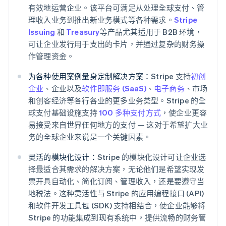
有效地运营企业。该平台可满足从处理全球支付、管
理收入业务到推出新业务模式等各种需求。
Stripe
Issuing
和
Treasury
等产品尤其适用于 B2B 环境，
可让企业发行用于支出的卡片，并通过复杂的财务操
作管理资金。
为各种使用案例量身定制解决方案：
Stripe 支持
初创
企业
、企业以及
软件即服务 (SaaS)
、
电子商务
、市场
和创客经济等各行各业的更多业务类型。Stripe 的全
球支付基础设施支持
100 多种支付方式
，使企业更容
易接受来自世界任何地方的支付 — 这对于希望扩大业
务的全球企业来说是一个关键因素。
灵活的模块化设计：
Stripe 的模块化设计可让企业选
择最适合其需求的解决方案，无论他们是希望实现发
票开具自动化、简化订阅、管理收入，还是要遵守当
地税法。这种灵活性与 Stripe 的应用编程接口 (API)
和软件开发工具包 (SDK) 支持相结合，使企业能够将
Stripe 的功能集成到现有系统中，提供流畅的财务管
阿联酋