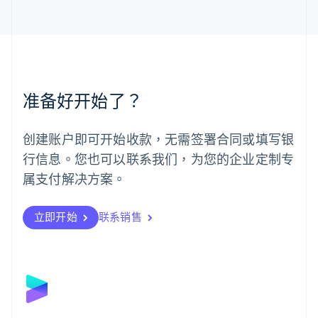
马来西亚
English
简体中文
美国
English
Español
简体中文
墨西哥
Español
English
准备好开始了？
挪威
English
葡萄牙
创建账户即可开始收款，无需签署合同或填写银
Português
English
行信息。您也可以联系我们，为您的企业定制专
日本
日本語
English
属支付解决方案。
瑞典
Svenska
English
瑞士
立即开始
联系销售
Deutsch
Français
Italiano
English
塞浦路斯
English
斯洛伐克
English
斯洛文尼亚
English
Italiano