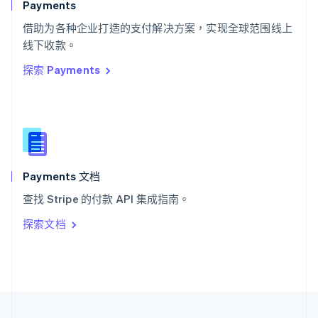
Payments
泰国
ไทย
English
借助为各种企业打造的支付解决方案，实现全球范围线上
希腊
线下收款。
English
探索 Payments
西班牙
Español
English
新加坡
English
简体中文
新西兰
English
匈牙利
English
Payments 文档
意大利
查找 Stripe 的付款 API 集成指南。
Italiano
English
印度
探索文档
English
英国
English
直布罗陀
English
中国内地
简体中文
English