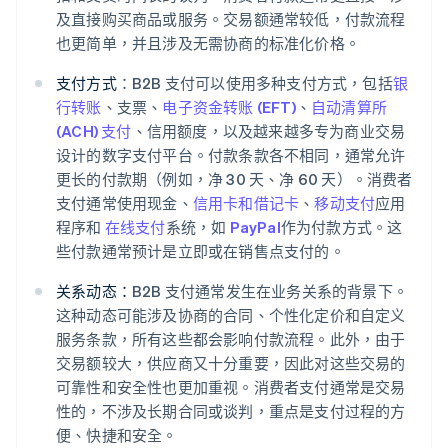
及直接购买商品或服务。交易额通常较低，付款流程
也更简单，并且涉及无需协商的标准化价格。
支付方式
：B2B 支付可以使用多种支付方式，包括
银
行转账
、支票、
电子资金转账 (EFT)
、
自动清算所
(ACH) 支付
、信用额度，以及越来越多专为商业交易
设计的数字支付平台。付款条款各不相同，通常允许
更长的付款期（例如，净 30 天、净 60 天）。消费者
支付通常使用现金、
信用卡和借记卡
、
移动支付
应用
程序和
在线支付
系统，如
PayPal
作为付款方式。这
些付款通常预计是立即或在销售点支付的。
关系动态：
B2B 支付通常发生在业务关系的背景下。
这种动态可能涉及协商的合同、个性化定价和自定义
服务条款，所有这些都会影响付款流程。此外，由于
交易额较大，供应商又十分重要，因此对这些交易的
可靠性和安全性也更加重视。消费者支付通常是交易
性的，不涉及长期合同或谈判，重点是支付过程的方
便、快捷和安全。