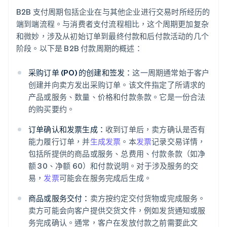
B2B 支付周期包括企业在与其他企业进行交易时所经历的
端到端流程。与消费者支付流程相比，这个周期更加复杂
和微妙，涉及从初始订单到最终付款和后付款活动的几个
阶段。以下是 B2B 付款周期的概述：
采购订单 (PO) 的创建和签发：
这一周期通常始于客户
创建并向卖方发出采购订单。该文件指定了所请求的
产品或服务、数量、价格和付款条款。它是一份合法
的购买要约。
订单确认和发票生成：
收到订单后，卖方确认是否有
能力履行订单，并
生成发票
。本
发票
记录交易详情，
包括所提供的商品或服务、总费用、付款条款（如净
额 30、净额 60）和付款说明。对于涉及服务的交
易，
发票
可能会在服务完成后生成。
商品或服务交付：
卖方按约定交付货物或完成服务。
卖方可能会向客户提供交货文件，例如发货通知或服
务完成确认。通常，客户在发放付款之前需要此文