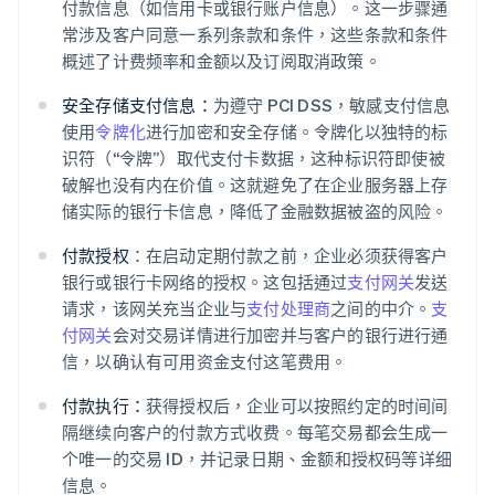
付款信息（如信用卡或银行账户信息）。这一步骤通
常涉及客户同意一系列条款和条件，这些条款和条件
概述了计费频率和金额以及订阅取消政策。
安全存储支付信息：
为遵守 PCI DSS，敏感支付信息
使用
令牌化
进行加密和安全存储。令牌化以独特的标
识符（“令牌”）取代支付卡数据，这种标识符即使被
破解也没有内在价值。这就避免了在企业服务器上存
储实际的银行卡信息，降低了金融数据被盗的风险。
付款授权
：在启动定期付款之前，企业必须获得客户
银行或银行卡网络的授权。这包括通过
支付网关
发送
请求，该网关充当企业与
支付处理商
之间的中介。
支
付网关
会对交易详情进行加密并与客户的银行进行通
信，以确认有可用资金支付这笔费用。
付款执行：
获得授权后，企业可以按照约定的时间间
隔继续向客户的付款方式收费。每笔交易都会生成一
个唯一的交易 ID，并记录日期、金额和授权码等详细
信息。