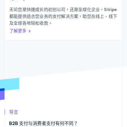
125+
Stripe Sigma
产品路线图
SaaS
自定义报告
Authorization
Sessions 年度大会
无论您是快速成长的初创公司，还是全球化企业，Stripe
Boost
Data Pipeline
招聘
都能提供适合您业务的支付解决方案，助您在线上、线下
支付成功率优
数据同步
资讯中心
化
资源
及全球各地轻松收款。
Stripe Press
Link
按行业
了解更多
加速结账
应用集成
AI 企业
代码示例
创作者经济
开发者博客
联系
游戏
API 状态
酒店、旅游与休闲
联系销售
更多
保险
成为合作伙伴
Product roadmap
媒体与娱乐
了解未来规划
非营利组织
专业服务
Radar
公共部门
欺诈防范
零售
Atlas
初创企业注册
Climate
生态系统
碳移除
导言
合作伙伴
Stripe App Marketplace
B2B 支付与消费者支付有何不同？