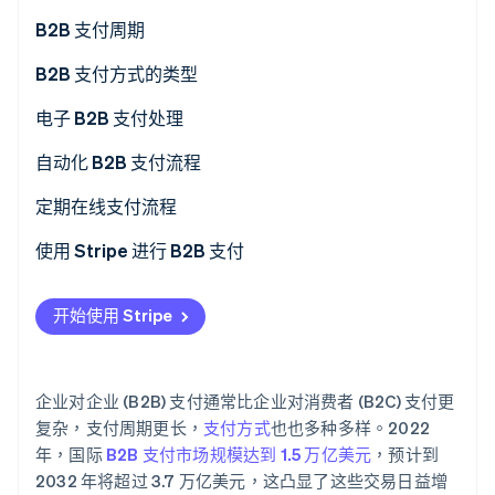
B2B 支付周期
Stripe Sessions 2026
B2B 支付方式的类型
了解 Stripe 如何为 AI 构建经济基础设施。
立即观看
ACH 付款
电子 B2B 支付处理
信用卡或借记卡
自动化 B2B 支付流程
电汇
定期在线支付流程
数字支付服务
使用 Stripe 进行 B2B 支付
开始使用 Stripe
企业对企业 (B2B) 支付通常比企业对消费者 (B2C) 支付更
复杂，支付周期更长，
支付方式
也也多种多样。2022
年，国际
B2B 支付市场规模达到 1.5 万亿美元
，预计到
2032 年将超过 3.7 万亿美元，这凸显了这些交易日益增