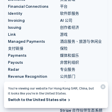
Financial Connections
平台
Identity
软件即服务
Invoicing
AI 公司
Issuing
创作者经济
Link
游戏
Managed Payments
酒店服务、旅游与休闲业
支付链接
保险
Payments
媒体和娱乐
Payouts
非营利组织
Radar
专业服务
Revenue Recognition
公共部门
Stripe Sigma
零售
You’re viewing our website for Hong Kong SAR, China, but
Tax
it looks like you’re in the United States.
集成与定制解决方案
Terminal
Switch to the United States site
Stripe App Marketplace
Treasury
Stripe 合作伙伴生态系统