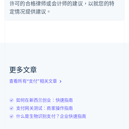
许可的合格律师或会计师的建议，以就您的特
芬兰
定情况提供建议。
English
Svenska
荷兰
Nederlands
English
加拿大
English
Français
捷克
English
克罗地亚
English
Italiano
拉脱维亚
更多文章
English
立陶宛
查看所有“支付”相关文章
English
列支敦士登
Deutsch
English
卢森堡
如何在新西兰创业：快速指南
Français
Deutsch
English
支付网关测试：商家操作指南
罗马尼亚
什么是生物识别支付？企业快速指南
English
马尔他
English