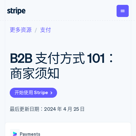
更多资源
支付
按企业阶段
文档
学习
支付
营收
资金管
平台
理
易市
大型企业
Stripe 文档
博客
Payments
Billing
初创企业
API 参考文档
客户案例
B2B 支付方式 101：
在线支付
经常性收入
Global
Conn
库与 SDK
指南
Managed
Metronome
Payouts
Stripe Apps
Payments
按用量计费
平台
商家须知
备案商家解决
Subscriptions
向第三
按应用场景
方案
方打款
支持
订阅管理
Payment links
Crypto
指南
智能体商务
Invoicing
钱包、
加密货币
获取支持
无代码支付
一次性或定期
开始使用 Stripe
稳定币
电子商务
接受线上付款
托管支持方案
Checkout
账单
发行和
嵌入式金融
实施预置结账流程
专业服务
预构建支付界
Tax
发卡基
财务自动化
构建平台或交易市场
最后更新日期：2024 年 4 月 25 日
面
销售税和增值
础设施
全球化企业
管理订阅
Elements
税自动化
应用内支付
提供按用量计费
灵活的 UI 组件
Revenue
交易市场
发行稳定币支持的支付卡
支付方式
Recognition
公司
资金管理
通过智能体配置和管理服
Access to
会计自动化
Payments
平台
务