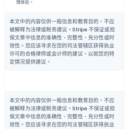
English
理体验。
爱尔兰
English
爱沙尼亚
本文中的内容仅供一般信息和教育目的，不应
English
被解释为法律或税务建议。Stripe 不保证或担
奥地利
Deutsch
English
保文章中信息的准确性、完整性、充分性或时
澳大利亚
效性。您应该寻求在您的司法管辖区获得执业
English
许可的合格律师或会计师的建议，以就您的特
巴西
Português
English
定情况提供建议。
保加利亚
English
比利时
Nederlands
Français
Deutsch
English
波兰
English
丹麦
本文中的内容仅供一般信息和教育目的，不应
English
被解释为法律或税务建议。Stripe 不保证或担
德国
保文章中信息的准确性、完整性、充分性或时
Deutsch
English
法国
效性。您应该寻求在您的司法管辖区获得执业
Français
English