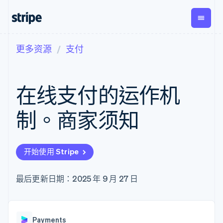
更多资源
支付
按企业阶段
文档
学习
支付
营收
资金管
平台
理
易市
大型企业
Stripe 文档
博客
Payments
Billing
初创企业
API 参考文档
客户案例
在线支付的运作机
在线支付
经常性收入
Global
Conn
库与 SDK
指南
Managed
Metronome
Payouts
Stripe Apps
Payments
按用量计费
平台
制。商家须知
备案商家解决
Subscriptions
向第三
按应用场景
方案
方打款
支持
订阅管理
Payment links
Crypto
指南
智能体商务
Invoicing
钱包、
加密货币
获取支持
无代码支付
一次性或定期
开始使用 Stripe
稳定币
电子商务
接受线上付款
托管支持方案
Checkout
账单
发行和
嵌入式金融
实施预置结账流程
专业服务
预构建支付界
Tax
发卡基
财务自动化
构建平台或交易市场
最后更新日期：2025 年 9 月 27 日
面
销售税和增值
础设施
全球化企业
管理订阅
Elements
税自动化
应用内支付
提供按用量计费
灵活的 UI 组件
Revenue
交易市场
发行稳定币支持的支付卡
支付方式
Recognition
公司
资金管理
通过智能体配置和管理服
支持 125 种以
会计自动化
Payments
平台
务