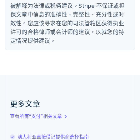
被解释为法律或税务建议。Stripe 不保证或担
Deutsch
English
法国
保文章中信息的准确性、完整性、充分性或时
Français
English
效性。您应该寻求在您的司法管辖区获得执业
芬兰
许可的合格律师或会计师的建议，以就您的特
English
Svenska
荷兰
定情况提供建议。
Nederlands
English
加拿大
English
Français
捷克
English
克罗地亚
English
Italiano
拉脱维亚
English
更多文章
立陶宛
English
列支敦士登
查看所有“支付”相关文章
Deutsch
English
卢森堡
Français
Deutsch
English
澳大利亚直接借记提供商选择指南
罗马尼亚