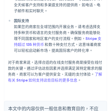
全天候客户支持和多渠道支持的提供商，如电话、电
子邮件和实时聊天。
阿联酋
English
国际支持
爱尔兰
如果您的商家在全球范围内开展业务，请考虑选择支
English
爱沙尼亚
持多种货币和语言的支付服务商。确保服务商能够处
English
理不同国家和地区客户的支付流程。例如，
Stripe 支
奥地利
持超过 135 种货币
和数十种支付方式，这意味着商家
Deutsch
English
可以轻松启动新市场，提高国际客户的转化率。
澳大利亚
English
巴西
对于商家来说，选择合适的在线支付服务商是接受在线付
Português
English
款的关键。通过评估这些因素并选择满足其特定需求的服
保加利亚
务商，商家可以为客户提供安全、无缝的支付体验。
了解
English
有关 Stripe 如何支持这些目标的更多信息
。
比利时
Nederlands
Français
Deutsch
English
波兰
English
丹麦
English
本文中的内容仅供一般信息和教育目的，不应
德国