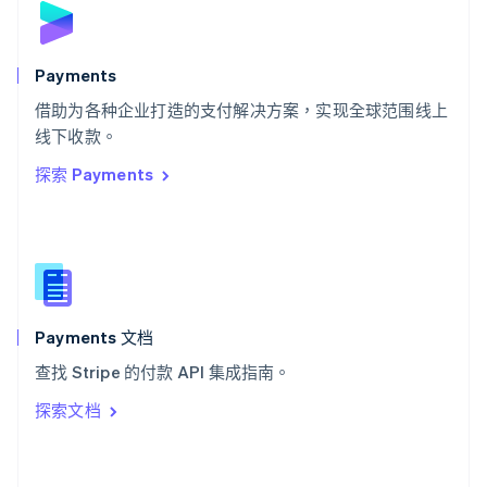
English
斯洛文尼亚
English
Italiano
Payments
泰国
ไทย
English
借助为各种企业打造的支付解决方案，实现全球范围线上
希腊
线下收款。
English
探索 Payments
西班牙
Español
English
新加坡
English
简体中文
新西兰
English
匈牙利
English
Payments 文档
意大利
查找 Stripe 的付款 API 集成指南。
Italiano
English
印度
探索文档
English
英国
English
直布罗陀