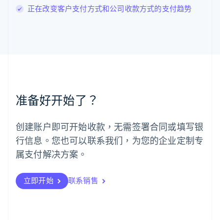
正在改变客户支付方式和公司收款方式的支付趋势
English
马尔他
English
马来西亚
English
简体中文
美国
English
Español
简体中文
墨西哥
Español
English
准备好开始了？
挪威
English
葡萄牙
创建账户即可开始收款，无需签署合同或填写银
Português
English
行信息。您也可以联系我们，为您的企业定制专
日本
日本語
English
属支付解决方案。
瑞典
Svenska
English
瑞士
立即开始
联系销售
Deutsch
Français
Italiano
English
塞浦路斯
English
斯洛伐克