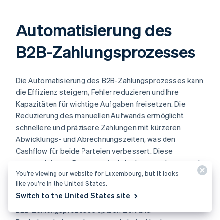
Automatisierung des
B2B-Zahlungsprozesses
Die Automatisierung des B2B-Zahlungsprozesses kann
die Effizienz steigern, Fehler reduzieren und Ihre
Kapazitäten für wichtige Aufgaben freisetzen. Die
Reduzierung des manuellen Aufwands ermöglicht
schnellere und präzisere Zahlungen mit kürzeren
Abwicklungs- und Abrechnungszeiten, was den
Cashflow für beide Parteien verbessert. Diese
automatisierten Prozesse funktionieren am besten mit
You’re viewing our website for Luxembourg, but it looks
elektronischen Zahlungsmethoden, die ein höheres
like you’re in the United States.
Sicherheitsniveau aufweisen und das Betrugsrisiko im
Switch to the United States site
Vergleich zu Papierschecks minimieren. Automatisierte
B2B-Zahlungsprozesse sparen Zeit und