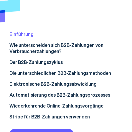
Betrugsprävention
Ecosystem
Atlas
Start-up-Gründung
Partner
Stripe App-Marktplatz
Climate
CO₂-Entnahme
Einführung
Identity
Wie unterscheiden sich B2B-Zahlungen von
Online-Identitätsprüfung
Verbraucherzahlungen?
Der B2B-Zahlungszyklus
Die unterschiedlichen B2B-Zahlungsmethoden
Stripe-Sessions 2026
ACH-Zahlungen
Elektronische B2B-Zahlungsabwicklung
Erfahren Sie, wie Stripe Lösungen für die Wirts
Jetzt ansehen
Kredit- oder Debitkarten
Automatisierung des B2B-Zahlungsprozesses
Banküberweisung
Wiederkehrende Online-Zahlungsvorgänge
Digitale Zahlungsdienstleistungen
Stripe für B2B-Zahlungen verwenden