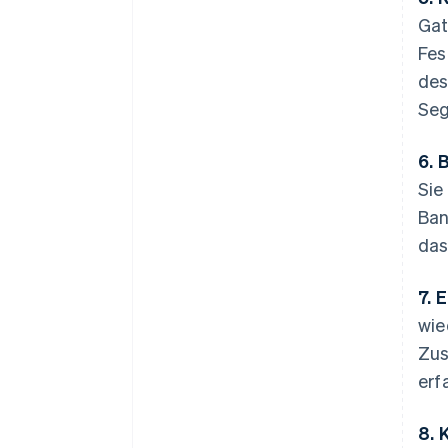
Gat
Fes
des
Seg
6. 
Sie
Ban
das
7. 
wie
Zus
erf
8. 