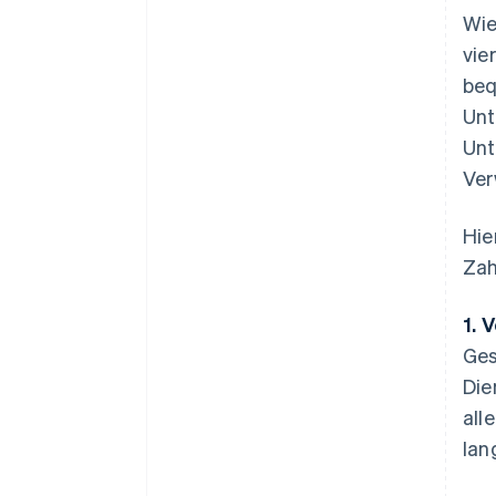
Wie
vie
beq
Unt
Unt
Ver
Hie
Zah
1. 
Ges
Die
all
lan