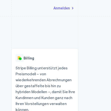
Anmelden
Ressourcen
Ecosystem
Kontakt
nd Marktplätze
Mehr
App-Integrationen
Partner
Sales-Team kontaktieren
Product roadmap
Code-Beispiele
Stripe App-Marktplatz
Partner werden
Ausblick
 Plattformen
Entwickler-Blog
 platforms
eit
API-Status
Radar
Betrugsprävention
eistungen
Billing
Atlas
onen
virtuelle Karten
Start-up-Gründung
Stripe Billing unterstützt jedes
Preismodell – von
Climate
CO₂-Entnahme
wiederkehrenden Abrechnungen
über gestaffelte bis hin zu
Identity
Online-Identitätsprüfung
hybriden Modellen –, damit Sie Ihre
Kundinnen und Kunden ganz nach
Ihren Vorstellungen verwalten
können.