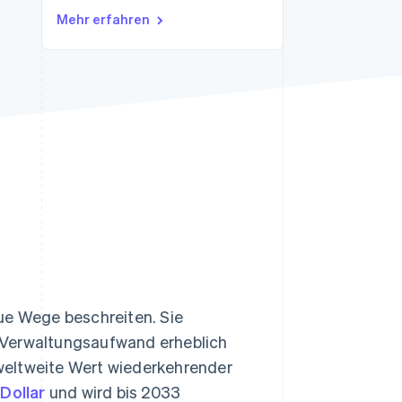
Mehr erfahren
Stripe-Sessions 2026
Erfahren Sie, wie Stripe
Lösungen für die
Wirtschaftsinfrastruktur
für KI aufbaut.
Jetzt ansehen
e Wege beschreiten. Sie
 Verwaltungsaufwand erheblich
weltweite Wert wiederkehrender
Dollar
und wird bis 2033