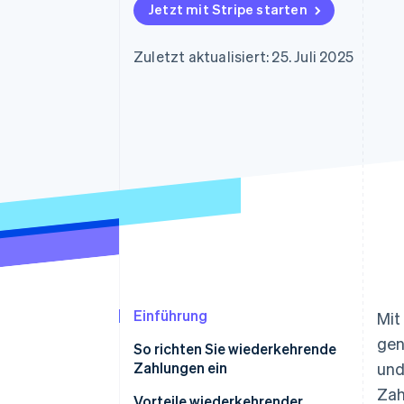
Optimierung der
Datensynchronisier
Jetzt mit Stripe starten
Autorisierungsraten
Link
Beschleunigter Bezahlvorgang
Zuletzt aktualisiert: 25. Juli 2025
Financial Connections
Verbundene Finanzdaten
Einführung
Mit
gen
So richten Sie wiederkehrende
Zahlungen ein
und
Zah
Vorteile wiederkehrender