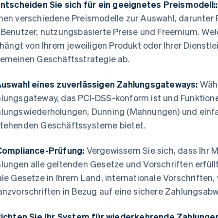
Entscheiden Sie sich für ein geeignetes Preismodell::
hen verschiedene Preismodelle zur Auswahl, darunter Fl
 Benutzer, nutzungsbasierte Preise und Freemium. We
, hängt von Ihrem jeweiligen Produkt oder Ihrer Dienstle
gemeinen Geschäftsstrategie ab.
Auswahl eines zuverlässigen Zahlungsgateways:
Wähl
lungsgateway, das PCI-DSS-konform ist und Funktion
lungswiederholungen, Dunning (Mahnungen) und einfac
tehenden Geschäftssysteme bietet.
Compliance-Prüfung:
Vergewissern Sie sich, dass Ihr 
lungen alle geltenden Gesetze und Vorschriften erfüll
ale Gesetze in Ihrem Land, internationale Vorschriften,
anzvorschriften in Bezug auf eine sichere Zahlungsabw
Richten Sie Ihr System für wiederkehrende Zahlungen