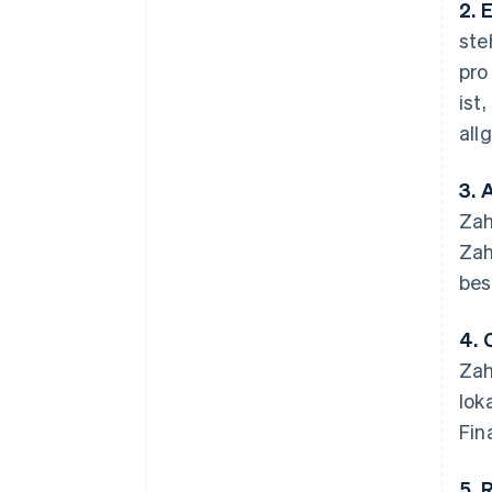
2. 
ste
pro
ist
all
3. 
Zah
Zah
bes
4. 
Zah
lok
Fin
5. 