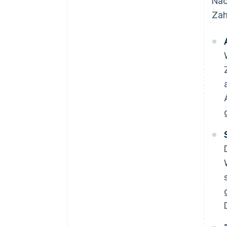
Nac
Zah