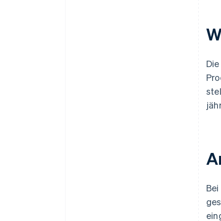
W
Die
Pro
ste
jäh
A
Bei
ges
ein