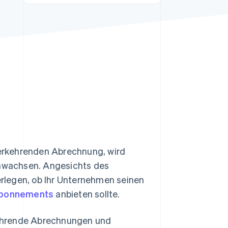
Stripe-Sessions 2026
Erfahren Sie, wie Stripe
Lösungen für die
Wirtschaftsinfrastruktur
für KI aufbaut.
Jetzt ansehen
erkehrenden Abrechnung, wird
wachsen. Angesichts des
rlegen, ob Ihr Unternehmen seinen
bonnements
anbieten sollte.
rkehrende Abrechnungen und