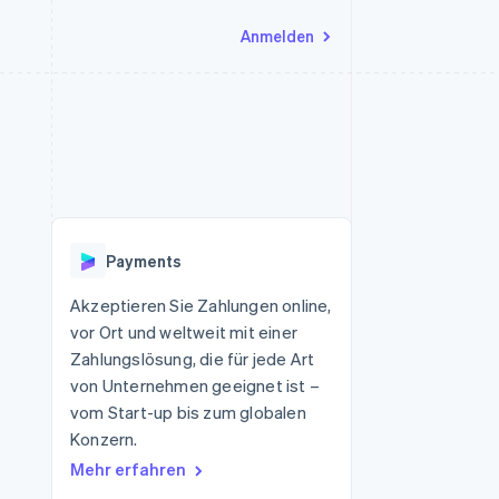
Anmelden
Ressourcen
Ecosystem
Kontakt
nd Marktplätze
Mehr
App-Integrationen
Partner
Sales-Team kontaktieren
Product roadmap
Code-Beispiele
Stripe App-Marktplatz
Partner werden
Ausblick
 Plattformen
Entwickler-Blog
 platforms
eit
API-Status
Radar
Betrugsprävention
eistungen
Payments
Atlas
onen
virtuelle Karten
Start-up-Gründung
Akzeptieren Sie Zahlungen online,
vor Ort und weltweit mit einer
Climate
CO₂-Entnahme
Zahlungslösung, die für jede Art
von Unternehmen geeignet ist –
Identity
Online-Identitätsprüfung
vom Start-up bis zum globalen
Konzern.
Mehr erfahren