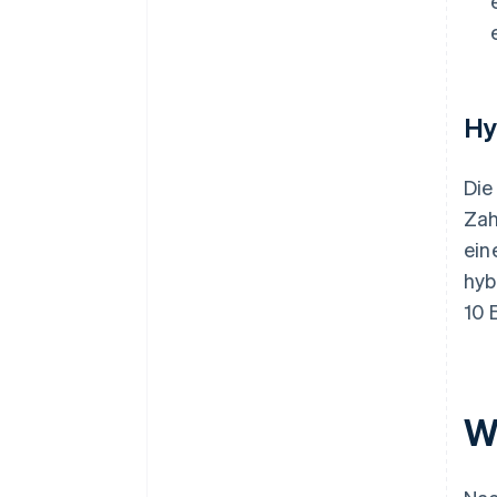
Hy
Die
Zah
ein
hyb
10 
W