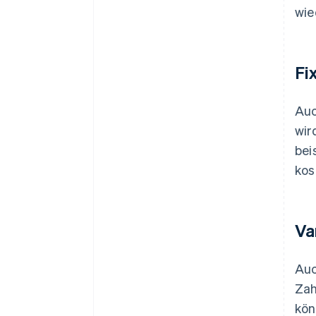
wie
Fi
Auc
wir
bei
kos
Va
Auc
Zah
kön