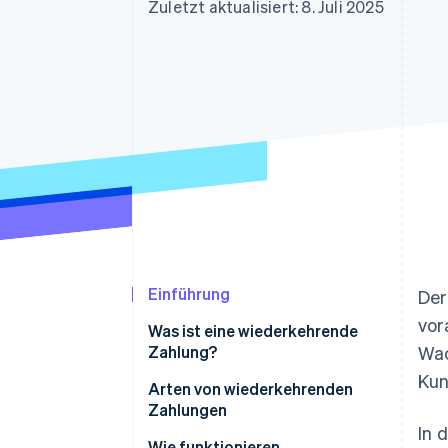
Optimierung der
Datensynchronisier
Zuletzt aktualisiert: 8. Juli 2025
Autorisierungsraten
Link
Beschleunigter Bezahlvorgang
Financial Connections
Verbundene Finanzdaten
Einführung
Der
vor
Was ist eine wiederkehrende
Zahlung?
Wac
Kun
Arten von wiederkehrenden
Zahlungen
In 
Fix
Wie funktionieren