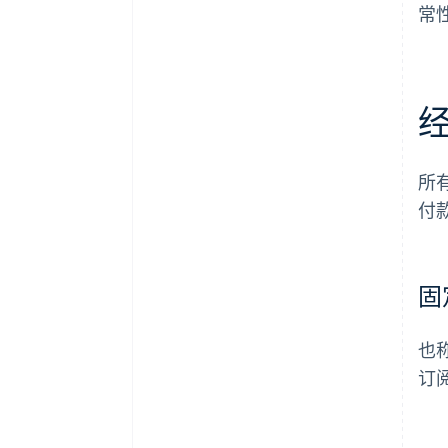
常
所
付
固
也
订