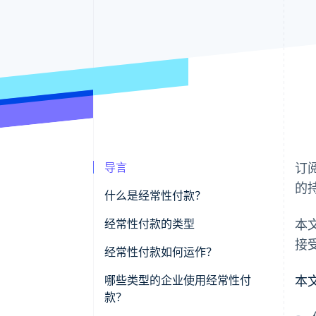
导言
订
的
什么是经常性付款？
经常性付款的类型
本
接
固定价格
经常性付款如何运作？
可变价格
哪些类型的企业使用经常性付
本
款？
混合计费