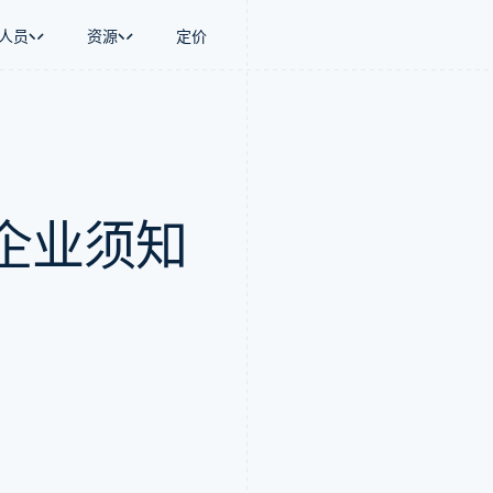
人员
资源
定价
景
指南
按行业
公司
资金管理
平台和交易市
商务
持
接受线上付款
AI 企业
产品路线图
Global Payouts
Connect
币
持方案
实施预建结账流程
创作者经济
Sessions 年度大会
向第三方打款
平台支付
务
务
构建平台或交易市场
游戏
招聘
企业须知
金融
管理订阅
酒店、旅游与休闲
新闻编辑室
动化
提供按用量计费
保险
Stripe Press
企业
发行稳定币支持的支付卡
媒体与娱乐
支付
使用代理预配和管理服务
非营利组织
场
专业服务
理
公共部门
零售
化
on