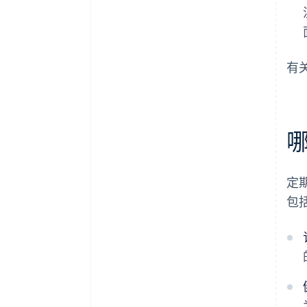
有
定
包