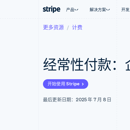
产品
解决方案
开发
更多资源
计费
按企业阶段
文档
学习
按应用场
支持
支付
营收
大型企业
Stripe 文档
博客
智能体
获取支
Payments
Billing
初创企业
API 参考文档
客户案例
加密货
管理支
在线支付
经常性收入
库与 SDK
指南
电子商
专业服
Payment links
Metronome
Stripe Apps
经常性付款：
嵌入式
无代码支付
按用量计费
财务自
Checkout
Subscriptions
全球化
预构建支付界面
订阅管理
应用内
Elements
Invoicing
交易市
灵活的 UI 组件
一次性或定期账单
开始使用 Stripe
资金管
支付方式
Tax
平台
Access to 125+
销售税和增值税自动
SaaS
Authorization Boost
Revenue Recogniti
最后更新日期：2025 年 7 月 8 日
支付成功率优化
会计自动化
Link
Stripe Sigma
加速结账
自定义报告
Data Pipeline
数据同步