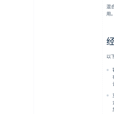
混
用
以