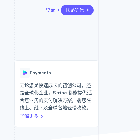
登录
联系销售
资源
生态系统
联系
场
更多
应用程序集成
合作伙伴
联系销售
Product roadmap
代码示例
Stripe App Marketplace
成为合作伙伴
了解未来规划
开发者博客
API 状态
Radar
欺诈防范
Payments
Atlas
初创企业注册
无论您是快速成长的初创公司，还
是全球化企业，Stripe 都能提供适
Climate
碳移除
合您业务的支付解决方案，助您在
线上、线下及全球各地轻松收款。
了解更多