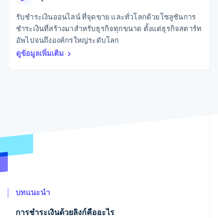
มากกว่า 125
ขายและ VAT
แพลตฟอร์ม
การใช้งาน
รายการ
Authorization
อัตโนมัติ
Revenue
แผนงานผลิตภัณฑ์
SaaS
ออกบัตรที่มีสเตเบิลคอยน์
รับชำระเงินออนไลน์ ที่จุดขาย และทั่วโลกด้วยโซลูชันการ
Boost
Recognition
การประชุมประจำปีแบบ
รองรับอยู่
ชำระเงินที่สร้างมาสำหรับธุรกิจทุกขนาด ตั้งแต่ธุรกิจสตาร์ท
ยกระดับการ
เซสชัน
จัดเตรียมและจัดการ
ระบบ
ยอมรับการ
อัพไปจนถึงองค์กรใหญ่ระดับโลก
ตำแหน่งงาน
บริการด้วยเอเจนต์
อัตโนมัติ
ชำระเงิน
Link
ห้องข่าว
ดูข้อมูลเพิ่มเติม
ตามอุตสาหกรรม
การชำระเงินที่
สำหรับการ
Stripe
Stripe Press
Sigma
รวดเร็วขึ้น
ทำบัญชี
รายงานที่
บริษัท AI
แหล่งข้อมูล
ออกแบบเอง
แวดวงครีเอเตอร์
Data
เกม
การติดต่อ
Pipeline
การบริการ การเดินทาง
การเชื่อมต่อการทำงาน
การซิงค์
และสันทนาการ
แอป
ติดต่อฝ่ายขาย
ข้อมูล
ประกันภัย
ตัวอย่างโค้ด
สมัครเป็นพาร์ทเนอร์
สื่อและความบันเทิง
บล็อกของนักพัฒนา
องค์กรไม่แสวงผลกำไร
สถานะ API
บริการเฉพาะทาง
ภาครัฐ
เพิ่มเติม
ธุรกิจค้าปลีก
Product roadmap
ดูสิ่งที่กำลังจะมาถึง
บทแนะนำ
Radar
ระบบนิเวศ
การป้องกันการฉ้อโกง
การชำระเงินด้วยลิงก์คืออะไร
Atlas