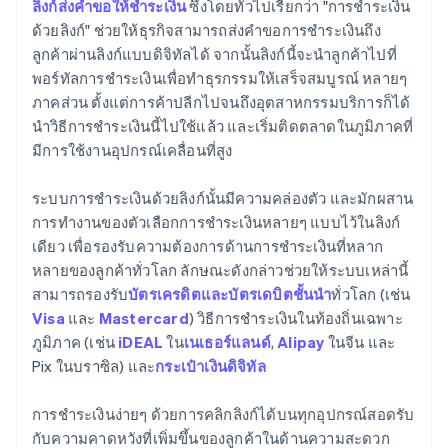
ลิงก์ส่งคำขอให้ชำระเงิน
ซึ่งโดยทั่วไปเรียกว่า "การชำระเงิน
ด้วยลิงก์" ช่วยให้ธุรกิจสามารถส่งคำขอการชำระเงินถึง
ความต้องการของลูกค้าในการชำระเงินแบบดิจิทัล
ลูกค้าผ่านลิงก์แบบดิจิทัลได้ จากนั้นลิงก์นี้จะนำลูกค้าไปที่
พอร์ทัลการชำระเงินเพื่อทำธุรกรรมให้เสร็จสมบูรณ์ หลายๆ
ภาคส่วน ตั้งแต่การค้าปลีกไปจนถึงอุตสาหกรรมบริการก็ได้
นำวิธีการชำระเงินนี้ไปใช้แล้ว และเริ่มติดตลาดในภูมิภาคที่
มีการใช้งานอุปกรณ์เคลื่อนที่สูง
ระบบการชำระเงินด้วยลิงก์นั้นมีความคล่องตัว และมักผสาน
การทำงานของตัวเลือกการชำระเงินหลายๆ แบบไว้ในลิงก์
เดียว เพื่อรองรับความต้องการด้านการชำระเงินที่หลาก
หลายของลูกค้าทั่วโลก ลักษณะดังกล่าวช่วยให้ระบบเหล่านี้
สามารถรองรับ
บัตรเครดิตและบัตรเดบิตชั้นนำ
ทั่วโลก (เช่น
Visa
และ
Mastercard
) วิธีการชำระเงินในท้องถิ่นเฉพาะ
ภูมิภาค (เช่น
iDEAL
ใน
เนเธอร์แลนด์
,
Alipay
ในจีน และ
Pix ในบราซิล) และ
กระเป๋าเงินดิจิทัล
การชำระเงินง่ายๆ ด้วยการคลิกลิงก์ได้บนทุกอุปกรณ์สอดรับ
กับความคาดหวังที่เพิ่มขึ้นของลูกค้าในด้านความสะดวก