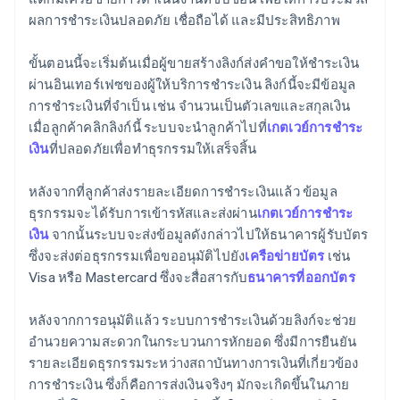
ผลการชำระเงินปลอดภัย เชื่อถือได้ และมีประสิทธิภาพ
ขั้นตอนนี้จะเริ่มต้นเมื่อผู้ขายสร้างลิงก์ส่งคำขอให้ชำระเงิน
ผ่านอินเทอร์เฟซของผู้ให้บริการชำระเงิน ลิงก์นี้จะมีข้อมูล
การชำระเงินที่จำเป็น เช่น จำนวนเป็นตัวเลขและสกุลเงิน
เมื่อลูกค้าคลิกลิงก์นี้ ระบบจะนำลูกค้าไปที่
เกตเวย์การชำระ
เงิน
ที่ปลอดภัยเพื่อทำธุรกรรมให้เสร็จสิ้น
หลังจากที่ลูกค้าส่งรายละเอียดการชำระเงินแล้ว ข้อมูล
ธุรกรรมจะได้รับการเข้ารหัสและส่งผ่าน
เกตเวย์การชำระ
เงิน
จากนั้นระบบจะส่งข้อมูลดังกล่าวไปให้ธนาคารผู้รับบัตร
ซึ่งจะส่งต่อธุรกรรมเพื่อขออนุมัติไปยัง
เครือข่ายบัตร
เช่น
Visa หรือ Mastercard ซึ่งจะสื่อสารกับ
ธนาคารที่ออกบัตร
หลังจากการอนุมัติแล้ว ระบบการชำระเงินด้วยลิงก์จะช่วย
อำนวยความสะดวกในกระบวนการหักยอด ซึ่งมีการยืนยัน
รายละเอียดธุรกรรมระหว่างสถาบันทางการเงินที่เกี่ยวข้อง
การชำระเงิน ซึ่งก็คือการส่งเงินจริงๆ มักจะเกิดขึ้นในภาย