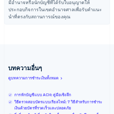
มีอํานาจหรือนักบัญชีที่ได้รับใบอนุญาตให้
English
ประกอบกิจการในเขตอํานาจศาลเพื่อรับคําแนะ
นิวซีแลนด์
English
นําที่ตรงกับสถานการณ์ของคุณ
เนเธอร์แลนด์
Nederlands
English
บราซิล
Português
English
บัลแกเรีย
English
เบลเยียม
Nederlands
Français
Deutsch
English
โปรตุเกส
บทความอื่นๆ
Português
English
โปแลนด์
ดูบทความการชำระเงินทั้งหมด
English
ฝรั่งเศส
Français
English
ฟินแลนด์
การหักบัญชีแบบ ACH: คู่มือเชิงลึก
English
Svenska
วิธีตรวจสอบบัตรแบบเรียลไทม์: 7 วิธีสำหรับการชำระ
มอลตา
เงินด้วยบัตรที่รวดเร็วและปลอดภัย
English
มาเลเซีย