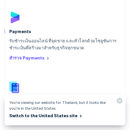
English
Italiano
สวิตเซอร์แลนด์
Deutsch
Français
Italiano
English
สวีเดน
Svenska
English
Payments
สหรัฐอเมริกา
English
Español
简体中文
รับชำระเงินออนไลน์ ที่จุดขาย และทั่วโลกด้วยโซลูชันการ
สหรัฐอาหรับเอมิเรตส์
ชำระเงินที่สร้างมาสำหรับธุรกิจทุกขนาด
English
สำรวจ Payments
สหราชอาณาจักร
English
สาธารณรัฐเช็ก
English
สิงคโปร์
English
简体中文
ออสเตรเลีย
English
Stripe Docs เกี่ยวกับ Payments
You’re viewing our website for Thailand, but it looks like
ออสเตรีย
you’re in the United States.
ค้นหาคู่มือเกี่ยวกับการเชื่อมต่อ Payments API ของ Stripe
Deutsch
English
Switch to the United States site
อิตาลี
ดู Stripe Docs
Italiano
English
อินเดีย