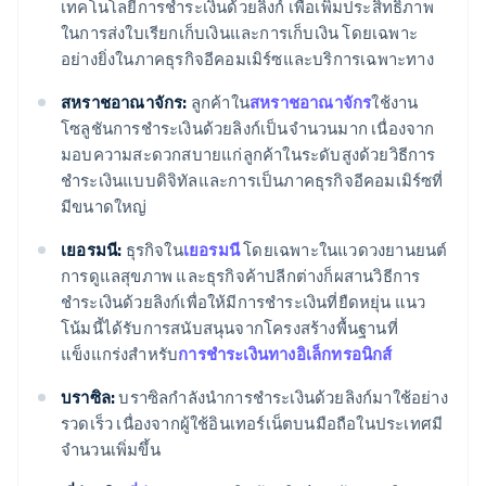
เทคโนโลยีการชำระเงินด้วยลิงก์ เพื่อเพิ่มประสิทธิภาพ
ในการส่งใบเรียกเก็บเงินและการเก็บเงิน โดยเฉพาะ
อย่างยิ่งในภาคธุรกิจอีคอมเมิร์ซและบริการเฉพาะทาง
สหราชอาณาจักร:
ลูกค้าใน
สหราชอาณาจักร
ใช้งาน
โซลูชันการชำระเงินด้วยลิงก์เป็นจำนวนมาก เนื่องจาก
มอบความสะดวกสบายแก่ลูกค้าในระดับสูงด้วยวิธีการ
ชำระเงินแบบดิจิทัลและการเป็นภาคธุรกิจอีคอมเมิร์ซที่
มีขนาดใหญ่
เยอรมนี:
ธุรกิจใน
เยอรมนี
โดยเฉพาะในแวดวงยานยนต์
การดูแลสุขภาพ และธุรกิจค้าปลีกต่างก็ผสานวิธีการ
ชำระเงินด้วยลิงก์เพื่อให้มีการชำระเงินที่ยืดหยุ่น แนว
โน้มนี้ได้รับการสนับสนุนจากโครงสร้างพื้นฐานที่
แข็งแกร่งสำหรับ
การชำระเงินทางอิเล็กทรอนิกส์
บราซิล:
บราซิลกำลังนำการชำระเงินด้วยลิงก์มาใช้อย่าง
รวดเร็ว เนื่องจากผู้ใช้อินเทอร์เน็ตบนมือถือในประเทศมี
จำนวนเพิ่มขึ้น