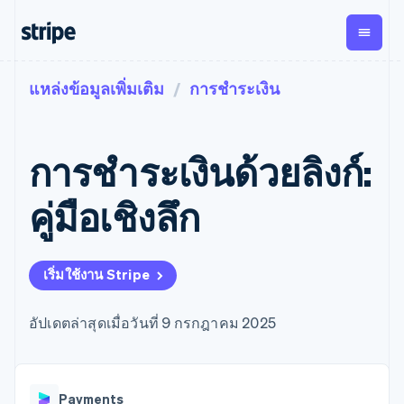
แหล่งข้อมูลเพิ่มเติม
การชำระเงิน
ตามขั้น
เอกสารประกอบ
เรียนรู้
การชำระเงิน
รายรับ
การ
แพลตฟอ
จัดการ
และ
องค์กร
Stripe Docs
บล็อก
เงิน
มาร์เก็ต
Payments
Billing
ธุรกิจสตาร์ทอัพ
ข้อมูลอ้างอิงเกี่ยวกับ API
เรื่องราวจากลูกค้า
การชำระเงินด้วยลิงก์:
การชำระเงิน
รายรับตาม
เพลส
ไลบรารีและ SDK
คู่มือ
ออนไลน์
แบบแผนล่วง
Stripe Apps
Global
Payment links
หน้า
Metronome
Payouts
Conne
คู่มือเชิงลึก
การชำร
ตามกรณีใช้งาน
การชำระเงิน
การเรียกเก็บ
เบิกจ่าย
เงินสำห
การสนับสนุน
แบบไม่ต้อง
เงินตามการ
ให้กับ
แพลตฟอ
คู่มือ
การค้าแบบใช้เอเจนต์
เขียนโค้ด
Checkout
ใช้งาน
การชำระเงิน
บุคคลที่
อีคอมเมิร์ซ
รับการสนับสนุน
UI การชำระ
เริ่มใช้งาน Stripe
ตามรอบบิล
สาม
บริการทางการเงินที่ผสาน
รับการชำระเงินออนไลน์
แพ็กเกจการสนับสนุนที่ได้
การจัดการ
เงินสำเร็จรูป
รวมในตัว
ติดตั้งใช้งานการชำระเงิน
รับการจัดการ
การชำระเงิน
Elements
การทำงานอัตโนมัติด้าน
สำเร็จรูป
บริการเฉพาะทาง
อัปเดตล่าสุดเมื่อวันที่ 9 กรกฎาคม 2025
องค์ประกอบ UI
ตามรอบบิล
Invoicing
การเงิน
สร้างแพลตฟอร์มหรือ
ครั้งเดียวหรือ
ที่ยืดหยุ่น
ธุรกิจทั่วโลก
มาร์เก็ตเพลส
ตามแบบแผน
วิธีการชำระ
การชำระเงินในแอป
จัดการการชำระเงินตาม
เงิน
ล่วงหน้า
Tax
มาร์เก็ตเพลส
รอบบิล
เข้าถึงได้
คิดภาษีการ
บริษัท
Payments
การจัดการเงิน
เสนอการเรียกเก็บเงินตาม