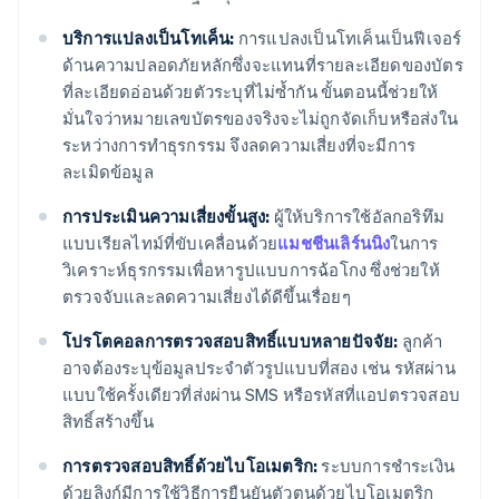
บริการแปลงเป็นโทเค็น:
การแปลงเป็นโทเค็นเป็นฟีเจอร์
ด้านความปลอดภัยหลักซึ่งจะแทนที่รายละเอียดของบัตร
ที่ละเอียดอ่อนด้วยตัวระบุที่ไม่ซ้ำกัน ขั้นตอนนี้ช่วยให้
มั่นใจว่าหมายเลขบัตรของจริงจะไม่ถูกจัดเก็บหรือส่งใน
ระหว่างการทำธุรกรรม จึงลดความเสี่ยงที่จะมีการ
ละเมิดข้อมูล
การประเมินความเสี่ยงขั้นสูง:
ผู้ให้บริการใช้อัลกอริทึม
แบบเรียลไทม์ที่ขับเคลื่อนด้วย
แมชชีนเลิร์นนิง
ในการ
วิเคราะห์ธุรกรรมเพื่อหารูปแบบการฉ้อโกง ซึ่งช่วยให้
ตรวจจับและลดความเสี่ยงได้ดีขึ้นเรื่อยๆ
โปรโตคอลการตรวจสอบสิทธิ์แบบหลายปัจจัย:
ลูกค้า
อาจต้องระบุข้อมูลประจำตัวรูปแบบที่สอง เช่น รหัสผ่าน
แบบใช้ครั้งเดียวที่ส่งผ่าน SMS หรือรหัสที่แอปตรวจสอบ
สิทธิ์สร้างขึ้น
การตรวจสอบสิทธิ์ด้วยไบโอเมตริก:
ระบบการชำระเงิน
ด้วยลิงก์มีการใช้วิธีการยืนยันตัวตนด้วยไบโอเมตริก