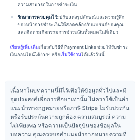
ความสามารถในการชำระเงิน
รักษาการควบคุมไว้:
ปรับแต่งรูปลักษณ์และความรู้สึก
ของหน้าการชำระเงินให้สอดคล้องกับแบรนด์ของคุณ
กรีซ
และติดตามกิจกรรมการชำระเงินทั้งหมดในที่เดียว
English
เขตบริหารพิเศษฮ่องกง ประเทศจีน
English
简体中文
เรียนรู้เพิ่มเติม
เกี่ยวกับวิธีที่ Payment Links ช่วยให้รับชำระ
แคนาดา
เงินออนไลน์ได้ง่ายๆ หรือ
เริ่มใช้งาน
ได้แล้ววันนี้
English
Français
โครเอเชีย
English
Italiano
จีนแผ่นดินใหญ่
简体中文
English
ไซปรัส
เนื้อหาในบทความนี้มีไว้เพื่อให้ข้อมูลทั่วไปและมี
English
จุดประสงค์เพื่อการศึกษาเท่านั้น ไม่ควรใช้เป็นคํา
ญี่ปุ่น
แนะนําทางกฎหมายหรือภาษี Stripe ไม่รับประกัน
日本語
English
เดนมาร์ก
หรือรับประกันความถูกต้อง ความสมบูรณ์ ความ
English
ไม่เพียงพอ หรือความเป็นปัจจุบันของข้อมูลใน
ไทย
บทความ คุณควรขอคําแนะนําจากทนายความที่
ไทย
English
นอร์เวย์