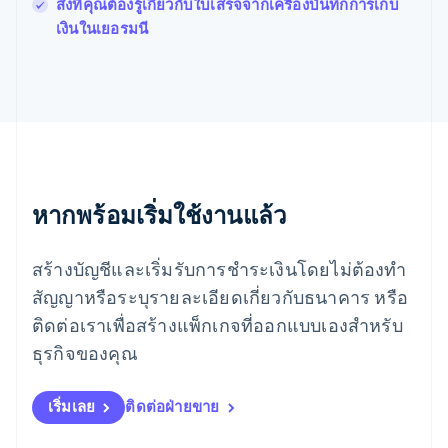
สิ่งที่คุณต้องรู้เกี่ยวกับใบเสร็จจากเครื่องบันทึกการเก็บ
English
简体中文
เงินในเยอรมนี
เม็กซิโก
Español
English
ยิบรอลตาร์
English
เยอรมนี
Deutsch
English
โรมาเนีย
English
ลักเซมเบิร์ก
หากพร้อมเริ่มใช้งานแล้ว
Français
Deutsch
English
ลัตเวีย
สร้างบัญชีและเริ่มรับการชำระเงินโดยไม่ต้องทำ
English
ลิกเตนสไตน์
สัญญาหรือระบุรายละเอียดเกี่ยวกับธนาคาร หรือ
Deutsch
English
ติดต่อเราเพื่อสร้างแพ็กเกจที่ออกแบบเองสำหรับ
ลิทัวเนีย
English
ธุรกิจของคุณ
สเปน
Español
English
สโลวาเกีย
เริ่มเลย
ติดต่อฝ่ายขาย
English
สโลวีเนีย