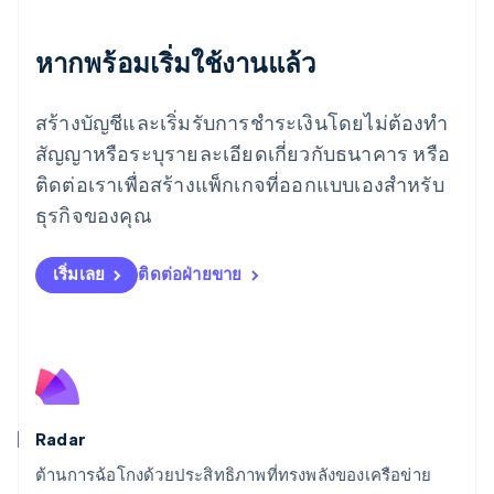
โรมาเนีย
English
ลักเซมเบิร์ก
หากพร้อมเริ่มใช้งานแล้ว
Français
Deutsch
English
ลัตเวีย
สร้างบัญชีและเริ่มรับการชำระเงินโดยไม่ต้องทำ
English
ลิกเตนสไตน์
สัญญาหรือระบุรายละเอียดเกี่ยวกับธนาคาร หรือ
Deutsch
English
ติดต่อเราเพื่อสร้างแพ็กเกจที่ออกแบบเองสำหรับ
ลิทัวเนีย
English
ธุรกิจของคุณ
สเปน
Español
English
สโลวาเกีย
เริ่มเลย
ติดต่อฝ่ายขาย
English
สโลวีเนีย
English
Italiano
สวิตเซอร์แลนด์
Deutsch
Français
Italiano
English
สวีเดน
Svenska
English
Radar
สหรัฐอเมริกา
English
Español
简体中文
ต้านการฉ้อโกงด้วยประสิทธิภาพที่ทรงพลังของเครือข่าย
สหรัฐอาหรับเอมิเรตส์