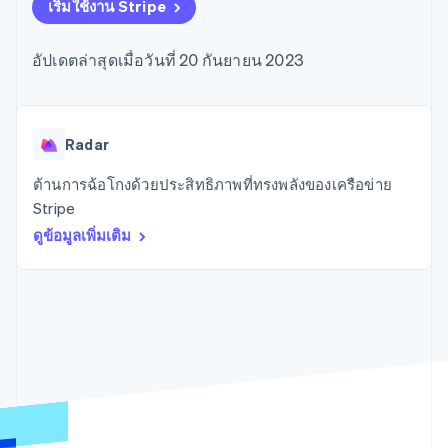
มากกว่า 125
ขายและ VAT
เริ่มใช้งาน Stripe
แพลตฟอร์ม
การใช้งาน
รายการ
Authorization
อัตโนมัติ
Revenue
แผนงานผลิตภัณฑ์
SaaS
ออกบัตรที่มีสเตเบิลคอยน์
Boost
Recognition
การประชุมประจำปีแบบ
รองรับอยู่
อัปเดตล่าสุดเมื่อวันที่ 20 กันยายน 2023
ยกระดับการ
เซสชัน
จัดเตรียมและจัดการ
ระบบ
ยอมรับการ
ตำแหน่งงาน
บริการด้วยเอเจนต์
อัตโนมัติ
ชำระเงิน
Link
ห้องข่าว
ตามอุตสาหกรรม
การชำระเงินที่
สำหรับการ
Stripe
Stripe Press
Sigma
รวดเร็วขึ้น
ทำบัญชี
Radar
รายงานที่
บริษัท AI
แหล่งข้อมูล
ออกแบบเอง
แวดวงครีเอเตอร์
ต้านการฉ้อโกงด้วยประสิทธิภาพที่ทรงพลังของเครือข่าย
Data
เกม
การติดต่อ
Stripe
Pipeline
การบริการ การเดินทาง
การเชื่อมต่อการทำงาน
การซิงค์
และสันทนาการ
แอป
ติดต่อฝ่ายขาย
ดูข้อมูลเพิ่มเติม
ข้อมูล
ประกันภัย
ตัวอย่างโค้ด
สมัครเป็นพาร์ทเนอร์
สื่อและความบันเทิง
บล็อกของนักพัฒนา
องค์กรไม่แสวงผลกำไร
สถานะ API
บริการเฉพาะทาง
ภาครัฐ
เพิ่มเติม
ธุรกิจค้าปลีก
Product roadmap
ดูสิ่งที่กำลังจะมาถึง
Radar
ระบบนิเวศ
การป้องกันการฉ้อโกง
Atlas