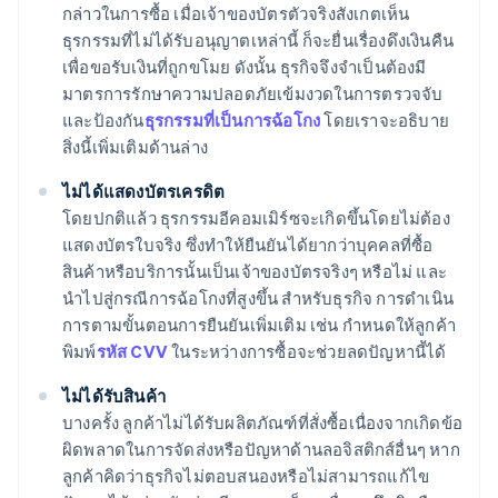
กล่าวในการซื้อ เมื่อเจ้าของบัตรตัวจริงสังเกตเห็น
ธุรกรรมที่ไม่ได้รับอนุญาตเหล่านี้ ก็จะยื่นเรื่องดึงเงินคืน
เพื่อขอรับเงินที่ถูกขโมย ดังนั้น ธุรกิจจึงจําเป็นต้องมี
มาตรการรักษาความปลอดภัยเข้มงวดในการตรวจจับ
และป้องกัน
ธุรกรรมที่เป็นการฉ้อโกง
โดยเราจะอธิบาย
สิ่งนี้เพิ่มเติมด้านล่าง
ไม่ได้แสดงบัตรเครดิต
โดยปกติแล้ว ธุรกรรมอีคอมเมิร์ซจะเกิดขึ้นโดยไม่ต้อง
แสดงบัตรใบจริง ซึ่งทําให้ยืนยันได้ยากว่าบุคคลที่ซื้อ
สินค้าหรือบริการนั้นเป็นเจ้าของบัตรจริงๆ หรือไม่ และ
นําไปสู่กรณีการฉ้อโกงที่สูงขึ้น สําหรับธุรกิจ การดําเนิน
การตามขั้นตอนการยืนยันเพิ่มเติม เช่น กําหนดให้ลูกค้า
พิมพ์
รหัส CVV
ในระหว่างการซื้อจะช่วยลดปัญหานี้ได้
ไม่ได้รับสินค้า
บางครั้ง ลูกค้าไม่ได้รับผลิตภัณฑ์ที่สั่งซื้อเนื่องจากเกิดข้อ
ผิดพลาดในการจัดส่งหรือปัญหาด้านลอจิสติกส์อื่นๆ หาก
ลูกค้าคิดว่าธุรกิจไม่ตอบสนองหรือไม่สามารถแก้ไข