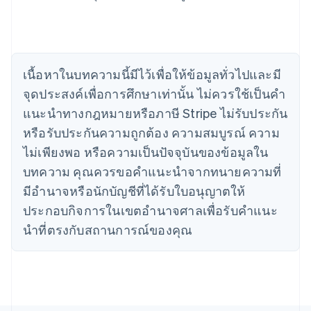
แคนาดา
English
Français
โครเอเชีย
English
Italiano
จีนแผ่นดินใหญ่
เนื้อหาในบทความนี้มีไว้เพื่อให้ข้อมูลทั่วไปและมี
简体中文
English
ไซปรัส
จุดประสงค์เพื่อการศึกษาเท่านั้น ไม่ควรใช้เป็นคํา
English
แนะนําทางกฎหมายหรือภาษี Stripe ไม่รับประกัน
ญี่ปุ่น
หรือรับประกันความถูกต้อง ความสมบูรณ์ ความ
日本語
English
เดนมาร์ก
ไม่เพียงพอ หรือความเป็นปัจจุบันของข้อมูลใน
English
บทความ คุณควรขอคําแนะนําจากทนายความที่
ไทย
ไทย
English
มีอํานาจหรือนักบัญชีที่ได้รับใบอนุญาตให้
นอร์เวย์
ประกอบกิจการในเขตอํานาจศาลเพื่อรับคําแนะ
English
นิวซีแลนด์
นําที่ตรงกับสถานการณ์ของคุณ
English
เนเธอร์แลนด์
Nederlands
English
บราซิล
Português
English