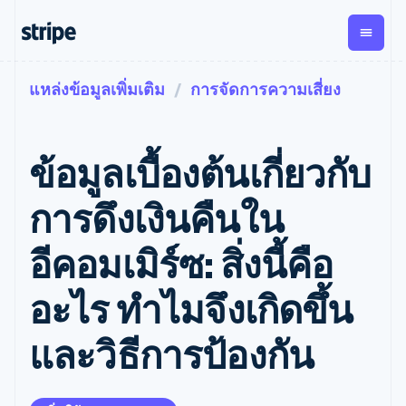
แหล่งข้อมูลเพิ่มเติม
การจัดการความเสี่ยง
ตามขั้น
เอกสารประกอบ
เรียนรู้
การชำระเงิน
รายรับ
การ
แพลตฟอ
จัดการ
และ
องค์กร
Stripe Docs
บล็อก
เงิน
มาร์เก็ต
Payments
Billing
ธุรกิจสตาร์ทอัพ
ข้อมูลอ้างอิงเกี่ยวกับ API
เรื่องราวจากลูกค้า
ข้อมูลเบื้องต้นเกี่ยวกับ
การชำระเงิน
รายรับตาม
เพลส
ไลบรารีและ SDK
คู่มือ
ออนไลน์
แบบแผนล่วง
Stripe Apps
Global
Payment links
หน้า
Metronome
Payouts
Conne
การดึงเงินคืนใน
การชำร
ตามกรณีใช้งาน
การชำระเงิน
การเรียกเก็บ
เบิกจ่าย
เงินสำห
การสนับสนุน
แบบไม่ต้อง
เงินตามการ
ให้กับ
อีคอมเมิร์ซ: สิ่งนี้คือ
แพลตฟอ
คู่มือ
การค้าแบบใช้เอเจนต์
เขียนโค้ด
Checkout
ใช้งาน
การชำระเงิน
บุคคลที่
อีคอมเมิร์ซ
รับการสนับสนุน
UI การชำระ
ตามรอบบิล
สาม
บริการทางการเงินที่ผสาน
รับการชำระเงินออนไลน์
แพ็กเกจการสนับสนุนที่ได้
การจัดการ
อะไร ทําไมจึงเกิดขึ้น
เงินสำเร็จรูป
รวมในตัว
ติดตั้งใช้งานการชำระเงิน
รับการจัดการ
การชำระเงิน
Elements
การทำงานอัตโนมัติด้าน
สำเร็จรูป
บริการเฉพาะทาง
องค์ประกอบ UI
ตามรอบบิล
Invoicing
และวิธีการป้องกัน
การเงิน
สร้างแพลตฟอร์มหรือ
ครั้งเดียวหรือ
ที่ยืดหยุ่น
ธุรกิจทั่วโลก
มาร์เก็ตเพลส
ตามแบบแผน
วิธีการชำระ
การชำระเงินในแอป
จัดการการชำระเงินตาม
เงิน
ล่วงหน้า
Tax
มาร์เก็ตเพลส
รอบบิล
เข้าถึงได้
คิดภาษีการ
บริษัท
การจัดการเงิน
เสนอการเรียกเก็บเงินตาม