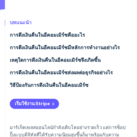
พาร์ทเนอร์
การก่อตั้งบริษัทสตาร์ทอัพ
Stripe App Marketplace
Climate
การขจัดคาร์บอน
บทแนะนำ
การดึงเงินคืนในอีคอมเมิร์ซคืออะไร
การดึงเงินคืนในอีคอมเมิร์ซมีหลักการทํางานอย่างไร
Stripe Sessions 2026
เหตุใดการดึงเงินคืนในอีคอมเมิร์ซจึงเกิดขึ้น
ดูว่า Stripe กำลังสร้างโครงสร้างพื้นฐานระบบเศรษฐกิจสำหรับ
AI อย่างไร
การดึงเงินคืนในอีคอมเมิร์ซส่งผลต่อธุรกิจอย่างไร
รับชมเลย
วิธีป้องกันการดึงเงินคืนในอีคอมเมิร์ซ
เริ่มใช้งาน Stripe
มาร์เก็ตเพลสออนไลน์กำลังเติบโตอย่างรวดเร็ว แต่การช็อป
ปิ้งแบบดิจิทัลที่ได้รับความนิยมสูงขึ้นก็มาพร้อมกับความ