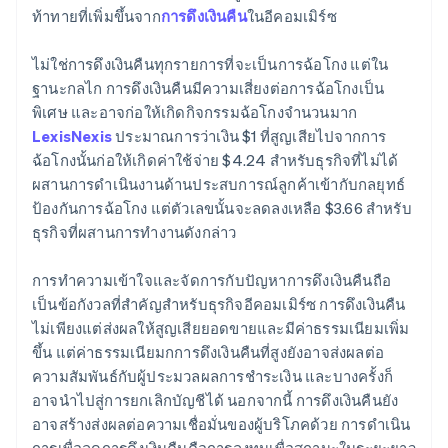
ท้าทายที่เพิ่มขึ้นจาก
การดึงเงินคืน
ในอีคอมเมิร์ซ
ไม่ใช่การดึงเงินคืนทุกรายการที่จะเป็นการฉ้อโกง แต่ใน
ฐานะกลไก การดึงเงินคืนมีความเสี่ยงต่อการฉ้อโกงเป็น
พิเศษ และอาจก่อให้เกิดกิจกรรมฉ้อโกงจำนวนมาก
LexisNexis
ประมาณการว่าเงิน $1 ที่สูญเสียไปจากการ
ฉ้อโกงนั้นก่อให้เกิดค่าใช้จ่าย $4.24 สำหรับธุรกิจที่ไม่ได้
ผสานการดำเนินงานด้านประสบการณ์ลูกค้าเข้ากับกลยุทธ์
ป้องกันการฉ้อโกง แต่ตัวเลขนั้นจะลดลงเหลือ $3.66 สำหรับ
ธุรกิจที่ผสานการทำงานดังกล่าว
การทําความเข้าใจและจัดการกับปัญหาการดึงเงินคืนถือ
เป็นข้อกังวลที่สําคัญสําหรับธุรกิจอีคอมเมิร์ซ การดึงเงินคืน
ไม่เพียงแต่ส่งผลให้สูญเสียยอดขายและมีค่าธรรมเนียมเพิ่ม
ขึ้น แต่ค่าธรรมเนียมกการดึงเงินคืนที่สูงยังอาจส่งผลต่อ
ความสัมพันธ์กับผู้ประมวลผลการชำระเงิน และบางครั้งก็
อาจนำไปสู่การยกเลิกบัญชีได้ นอกจากนี้ การดึงเงินคืนยัง
อาจสร้างส่งผลต่อความเชื่อมั่นของผู้บริโภคด้วย การดําเนิน