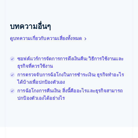
บัลแกเรีย
English
เบลเยียม
Nederlands
Français
Deutsch
English
บทความอื่นๆ
โปรตุเกส
Português
English
ดูบทความเกี่ยวกับความเสี่ยงทั้งหมด
โปแลนด์
English
ฝรั่งเศส
Français
English
ซอฟต์แวร์การจัดการการดึงเงินคืน: วิธีการใช้งานและ
ฟินแลนด์
ธุรกิจที่ควรใช้งาน
English
Svenska
การตรวจจับการฉ้อโกงในการชําระเงิน: ธุรกิจทําอะไร
มอลตา
ได้บ้างเพื่อปกป้องตัวเอง
English
มาเลเซีย
การฉ้อโกงการคืนเงิน: สิ่งนี้คืออะไรและธุรกิจสามารถ
English
简体中文
ปกป้องตัวเองได้อย่างไร
เม็กซิโก
Español
English
ยิบรอลตาร์
English
เยอรมนี
Deutsch
English