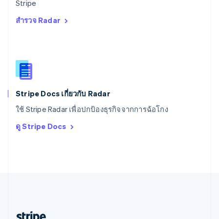
Stripe
English
สำรวจ Radar
สหราชอาณาจักร
English
สาธารณรัฐเช็ก
English
สิงคโปร์
English
简体中文
ออสเตรเลีย
English
Stripe Docs เกี่ยวกับ Radar
ออสเตรีย
ใช้ Stripe Radar เพื่อปกป้องธุรกิจจากการฉ้อโกง
Deutsch
English
อิตาลี
ดู Stripe Docs
Italiano
English
อินเดีย
English
เอสโตเนีย
English
ไอร์แลนด์
English
ฮังการี
English