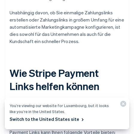
Unabhängig davon, ob Sie einmalige Zahlungslinks
erstellen oder Zahlungslinks in großem Umfang für eine
automatisierte Marketingkampagne konfigurieren, ist
dies sowohl für das Unternehmen als auch für die
Kundschaft ein schneller Prozess.
Wie Stripe Payment
Links helfen können
Stripe Payment Links
ist eine No-Code-Lösung, mit
You’re viewing our website for Luxembourg, but it looks
der Sie sichere Zahlungsseiten schnell online erstellen
like you’re in the United States.
und freigeben können.
Switch to the United States site
Payment Links kann Ihnen folgende Vorteile bieten: