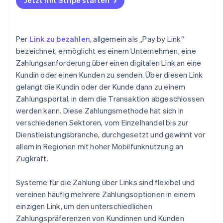
Jetzt mit Stripe starten
Kundentreue und -bindung
Vorliebe für digitale Zahlungen
Per
Link zu bezahlen
, allgemein als „Pay by Link“
bezeichnet, ermöglicht es einem Unternehmen, eine
Zahlungsanforderung über einen digitalen Link an eine
Kundin oder einen Kunden zu senden. Über diesen Link
gelangt die Kundin oder der Kunde dann zu einem
Zahlungsportal, in dem die Transaktion abgeschlossen
werden kann. Diese Zahlungsmethode hat sich in
verschiedenen Sektoren, vom Einzelhandel bis zur
Dienstleistungsbranche, durchgesetzt und gewinnt vor
allem in Regionen mit hoher Mobilfunknutzung an
Zugkraft.
Systeme für die Zahlung über Links sind flexibel und
vereinen häufig mehrere Zahlungsoptionen in einem
einzigen Link, um den unterschiedlichen
Zahlungspräferenzen von Kundinnen und Kunden