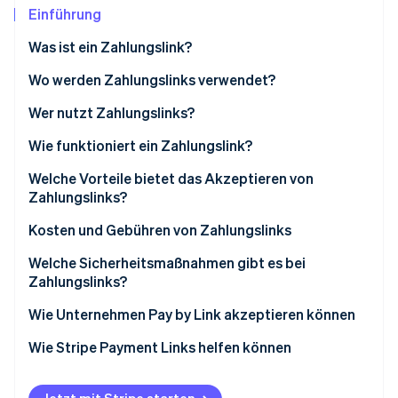
Betrugsprävention
Ecosystem
Einführung
Atlas
Was ist ein Zahlungslink?
Start-up-Gründung
Partner
Stripe App-Marktplatz
Climate
Wo werden Zahlungslinks verwendet?
CO₂-Entnahme
Wer nutzt Zahlungslinks?
Identity
Online-Identitätsprüfung
Wie funktioniert ein Zahlungslink?
Welche Vorteile bietet das Akzeptieren von
Zahlungslinks?
Kundenstamm erweitern
Kosten und Gebühren von Zahlungslinks
Stripe-Sessions 2026
Erfahren Sie, wie Stripe Lösungen für die Wirts
Transaktionsgeschwindigkeit
Welche Sicherheitsmaßnahmen gibt es bei
Jetzt ansehen
Zahlungslinks?
Bessere Sicherheit
Wie Unternehmen Pay by Link akzeptieren können
Erkenntnisse über die Kundschaft
Wie Stripe Payment Links helfen können
Flexibilität bei der Akzeptanz von Zahlungen
Betriebseffizienz