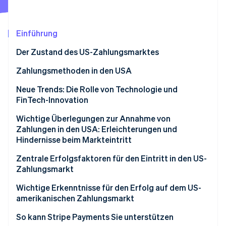
Betrugsprävention
Ecosystem
Atlas
Start-up-Gründung
Partner
Einführung
Stripe App-Marktplatz
Climate
Der Zustand des US-Zahlungsmarktes
CO₂-Entnahme
Identity
Regulatorisches Umfeld
Zahlungsmethoden in den USA
Online-Identitätsprüfung
Aktuelle Trends bei der Zahlungsnutzung
Neue Trends: Die Rolle von Technologie und
FinTech-Innovation
Beliebte B2C-Zahlungsmethoden in den USA
Wichtige Überlegungen zur Annahme von
Beliebte B2B-Zahlungsmethoden in den USA
Zahlungen in den USA: Erleichterungen und
Stripe-Sessions 2026
Hindernisse beim Markteintritt
Erfahren Sie, wie Stripe Lösungen für die Wirts
Jetzt ansehen
Umsatzsteuern und Steuerkonformität
Zentrale Erfolgsfaktoren für den Eintritt in den US-
Zahlungsmarkt
Rückbuchungen und Streitfallbeilegung
Wichtige Erkenntnisse für den Erfolg auf dem US-
Internationale Zahlungen annehmen
amerikanischen Zahlungsmarkt
Zahlungssicherheit und Datenschutz
Implementieren Sie strenge Sicherheitsmaßnahmen
So kann Stripe Payments Sie unterstützen