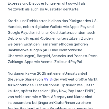
Express und Discover fungieren oft sowohl als
Netzwerk als auch als Aussteller der Karte.
Kredit- und Debitkarten bleiben das Rückgrat des US-
Handels, neben digitalen Wallets wie Apple Pay und
Google Pay, die nicht nur Kreditkarten, sondern auch
Debit- und Prepaid-Optionen unterstützen. Zu den
weiteren wichtigen Transfermethoden gehören
Banküberweisungen (ACH und elektronische
Überweisungen), Bargeld, Schecks und Peer-to-Peer-
Zahlungs-Apps wie Venmo, Zelle und PayPal.
Nordamerika war 2025 mit einem Umsatzanteil
(Revenue Share) von
47 %
der weltweit größte Markt
für kontaktlose Transaktionen. Optionen wie „Jetzt
kaufen, später bezahlen“ (Buy Now, Pay Later, BNPL)
von Anbietern wie Affirm, Afterpay und Klarna sind
insbesondere bei jüngeren Käufer/innen zu einem
festen Bestandteil beim Bezahlvorgang geworden,