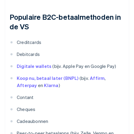
Populaire B2C-betaalmethoden in
de VS
Creditcards
Debitcards
Digitale wallets
(bijv. Apple Pay en Google Pay)
Koop nu, betaal later (BNPL)
(bijv.
Affirm
,
Afterpay
en
Klarna
)
Contant
Cheques
Cadeaubonnen
Peer-to-peer betaalapps (bijv. Zelle, Venmo en