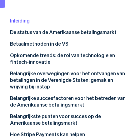
Oprichting van een start-up
Climate
Ecosysteem
Inleiding
CO₂-verwijdering
Partners
Identity
De status van de Amerikaanse betalingsmarkt
Stripe App Marketplace
Online identiteitsverificatie
Regelgevingsklimaat
Betaalmethoden in de VS
Huidige trends in het gebruik van betalingen
Opkomende trends: de rol van technologie en
fintech-innovatie
Populaire B2C-betaalmethoden in de VS
Stripe Sessions 2026
Belangrijke overwegingen voor het ontvangen van
Populaire B2B-betaalmethoden in de VS
Ontdek hoe Stripe de economische infrastructuu
betalingen in de Verenigde Staten: gemak en
Nu bekijken
wrijving bij instap
Omzetbelasting en fiscale compliance
Belangrijke succesfactoren voor het betreden van
de Amerikaanse betalingsmarkt
Chargebacks en geschillenbeslechting
Belangrijkste punten voor succes op de
Internationale betalingen accepteren
Amerikaanse betalingsmarkt
Betalingsbeveiliging en gegevensprivacy
Implementeer krachtige beveiligingsmaatregelen
Hoe Stripe Payments kan helpen