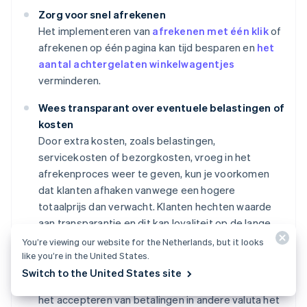
Zorg voor snel afrekenen
Het implementeren van
afrekenen met één klik
of
afrekenen op één pagina kan tijd besparen en
het
aantal achtergelaten winkelwagentjes
verminderen.
Wees transparant over eventuele belastingen of
kosten
Door extra kosten, zoals belastingen,
servicekosten of bezorgkosten, vroeg in het
afrekenproces weer te geven, kun je voorkomen
dat klanten afhaken vanwege een hogere
totaalprijs dan verwacht. Klanten hechten waarde
aan transparantie en dit kan loyaliteit op de lange
termijn opbouwen.
You’re viewing our website for the Netherlands, but it looks
like you’re in the United States.
Bied ondersteuning voor meerdere valuta's
Switch to the United States site
Voor toeristen en andere internationale klanten kan
het accepteren van betalingen in andere valuta het