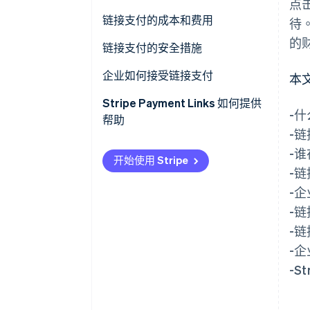
点
扩大客户范围
链接支付的成本和费用
待
的
交易速度
链接支付的安全措施
增强的安全性
企业如何接受链接支付
本
获取客户洞察
Stripe Payment Links 如何提供
-
帮助
接受支付的灵活性
-
-
运营效率
开始使用 Stripe
-
客户忠诚度和参与度
-
-
客户对数字支付的偏好
-
-
-S