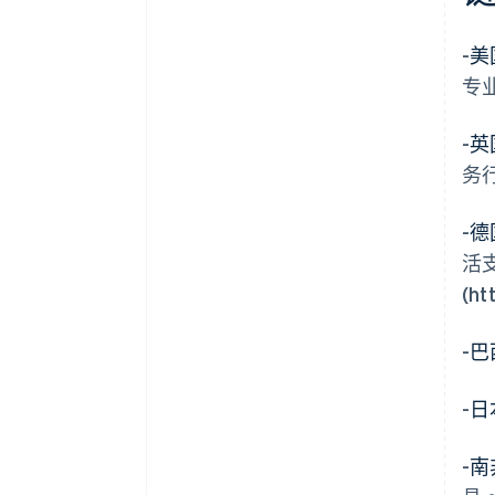
-
美
专
-
英
务
-
德
活
(ht
-
巴
-
日
-
南