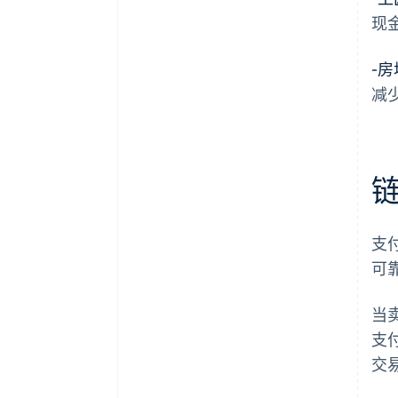
现
-
房
减
支
可
当
支
交