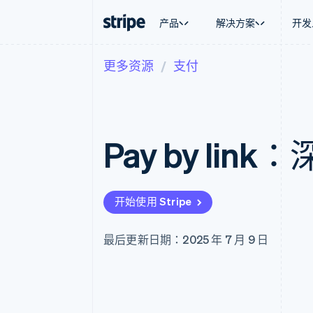
产品
解决方案
开发
更多资源
支付
按企业阶段
文档
学习
按应用场
支持
支付
营收
大型企业
Stripe 文档
博客
智能体
获取支
Payments
Billing
初创企业
API 参考文档
客户案例
加密货
管理支
在线支付
经常性收入
库与 SDK
指南
电子商
专业服
Managed Payments
Metronome
Stripe Apps
Pay by lin
嵌入式
备案商家解决方案
按用量计费
财务自
Payment links
Subscriptions
全球化
无代码支付
订阅管理
应用内
Checkout
Invoicing
交易市
预构建支付界面
一次性或定期账单
开始使用 Stripe
资金管
Elements
Tax
平台
灵活的 UI 组件
销售税和增值税自动
SaaS
支付方式
Revenue Recogniti
最后更新日期：2025 年 7 月 9 日
Access to 125+
会计自动化
Authorization Boost
Stripe Sigma
支付成功率优化
自定义报告
Link
Data Pipeline
加速结账
数据同步