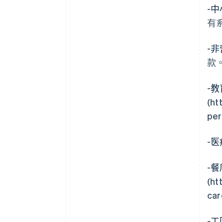
-
中
有
-
非
款
-
教
(ht
pe
-
医
-
餐
(ht
car
-
工