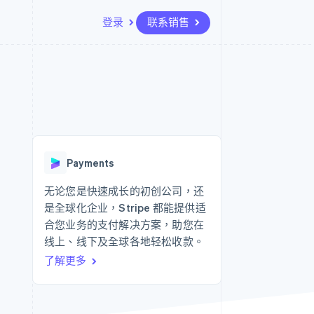
登录
联系销售
资源
生态系统
联系
场
更多
应用程序集成
合作伙伴
联系销售
Product roadmap
代码示例
Stripe App Marketplace
成为合作伙伴
了解未来规划
开发者博客
API 状态
Radar
欺诈防范
Payments
Atlas
初创企业注册
无论您是快速成长的初创公司，还
是全球化企业，Stripe 都能提供适
Climate
碳移除
合您业务的支付解决方案，助您在
线上、线下及全球各地轻松收款。
了解更多