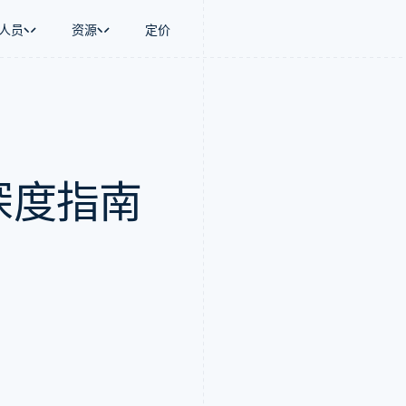
人员
资源
定价
景
指南
按行业
公司
资金管理
平台和交易市
商务
持
接受线上付款
AI 企业
产品路线图
Global Payouts
Connect
币
持方案
实施预建结账流程
创作者经济
Sessions 年度大会
向第三方打款
平台支付
务
务
构建平台或交易市场
游戏
招聘
Crypto
k：深度指南
金融
管理订阅
酒店、旅游与休闲
新闻编辑室
钱包、稳定币发行和发卡基础设
动化
提供按用量计费
保险
Stripe Press
施
企业
发行稳定币支持的支付卡
媒体与娱乐
支付
使用代理预配和管理服务
非营利组织
场
专业服务
理
公共部门
零售
化
on