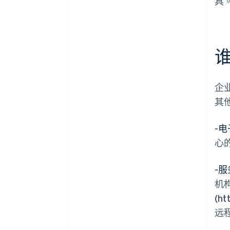
具
企
其
-
电
心
-
服
机
(ht
远