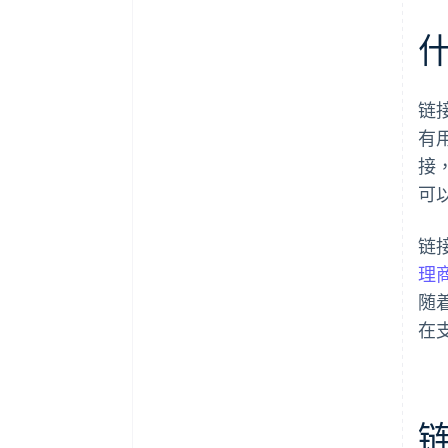
链
有
接
可
链
理
随
在