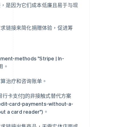
接，是因为它们成本低廉且易于与现
请求链接来简化捐赠体验，促进筹
ment-methods "Stripe | In-
有用。
结算治疗和咨询账单。
银行卡支付]的非接触式替代方案
edit-card-payments-without-a-
out a card reader")。
请求链接出售商品，无需实体店面或