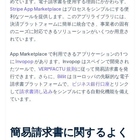
めています。電子請求書を使用する理由にかかわらず、
Stripe App Marketplace
はプロセスをシンプルにする便
利なツールを提供します。このアプリライブラリには、
決済プラットフォームに簡単に統合でき、事業者の固有
のニーズに対応できるソリューションがいくつか用意さ
れています。
App Marketplace で利用できるアプリケーションの 1 つ
に
Invopop
があります。Invopop はスペインで開発され
たツールで、
VERI*FACTU 規則
に従って簡易請求書を発
行できます。さらに、
Billit
はヨーロッパの先駆的な電子
請求書プラットフォームで、
ビジネス銀行口座
とリンク
して
請求書消し込み
をシンプルにする自動化機能を備え
ています。
簡易請求書に関するよく