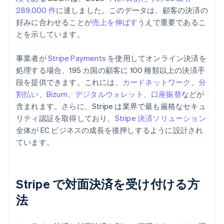
289,000 件
に達しました。このデータは、顧客の決済の
好みに合わせることが
売上を伸ばす
うえで重要であるこ
とを示しています。
事業者が
Stripe Payments
を使用してオンライン決済を
処理する場合、195 カ国の顧客に 100 種類以上の決済手
段を提供できます。これには、
カードネットワーク
、
分
割払い
、
Bizum
、
デジタルウォレット
、
口座振替
などが
含まれます。さらに、Stripe は業界で最も厳格なセキュ
リティ認証を取得しており、
Stripe 決済ソリューション
全体が EC ビジネスの成長を後押しするように設計され
ています。
Stripe で対面決済を受け付ける方
法