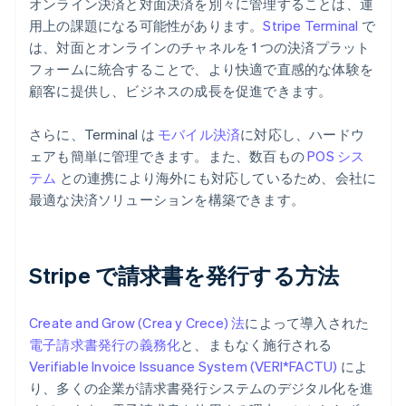
オンライン決済と対面決済を別々に管理することは、運
用上の課題になる可能性があります。
Stripe Terminal
で
は、対面とオンラインのチャネルを 1 つの決済プラット
フォームに統合することで、より快適で直感的な体験を
顧客に提供し、ビジネスの成長を促進できます。
さらに、Terminal は
モバイル決済
に対応し、ハードウ
ェアも簡単に管理できます。また、数百もの
POS シス
テム
との連携により海外にも対応しているため、会社に
最適な決済ソリューションを構築できます。
Stripe で請求書を発行する方法
Create and Grow (Crea y Crece) 法
によって導入された
電子請求書発行の義務化
と、まもなく施行される
Verifiable Invoice Issuance System (VERI*FACTU)
によ
り、多くの企業が請求書発行システムのデジタル化を進