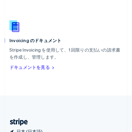
マレーシア
English
简体中文
メキシコ
Español
English
ラトビア
English
Invoicing のドキュメント
リトアニア
English
Stripe Invoicing を使用して、1 回限りの支払いの請求書
リヒテンシュタイン
を作成し、管理します。
Deutsch
English
ルーマニア
ドキュメントを見る
English
ルクセンブルグ
Français
Deutsch
English
中国香港特別行政区
English
简体中文
中国本土
简体中文
English
日本
日本語
English
日本 (日本語)