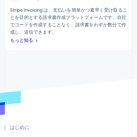
Recognition
ポーネント
SaaS
従量課金請求を提供
決済手段
製品ロードマップ
Stripe Invoicing は、支払いを簡単かつ素早く受け取るこ
ステーブルコイン担保型
会計管理の
125 以上の決
Sessions 年次カンファ
のカードを発行
とを目的とする請求書作成プラットフォームです。自社
自動化
済手段を利用
レンス
エージェントによるサー
Stripe
でコードを作成することなく、請求書をわずか数分で作
可能
Terminal
採用情報
ビスのプロビジョニング
Sigma
業種別
対面支払い
ニュースルーム
成し、送信できます。
と管理
カスタムレ
Authorization
Stripe Press
もっと知る
ポート
Boost
AI 企業
Data
決済成功率の
クリエイターエコノミ―
Pipeline
最適化
ゲーム
リソース
データの同
Link
ホスピタリティ、旅行、
お問い合わせ
期
スピーディー
レジャー
な決済
保険
アプリへの導入
営業にお問い合わせ
メディアおよびエンター
コードサンプル
パートナーになる
テインメント
開発者のブログ
非営利団体
API ステータス
プロフェッショナルサー
その他
ビス
Product roadmap
パブリックセクター
今後の予定を確認
小売業
Radar
不正防止
はじめに
エコシステム
Atlas
スタートアップの企業設立