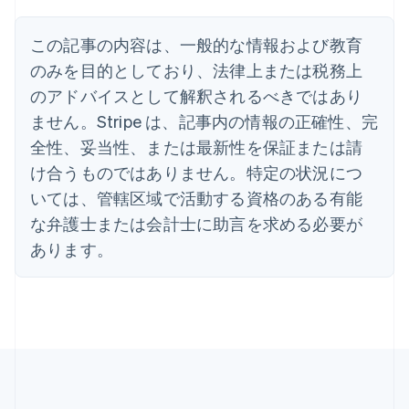
イギリス
English
この記事の内容は、一般的な情報および教育
イタリア
のみを目的としており、法律上または税務上
Italiano
English
インド
のアドバイスとして解釈されるべきではあり
English
ません。Stripe は、記事内の情報の正確性、完
エストニア
全性、妥当性、または最新性を保証または請
English
オーストラリア
け合うものではありません。特定の状況につ
English
いては、管轄区域で活動する資格のある有能
オーストリア
Deutsch
English
な弁護士または会計士に助言を求める必要が
オランダ
あります。
Nederlands
English
カナダ
English
Français
キプロス
English
ギリシア
English
クロアチア
English
Italiano