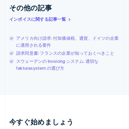
ジブラルタル
その他の記事
English
シンガポール
インボイスに関する記事一覧
English
简体中文
スイス
Deutsch
Français
Italiano
English
アメリカ向け請求: 付加価値税、通貨、ドイツの企業
スウェーデン
に適用される要件
Svenska
English
スペイン
請求同意書: フランスの企業が知っておくべきこと
Español
English
スウェーデンの Invoicing システム: 適切な
スロバキア
fakturasystem の選び方
English
スロベニア
English
Italiano
タイ
ไทย
English
チェコ共和国
English
デンマーク
English
今すぐ始めましょう
ドイツ
Deutsch
English