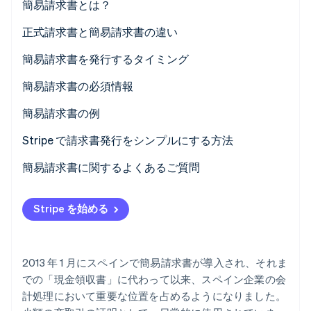
簡易請求書とは？
パートナー
Climate
Stripe App Marketplace
正式請求書と簡易請求書の違い
カーボンリムーバル
Identity
簡易請求書を発行するタイミング
オンライン本人確認
簡易請求書の必須情報
簡易請求書の例
Stripe で請求書発行をシンプルにする方法
Stripe Sessions 2026
Stripe が AI の経済インフラをどのように構築しているかを
Stripe でオンライン決済を受け付ける方法
簡易請求書に関するよくあるご質問
ご覧ください。
こちらをご覧ください
Stripe で対面決済を受け付ける方法
Stripe を始める
Stripe で請求書を発行する方法
2013 年 1 月にスペインで簡易請求書が導入され、それま
での「現金領収書」に代わって以来、スペイン企業の会
計処理において重要な位置を占めるようになりました。