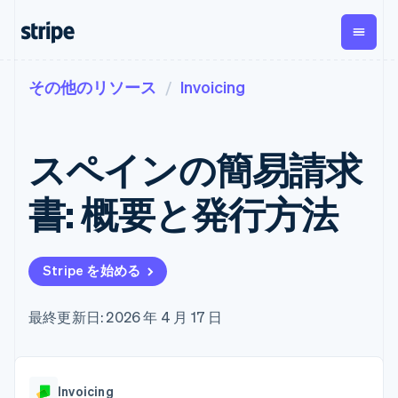
その他のリソース
Invoicing
企業規模別
ドキュメント
学ぶ
支払い
収益
資金管
プラッ
理
フォー
大企業向け
Stripe のドキュメント
ブログ
とマー
Payments
Billing
スタートアップ向け
API リファレンス
導入事例
スペインの簡易請求
オンライン決
経常収益
ットプ
Global
ライブラリと SDK
ガイド
済
Metronome
Payouts
イス
Stripe Apps
Managed
書: 概要と発行方法
従量課金
Payments
第三者
Connec
ユースケース別
マーチャント
サブスクリ
への入
サポート
プション
オブレコード
金
プラッ
ガイド
エージェンティックコマ
サブスクリ
ソリューショ
Payment links
フォー
ース
サポートに問い合わせる
プションの
Stripe を始める
ン
決済の
E コマース / ECサイト
オンライン決済を受け付
管理サポートプラン
コーディング
管理
Invoicing
築
埋込型金融
け
プロフェッショナルサー
1 回限りまた
不要の決済ペ
請求・財務関連
構築済みの決済を実装
ビス
最終更新日: 2026 年 4 月 17 日
は継続
ージ
Checkout
グローバルビジネス
プラットフォームまたは
構築済み決済
Tax
アプリ内決済
マーケットプレイスを構
消費税と
UI
マーケットプレイス
築する
VAT の自動
Elements
資金管理
サブスクリプションを管
柔軟な UI コン
計算
Revenue
会社
Invoicing
プラットフォーム
理