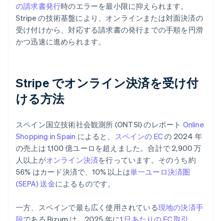
の請求書発行
時のエラーを最小限に抑えられます。
Stripe の技術基盤により、オンラインまたは対面決済の
受け付けから、対応する請求書の発行までの手順を円滑
かつ迅速に進められます。
Stripe でオンライン決済を受け付
ける方法
スペイン国立技術社会観測所 (ONTSI) のレポート
Online
Shopping in Spain
によると、
スペインの EC
の 2024 年
の売上は 1,100 億ユーロを超えました。合計で 2,900 万
人以上が
オンライン決済
を行っています。そのうち約
56% はカード決済で、10% 以上は
単一ユーロ決済圏
(SEPA) 送金
によるものです。
一方、スペインで最も広く使用されている
現地の決済手
段
である Bizum は、2025 年に
1 日あたりの EC 取引