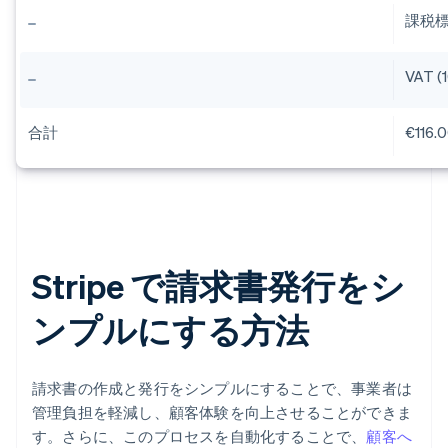
課税
VAT (
合計
€116.
Stripe で請求書発行をシ
ンプルにする方法
請求書の作成と発行をシンプルにすることで、事業者は
管理負担を軽減し、顧客体験を向上させることができま
す。さらに、このプロセスを自動化することで、
顧客へ