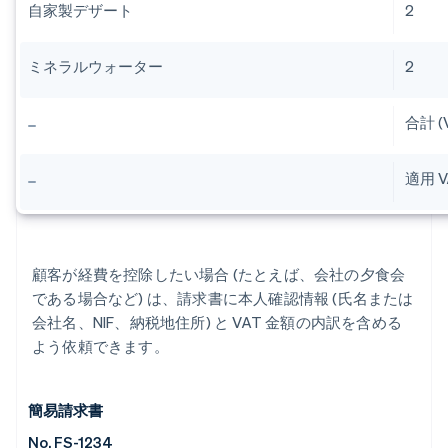
自家製デザート
2
ミネラルウォーター
2
合計 (
適用 VA
顧客が経費を控除したい場合 (たとえば、会社の夕食会
である場合など) は、請求書に本人確認情報 (氏名または
会社名、NIF、納税地住所) と VAT 金額の内訳を含める
よう依頼できます。
簡易請求書
No. FS-1234