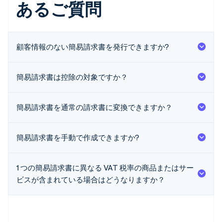
あるご質問
顧客情報のない簡易請求書を発行できますか?
簡易請求書は控除の対象ですか？
簡易請求書を通常の請求書に変換できますか？
簡易請求書を手動で作成できますか?
1 つの簡易請求書に異なる VAT 税率の商品またはサー
アイルランド
ビスが含まれている場合はどうなりますか？
English
アメリカ
English
Español
简体中文
アラブ首長国連邦
English