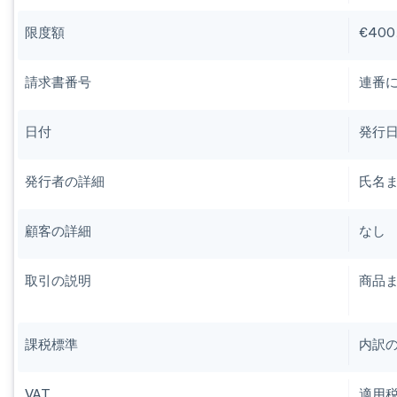
限度額
€40
請求書番号
連番
日付
発行
発行者の詳細
氏名ま
顧客の詳細
なし
取引の説明
商品
課税標準
内訳
VAT
適用