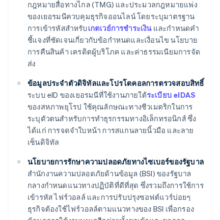
กฎหมายสื่อทางไกล (TMG) และประมวลกฎหมายแพ่ง
ของเยอรมนีควบคุมธุรกิจออนไลน์ โดยระบุมาตรฐาน
การเข้ารหัสสำหรับ
เกตเวย์การชำระเงิน
และกำหนดคำ
ชี้แจงที่ชัดเจนเกี่ยวกับข้อกำหนดและเงื่อนไข นโยบาย
การคืนสินค้า เครดิตผู้บริโภค และค่าธรรมเนียมการจัด
ส่ง
ข้อมูลประจำตัวดิจิทัลและโปรโตคอลการตรวจสอบสิทธิ์
ระบบ eID ของเยอรมนีที่ใช้งานภายใต้
ระเบียบ eIDAS
ของสหภาพยุโรป ใช้คุณลักษณะทางชีวเมตริกในการ
ระบุตัวตนสำหรับการทำธุรกรรมทางอิเล็กทรอนิกส์ ซึ่ง
ได้แก่ การจดจำใบหน้า การสแกนลายนิ้วมือ และลาย
เซ็นดิจิทัล
นโยบายการรักษาความปลอดภัยทางไซเบอร์ของรัฐบาล
สำนักงานความปลอดภัยด้านข้อมูล (BSI) ของรัฐบาล
กลางกำหนดแนวทางปฏิบัติที่ดีที่สุด ซึ่งรวมถึงการใช้การ
เข้ารหัส ไฟร์วอลล์ และการปรับปรุงซอฟต์แวร์บ่อยๆ
ธุรกิจต้องใช้ไฟร์วอลล์ตามแนวทางของ BSI เพื่อกรอง