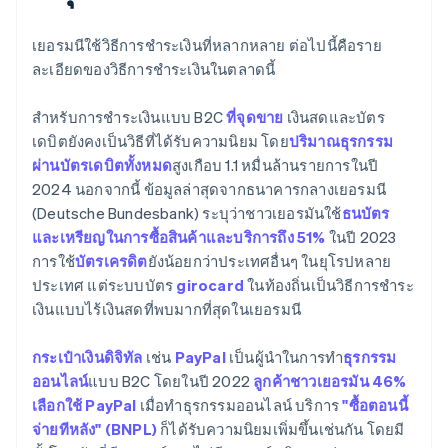
เยอรมนีใช้วิธีการชำระเงินที่หลากหลาย ต่อไปนี้คือราย
ละเอียดของวิธีการชำระเงินในตลาดนี้
สำหรับการชำระเงินแบบ B2C
ที่จุดขาย
เงินสดและบัตร
เดบิตยังคงเป็นวิธีที่ได้รับความนิยม โดย
ปริมาณธุรกรรม
ผ่านบัตรเดบิตทั้งหมด
สูงเกือบ 1.1 หมื่นล้านรายการในปี
2024 นอกจากนี้ ข้อมูลล่าสุดจากธนาคารกลางเยอรมนี
(Deutsche Bundesbank) ระบุว่าชาวเยอรมันใช้
ธนบัตร
และเหรียญในการซื้อสินค้าและบริการถึง 51%
ในปี 2023
การใช้
บัตรเครดิต
ยังน้อยกว่าประเทศอื่นๆ ในยุโรปหลาย
ประเทศ แต่ระบบบัตร
girocard
ในท้องถิ่นเป็นวิธีการชำระ
เงินแบบไร้เงินสดที่พบมากที่สุดในเยอรมนี
กระเป๋าเงินดิจิทัล
เช่น
PayPal
เป็นผู้นำในการทำ
ธุรกรรม
ออนไลน์
แบบ B2C โดยในปี 2022
ลูกค้าชาวเยอรมัน 46%
เลือกใช้ PayPal
เมื่อทำธุรกรรมออนไลน์ บริการ
"ซื้อตอนนี้
จ่ายทีหลัง" (BNPL)
ก็ได้รับความนิยมเพิ่มขึ้นเช่นกัน โดยมี