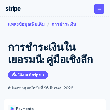
แหล่งข้อมูลเพิ่มเติม
การชำระเงิน
ตามขั้น
เอกสารประกอบ
เรียนรู้
การชำระเงิน
รายรับ
การ
แพลตฟอ
จัดการ
และ
องค์กร
Stripe Docs
บล็อก
เงิน
มาร์เก็ต
Payments
Billing
ธุรกิจสตาร์ทอัพ
ข้อมูลอ้างอิงเกี่ยวกับ API
เรื่องราวจากลูกค้า
การชําระเงินใน
การชำระเงิน
รายรับตาม
เพลส
ไลบรารีและ SDK
คู่มือ
ออนไลน์
แบบแผนล่วง
Stripe Apps
Global
Payment links
หน้า
Metronome
Payouts
Conne
เยอรมนี: คู่มือเชิงลึก
การชำร
ตามกรณีใช้งาน
การชำระเงิน
การเรียกเก็บ
เบิกจ่าย
เงินสำห
การสนับสนุน
แบบไม่ต้อง
เงินตามการ
ให้กับ
แพลตฟอ
คู่มือ
การค้าแบบใช้เอเจนต์
เขียนโค้ด
Checkout
ใช้งาน
การชำระเงิน
บุคคลที่
อีคอมเมิร์ซ
รับการสนับสนุน
UI การชำระ
เริ่มใช้งาน Stripe
ตามรอบบิล
สาม
บริการทางการเงินที่ผสาน
รับการชำระเงินออนไลน์
แพ็กเกจการสนับสนุนที่ได้
การจัดการ
เงินสำเร็จรูป
รวมในตัว
ติดตั้งใช้งานการชำระเงิน
รับการจัดการ
การชำระเงิน
Elements
การทำงานอัตโนมัติด้าน
สำเร็จรูป
บริการเฉพาะทาง
อัปเดตล่าสุดเมื่อวันที่ 26 มีนาคม 2026
องค์ประกอบ UI
ตามรอบบิล
Invoicing
การเงิน
สร้างแพลตฟอร์มหรือ
ครั้งเดียวหรือ
ที่ยืดหยุ่น
ธุรกิจทั่วโลก
มาร์เก็ตเพลส
ตามแบบแผน
วิธีการชำระ
การชำระเงินในแอป
จัดการการชำระเงินตาม
เงิน
ล่วงหน้า
Tax
มาร์เก็ตเพลส
รอบบิล
เข้าถึงได้
คิดภาษีการ
บริษัท
Payments
การจัดการเงิน
เสนอการเรียกเก็บเงินตาม