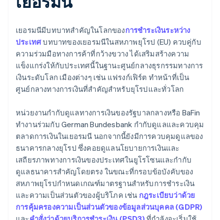
เยอรมนี
เยอรมนีมีบทบาทสำคัญในโลกของ
การชำระเงินระหว่าง
ประเทศ
บทบาทของเยอรมนีในสหภาพยุโรป (EU) ควบคู่กับ
ความร่วมมือทางการค้าที่กว้างขวาง ได้เสริมสร้างความ
แข็งแกร่งให้กับประเทศนี้ในฐานะศูนย์กลางธุรกรรมทางการ
เงินระดับโลก เมืองต่างๆ เช่น แฟรงก์เฟิร์ต ทำหน้าที่เป็น
ศูนย์กลางทางการเงินที่สำคัญสำหรับยุโรปและทั่วโลก
หน่วยงานกำกับดูแลทางการเงินของรัฐบาลกลางหรือ BaFin
ทำงานร่วมกับ German Bundesbank กำกับดูแลและควบคุม
ตลาดการเงินในเยอรมนี นอกจากนี้ยังมีการควบคุมดูแลของ
ธนาคารกลางยุโรป ซึ่งคอยดูแลนโยบายการเงินและ
เสถียรภาพทางการเงินของประเทศในยูโรโซนและกำกับ
ดูแลธนาคารสำคัญโดยตรง ในขณะที่กรอบข้อบังคับของ
สหภาพยุโรปกำหนดเกณฑ์มาตรฐานสำหรับการชำระเงิน
และความเป็นส่วนตัวของผู้บริโภค เช่น
กฎระเบียบว่าด้วย
การคุ้มครองความเป็นส่วนตัวของข้อมูลส่วนบุคคล (GDPR)
และ
คำสั่งว่าด้วยบริการชำระเงิน (PSD3)
ที่กำลังจะเริ่มใช้