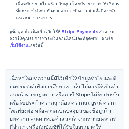
เพื่อขยับขยายไปพร้อมกับคุณ โดยมีระยะเวลาให้บริการ
ที่แทบจะไม่หยุดทำงานเลย และมีความน่าเชื่อถือระดับ
กรีซ
แนวหน้าของวงการ
English
เขตบริหารพิเศษฮ่องกง ประเทศจีน
English
简体中文
ดูข้อมูลเพิ่มเติมเกี่ยวกับวิธีที่
Stripe Payments
สามารถ
แคนาดา
ช่วยให้คุณรับการชำระเงินออนไลน์และที่จุดขายได้ หรือ
English
Français
เริ่มใช้งาน
เลยวันนี้
โครเอเชีย
English
Italiano
จีนแผ่นดินใหญ่
简体中文
English
ไซปรัส
English
เนื้อหาในบทความนี้มีไว้เพื่อให้ข้อมูลทั่วไปและมี
ญี่ปุ่น
จุดประสงค์เพื่อการศึกษาเท่านั้น ไม่ควรใช้เป็นคํา
日本語
English
เดนมาร์ก
แนะนําทางกฎหมายหรือภาษี Stripe ไม่รับประกัน
English
หรือรับประกันความถูกต้อง ความสมบูรณ์ ความ
ไทย
ไม่เพียงพอ หรือความเป็นปัจจุบันของข้อมูลใน
ไทย
English
นอร์เวย์
บทความ คุณควรขอคําแนะนําจากทนายความที่
English
มีอํานาจหรือนักบัญชีที่ได้รับใบอนุญาตให้
นิวซีแลนด์