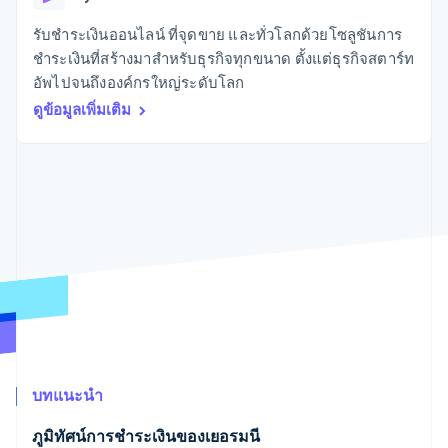
มากกว่า 125
ขายและ VAT
แพลตฟอร์ม
การใช้งาน
รายการ
Authorization
อัตโนมัติ
Revenue
แผนงานผลิตภัณฑ์
SaaS
ออกบัตรที่มีสเตเบิลคอยน์
รับชำระเงินออนไลน์ ที่จุดขาย และทั่วโลกด้วยโซลูชันการ
Boost
Recognition
การประชุมประจำปีแบบ
รองรับอยู่
ชำระเงินที่สร้างมาสำหรับธุรกิจทุกขนาด ตั้งแต่ธุรกิจสตาร์ท
ยกระดับการ
เซสชัน
จัดเตรียมและจัดการ
ระบบ
ยอมรับการ
อัพไปจนถึงองค์กรใหญ่ระดับโลก
ตำแหน่งงาน
บริการด้วยเอเจนต์
อัตโนมัติ
ชำระเงิน
Link
ห้องข่าว
ดูข้อมูลเพิ่มเติม
ตามอุตสาหกรรม
การชำระเงินที่
สำหรับการ
Stripe
Stripe Press
Sigma
รวดเร็วขึ้น
ทำบัญชี
รายงานที่
บริษัท AI
แหล่งข้อมูล
ออกแบบเอง
แวดวงครีเอเตอร์
Data
เกม
การติดต่อ
Pipeline
การบริการ การเดินทาง
การเชื่อมต่อการทำงาน
การซิงค์
และสันทนาการ
แอป
ติดต่อฝ่ายขาย
ข้อมูล
ประกันภัย
ตัวอย่างโค้ด
สมัครเป็นพาร์ทเนอร์
สื่อและความบันเทิง
บล็อกของนักพัฒนา
องค์กรไม่แสวงผลกำไร
สถานะ API
บริการเฉพาะทาง
ภาครัฐ
เพิ่มเติม
ธุรกิจค้าปลีก
Product roadmap
ดูสิ่งที่กำลังจะมาถึง
บทแนะนำ
Radar
ระบบนิเวศ
การป้องกันการฉ้อโกง
ภูมิทัศน์การชำระเงินของเยอรมนี
Atlas