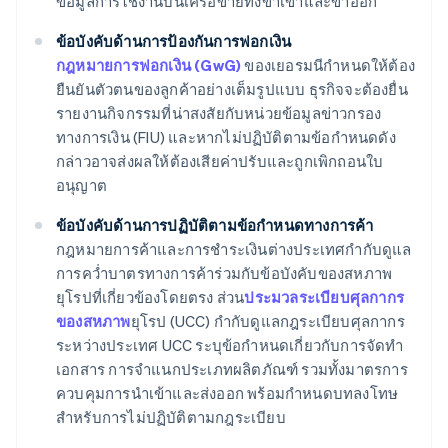
ข้อมูลการใช้งานบนเครือข่ายทั้งขาเข้าและขาออก
ข้อบังคับด้านการป้องกันการฟอกเงิน
กฎหมายการฟอกเงิน (GwG)
ของเยอรมนีกำหนดให้ต้อง
ยืนยันตัวตนของลูกค้าอย่างเต็มรูปแบบ ธุรกิจจะต้องยื่น
รายงานกิจกรรมที่น่าสงสัยกับหน่วยข้อมูลข่าวกรอง
ทางการเงิน (FIU) และหากไม่ปฏิบัติตามข้อกำหนดดัง
กล่าวอาจส่งผลให้ต้องเสียค่าปรับและถูกเพิกถอนใบ
อนุญาต
ข้อบังคับด้านการปฏิบัติตามข้อกำหนดทางการค้า
กฎหมายการค้าและการชำระเงินต่างประเทศกำกับดูแล
การคว่ำบาตรทางการค้าร่วมกับข้อบังคับของสหภาพ
ยุโรปที่เกี่ยวข้องโดยตรง ส่วน
ประมวลระเบียบศุลกากร
ของสหภาพ
ยุโรป (UCC) กำกับดูแลกฎระเบียบศุลกากร
ระหว่างประเทศ UCC ระบุข้อกำหนดเกี่ยวกับการจัดทำ
เอกสาร การจำแนกประเภทผลิตภัณฑ์ รวมทั้งมาตรการ
ควบคุมการนำเข้าและส่งออก พร้อมกำหนดบทลงโทษ
สำหรับการไม่ปฏิบัติตามกฎระเบียบ