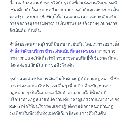
นี้อาจสร้างความท้าทายให้กับธุรกิจที่ดำเนินงานในเยอรมนี
เช่นเดียวกับในประเทศอื่นๆ หน่วยงานกำกับดูแลทางการเงิน
ของรัฐบาลกลาง (BaFin) ได้กำหนดแนวทางเฉพาะเกี่ยวกับ
การจัดการธุรกรรมทางการเงินสำหรับธุรกิจต่างๆ อย่างการ
ดึงเงินคืน เป็นต้น
คำสั่งของสหภาพยุโรปก็มีบทบาทเช่นกัน โดยเฉพาะอย่างยิ่ง
คำสั่งว่าด้วยบริการชำระเงินฉบับที่สอง (PSD2)
หากธุรกิจ
สามารถแสดงให้เห็นว่ามีการตรวจสอบสิทธิ์ที่เข้มงวด มักจะ
ส่งผลต่อผลลัพธ์ในการขอดึงเงินคืน
ธุรกิจและสถาบันการเงินจำเป็นต้องปฏิบัติตามกฎเหล่านี้ ซึ่ง
อาจเข้มงวดกว่าในประเทศอื่นๆ เพื่อหลีกเลี่ยงปัญหาทาง
กฎหมาย ธุรกิจในเยอรมนีมักทำงานอย่างใกล้ชิดกับที่
ปรึกษาทางกฎหมายที่มีความเชี่ยวชาญเกี่ยวกับแนวทางของ
BaFin เพื่อให้มั่นใจว่าตนเองปฏิบัติตามข้อกำหนดด้านกฎ
ระเบียบในท้องถิ่นทั้งหมดที่เกี่ยวข้องกับการดึงเงินคืน