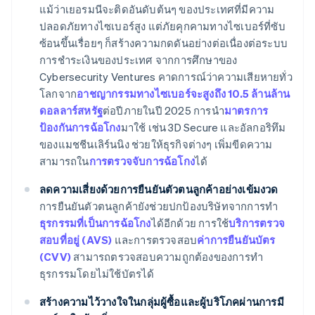
แม้ว่าเยอรมนีจะติดอันดับต้นๆ ของประเทศที่มีความ
ปลอดภัยทางไซเบอร์สูง แต่ภัยคุกคามทางไซเบอร์ที่ซับ
ซ้อนขึ้นเรื่อยๆ ก็สร้างความกดดันอย่างต่อเนื่องต่อระบบ
การชำระเงินของประเทศ จากการศึกษาของ
Cybersecurity Ventures คาดการณ์ว่าความเสียหายทั่ว
โลกจาก
อาชญากรรมทางไซเบอร์จะสูงถึง 10.5 ล้านล้าน
ดอลลาร์สหรัฐ
ต่อปีภายในปี 2025 การนำ
มาตรการ
ป้องกันการฉ้อโกง
มาใช้ เช่น 3D Secure และอัลกอริทึม
ของแมชชีนเลิร์นนิง ช่วยให้ธุรกิจต่างๆ เพิ่มขีดความ
สามารถใน
การตรวจจับการฉ้อโกง
ได้
ลดความเสี่ยงด้วยการยืนยันตัวตนลูกค้าอย่างเข้มงวด
การยืนยันตัวตนลูกค้ายังช่วยปกป้องบริษัทจากการทำ
ธุรกรรมที่เป็นการฉ้อโกง
ได้อีกด้วย การใช้
บริการตรวจ
สอบที่อยู่ (AVS)
และการตรวจสอบ
ค่าการยืนยันบัตร
(CVV)
สามารถตรวจสอบความถูกต้องของการทำ
ธุรกรรมโดยไม่ใช้บัตรได้
สร้างความไว้วางใจในกลุ่มผู้ซื้อและผู้บริโภคผ่านการมี