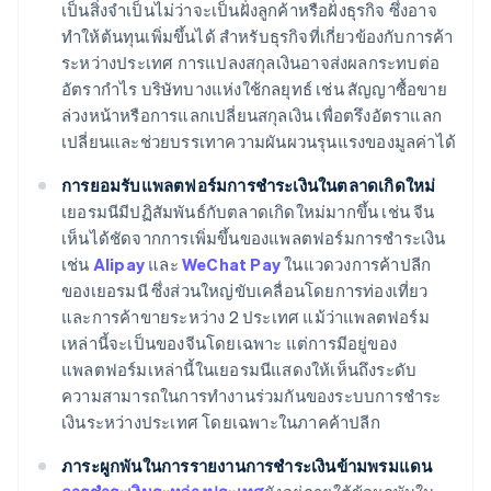
เป็นสิ่งจำเป็นไม่ว่าจะเป็นฝั่งลูกค้าหรือฝั่งธุรกิจ ซึ่งอาจ
ทำให้ต้นทุนเพิ่มขึ้นได้ สำหรับธุรกิจที่เกี่ยวข้องกับการค้า
ระหว่างประเทศ การแปลงสกุลเงินอาจส่งผลกระทบต่อ
อัตรากำไร บริษัทบางแห่งใช้กลยุทธ์ เช่น สัญญาซื้อขาย
ล่วงหน้าหรือการแลกเปลี่ยนสกุลเงิน เพื่อตรึงอัตราแลก
เปลี่ยนและช่วยบรรเทาความผันผวนรุนแรงของมูลค่าได้
การยอมรับแพลตฟอร์มการชำระเงินในตลาดเกิดใหม่
เยอรมนีมีปฏิสัมพันธ์กับตลาดเกิดใหม่มากขึ้น เช่น จีน
เห็นได้ชัดจากการเพิ่มขึ้นของแพลตฟอร์มการชำระเงิน
เช่น
Alipay
และ
WeChat Pay
ในแวดวงการค้าปลีก
ของเยอรมนี ซึ่งส่วนใหญ่ขับเคลื่อนโดยการท่องเที่ยว
และการค้าขายระหว่าง 2 ประเทศ แม้ว่าแพลตฟอร์ม
เหล่านี้จะเป็นของจีนโดยเฉพาะ แต่การมีอยู่ของ
แพลตฟอร์มเหล่านี้ในเยอรมนีแสดงให้เห็นถึงระดับ
ความสามารถในการทำงานร่วมกันของระบบการชำระ
เงินระหว่างประเทศ โดยเฉพาะในภาคค้าปลีก
ภาระผูกพันในการรายงานการชำระเงินข้ามพรมแดน