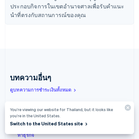
ประกอบกิจการในเขตอํานาจศาลเพื่อรับคําแนะ
English
เนเธอร์แลนด์
นําที่ตรงกับสถานการณ์ของคุณ
Nederlands
English
บราซิล
Português
English
บัลแกเรีย
English
เบลเยียม
Nederlands
Français
Deutsch
English
โปรตุเกส
Português
English
บทความอื่นๆ
โปแลนด์
English
ฝรั่งเศส
ดูบทความการชำระเงินทั้งหมด
Français
English
ฟินแลนด์
English
Svenska
You’re viewing our website for Thailand, but it looks like
การชําระเงินในฝรั่งเศส: คู่มือเชิงลึก
มอลตา
you’re in the United States.
การชําระเงินในญี่ปุ่น: คู่มือเชิงลึก
English
Switch to the United States site
มาเลเซีย
ข้อมูลเบื้องต้นเกี่ยวกับไมโครเพย์เมนต์: คู่มือเพื่อการเริ่ม
English
简体中文
ทําธุรกิจ
เม็กซิโก