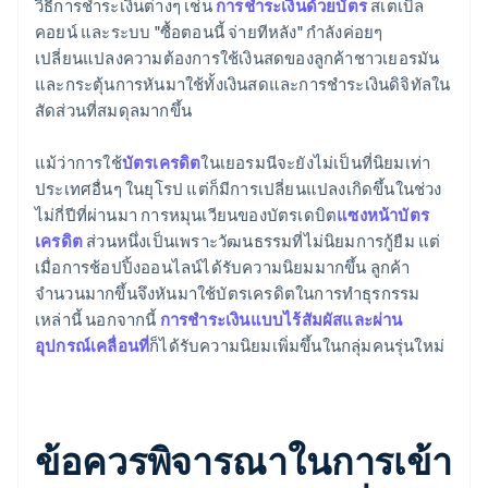
วิธีการชำระเงินต่างๆ เช่น
การชำระเงินด้วยบัตร
สเตเบิล
คอยน์ และระบบ "ซื้อตอนนี้ จ่ายทีหลัง" กำลังค่อยๆ
เปลี่ยนแปลงความต้องการใช้เงินสดของลูกค้าชาวเยอรมัน
และกระตุ้นการหันมาใช้ทั้งเงินสดและการชำระเงินดิจิทัลใน
สัดส่วนที่สมดุลมากขึ้น
แม้ว่าการใช้
บัตรเครดิต
ในเยอรมนีจะยังไม่เป็นที่นิยมเท่า
ประเทศอื่นๆ ในยุโรป แต่ก็มีการเปลี่ยนแปลงเกิดขึ้นในช่วง
ไม่กี่ปีที่ผ่านมา การหมุนเวียนของบัตรเดบิต
แซงหน้าบัตร
เครดิต
ส่วนหนึ่งเป็นเพราะวัฒนธรรมที่ไม่นิยมการกู้ยืม แต่
เมื่อการช้อปปิ้งออนไลน์ได้รับความนิยมมากขึ้น ลูกค้า
จำนวนมากขึ้นจึงหันมาใช้บัตรเครดิตในการทำธุรกรรม
เหล่านี้ นอกจากนี้
การชำระเงินแบบไร้สัมผัสและผ่าน
อุปกรณ์เคลื่อนที่
ก็ได้รับความนิยมเพิ่มขึ้นในกลุ่มคนรุ่นใหม่
ข้อควรพิจารณาในการเข้า