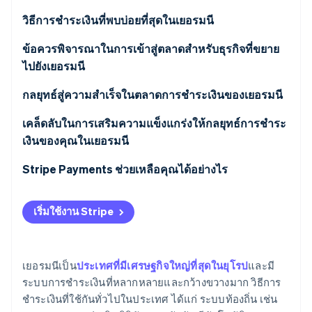
พาร์ทเนอร์
การก่อตั้งบริษัทสตาร์ทอัพ
Stripe App Marketplace
วิธีการชำระเงินที่พบบ่อยที่สุดในเยอรมนี
Climate
การขจัดคาร์บอน
วิธีการชำระเงินแบบ B2C ที่ได้รับความนิยมในเยอรมนี
ข้อควรพิจารณาในการเข้าสู่ตลาดสำหรับธุรกิจที่ขยาย
ไปยังเยอรมนี
วิธีการชำระเงินแบบ B2B ที่ได้รับความนิยมในเยอรมนี
ภาษี
กลยุทธ์สู่ความสำเร็จในตลาดการชำระเงินของเยอรมนี
แนวโน้มการชำระเงินแบบใหม่ๆ
การดึงเงินคืนและการโต้แย้งการชำระเงิน
เคล็ดลับในการเสริมความแข็งแกร่งให้กลยุทธ์การชำระ
Stripe Sessions 2026
ดูว่า Stripe กำลังสร้างโครงสร้างพื้นฐานระบบเศรษฐกิจสำหรับ
เงินของคุณในเยอรมนี
การรับชำระเงินจากต่างประเทศ
AI อย่างไร
รับชมเลย
เสนอวิธีการชำระเงินที่หลากหลาย
Stripe Payments ช่วยเหลือคุณได้อย่างไร
ข้อกำหนดด้านการรักษาความปลอดภัย ความเป็นส่วน
ตัว และกฎระเบียบ
ยกระดับมาตรการรักษาความปลอดภัย
เริ่มใช้งาน Stripe
สร้างความเชื่อมั่นให้ผู้บริโภค
เยอรมนีเป็น
ประเทศที่มีเศรษฐกิจใหญ่ที่สุดในยุโรป
และมี
ระบบการชำระเงินที่หลากหลายและกว้างขวางมาก วิธีการ
ชำระเงินที่ใช้กันทั่วไปในประเทศ ได้แก่ ระบบท้องถิ่น เช่น