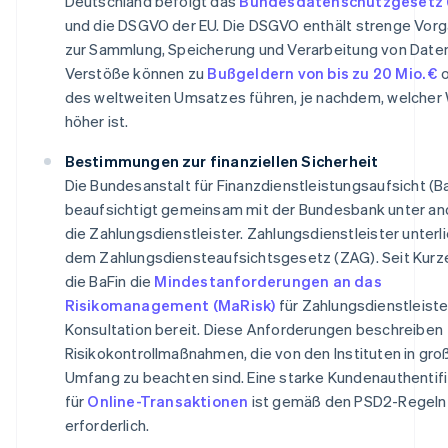
Deutschland befolgt das
Bundesdatenschutzgesetz 
und die DSGVO der EU. Die DSGVO enthält strenge Vor
zur Sammlung, Speicherung und Verarbeitung von Daten
Verstöße können zu
Bußgeldern von bis zu 20 Mio. €
des weltweiten Umsatzes führen, je nachdem, welcher
höher ist.
Bestimmungen zur finanziellen Sicherheit
Die Bundesanstalt für Finanzdienstleistungsaufsicht (B
beaufsichtigt gemeinsam mit der Bundesbank unter a
die Zahlungsdienstleister. Zahlungsdienstleister unterl
dem Zahlungsdiensteaufsichtsgesetz (ZAG). Seit Kurze
die BaFin die
Mindestanforderungen an das
Risikomanagement (MaRisk)
für Zahlungsdienstleiste
Konsultation bereit. Diese Anforderungen beschreiben
Risikokontrollmaßnahmen, die von den Instituten in gr
Umfang zu beachten sind. Eine starke Kundenauthentifi
für
Online-Transaktionen
ist gemäß den PSD2-Regeln
erforderlich.