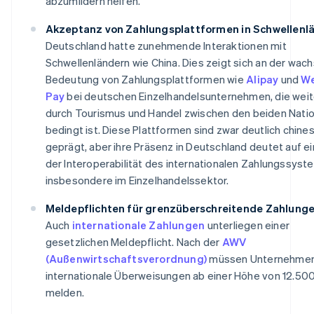
abzumildern helfen.
Akzeptanz von Zahlungsplattformen in Schwellenl
Deutschland hatte zunehmende Interaktionen mit
Schwellenländern wie China. Dies zeigt sich an der wa
Bedeutung von Zahlungsplattformen wie
Alipay
und
W
Pay
bei deutschen Einzelhandelsunternehmen, die wei
durch Tourismus und Handel zwischen den beiden Nati
bedingt ist. Diese Plattformen sind zwar deutlich chine
geprägt, aber ihre Präsenz in Deutschland deutet auf e
der Interoperabilität des internationalen Zahlungssyste
insbesondere im Einzelhandelssektor.
Meldepflichten für grenzüberschreitende Zahlung
Auch
internationale Zahlungen
unterliegen einer
gesetzlichen Meldepflicht. Nach der
AWV
(Außenwirtschaftsverordnung)
müssen Unternehme
internationale Überweisungen ab einer Höhe von 12.50
melden.