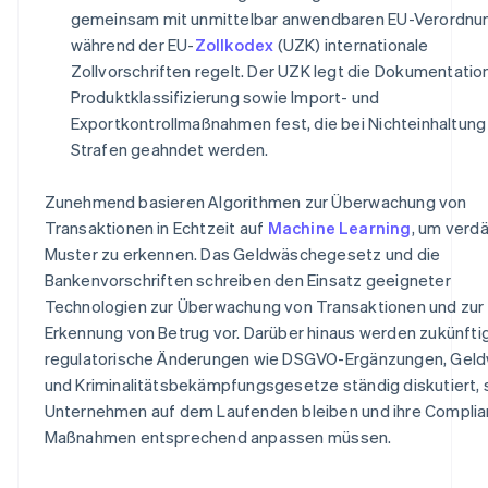
gemeinsam mit unmittelbar anwendbaren EU-Verordnu
während der EU-
Zollkodex
(UZK) internationale
Zollvorschriften regelt. Der UZK legt die Dokumentation
Produktklassifizierung sowie Import- und
Exportkontrollmaßnahmen fest, die bei Nichteinhaltung
Strafen geahndet werden.
Zunehmend basieren Algorithmen zur Überwachung von
Transaktionen in Echtzeit auf
Machine Learning
, um verd
Muster zu erkennen. Das Geldwäschegesetz und die
Bankenvorschriften schreiben den Einsatz geeigneter
Technologien zur Überwachung von Transaktionen und zur
Erkennung von Betrug vor. Darüber hinaus werden zukünfti
regulatorische Änderungen wie DSGVO-Ergänzungen, Gel
und Kriminalitätsbekämpfungsgesetze ständig diskutiert,
Unternehmen auf dem Laufenden bleiben und ihre Compli
Maßnahmen entsprechend anpassen müssen.