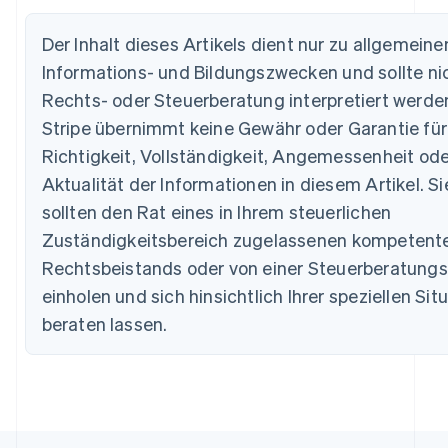
English
Belgien
Der Inhalt dieses Artikels dient nur zu allgemeine
Nederlands
Français
Deutsch
English
Brasilien
Informations- und Bildungszwecken und sollte nic
Português
English
Rechts- oder Steuerberatung interpretiert werde
Bulgarien
English
Stripe übernimmt keine Gewähr oder Garantie für
Dänemark
Richtigkeit, Vollständigkeit, Angemessenheit ode
English
Deutschland
Aktualität der Informationen in diesem Artikel. Si
Deutsch
English
sollten den Rat eines in Ihrem steuerlichen
Estland
Zuständigkeitsbereich zugelassenen kompetent
English
Festlandchina
Rechtsbeistands oder von einer Steuerberatungs
简体中文
English
einholen und sich hinsichtlich Ihrer speziellen Sit
Finnland
beraten lassen.
English
Svenska
Frankreich
Français
English
Gibraltar
English
Griechenland
English