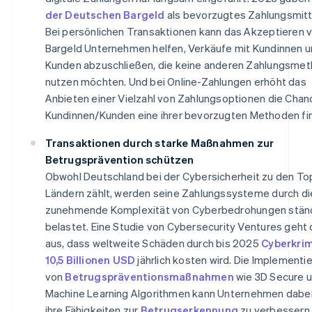
der Deutschen Bargeld
als bevorzugtes Zahlungsmitte
Bei persönlichen Transaktionen kann das Akzeptieren 
Bargeld Unternehmen helfen, Verkäufe mit Kundinnen 
Kunden abzuschließen, die keine anderen Zahlungsme
nutzen möchten. Und bei Online-Zahlungen erhöht das
Anbieten einer Vielzahl von Zahlungsoptionen die Chan
Kundinnen/Kunden eine ihrer bevorzugten Methoden fi
Transaktionen durch starke Maßnahmen zur
Betrugsprävention schützen
Obwohl Deutschland bei der Cybersicherheit zu den To
Ländern zählt, werden seine Zahlungssysteme durch di
zunehmende Komplexität von Cyberbedrohungen stän
belastet. Eine Studie von Cybersecurity Ventures geht
aus, dass weltweite Schäden durch bis 2025
Cyberkrim
10,5 Billionen USD
jährlich kosten wird. Die Implementi
von
Betrugspräventionsmaßnahmen
wie 3D Secure 
Machine Learning Algorithmen kann Unternehmen dabei
ihre Fähigkeiten zur
Betrugserkennung
zu verbessern.