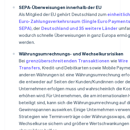
SEPA-Überweisungen innerhalb der EU
Als Mitglied der EU gehört Deutschland zum
einheitlic
Euro-Zahlungsverkehrsraum (Single Euro Payments
SEPA)
, der
Deutschland und 35 weitere Länder
umfas
wodurch schnelle Überweisungen in ganz Europa ermög
werden.
Währungsumrechnungs- und Wechselkursrisiken
Bei
grenzüberschreitenden Transaktionen
wie
Wire
Transfers
, Kredit-und Debitkarten sowie Mobile Payme
anderen Währungen ist eine Währungsumrechnung erfor
die entweder auf Seiten der Kunden/Kundinnen oder de
Unternehmen erfolgen muss und wahrscheinlich die Ko
erhöhen wird. Für Unternehmen, die am internationalen 
beteiligt sind, kann sich die Währungsumrechnung auf d
Gewinnspannen auswirken. Einige Unternehmen verwe
Strategien wie Terminverträge oder Währungsswaps, d
Wechselkurse sichern und größere Wertschwankungen