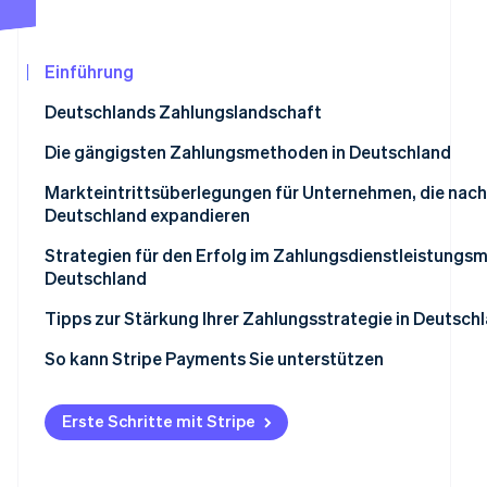
Betrugsprävention
Ecosystem
Atlas
Start-up-Gründung
Partner
Einführung
Stripe App-Marktplatz
Climate
Deutschlands Zahlungslandschaft
CO₂-Entnahme
Identity
Die gängigsten Zahlungsmethoden in Deutschland
Online-Identitätsprüfung
Beliebte B2C-Zahlungsmethoden in Deutschland
Markteintrittsüberlegungen für Unternehmen, die nach
Deutschland expandieren
Beliebte B2B-Zahlungsmethoden in Deutschland
Steuern
Strategien für den Erfolg im Zahlungsdienstleistungsm
Neue Trends bei Zahlungen
Deutschland
Stripe-Sessions 2026
Rückbuchungen und Zahlungsanfechtungen
Erfahren Sie, wie Stripe Lösungen für die Wir
Tipps zur Stärkung Ihrer Zahlungsstrategie in Deutsch
Jetzt ansehen
Internationale Zahlungen annehmen
Diversifizieren Sie Ihre Zahlungsoptionen
So kann Stripe Payments Sie unterstützen
Sicherheits-, Datenschutz- und aufsichtsrechtliche
Anforderungen
Sicherheitsmaßnahmen verstärken
Erste Schritte mit Stripe
Vertrauen der Verbraucher/innen aufbauen