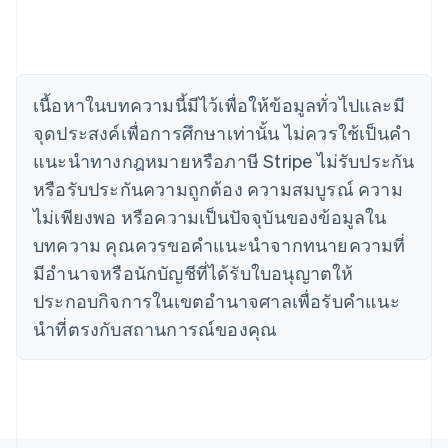
English
Italiano
จีนแผ่นดินใหญ่
简体中文
English
ไซปรัส
English
เนื้อหาในบทความนี้มีไว้เพื่อให้ข้อมูลทั่วไปและมี
ญี่ปุ่น
จุดประสงค์เพื่อการศึกษาเท่านั้น ไม่ควรใช้เป็นคํา
日本語
English
เดนมาร์ก
แนะนําทางกฎหมายหรือภาษี Stripe ไม่รับประกัน
English
หรือรับประกันความถูกต้อง ความสมบูรณ์ ความ
ไทย
ไม่เพียงพอ หรือความเป็นปัจจุบันของข้อมูลใน
ไทย
English
นอร์เวย์
บทความ คุณควรขอคําแนะนําจากทนายความที่
English
มีอํานาจหรือนักบัญชีที่ได้รับใบอนุญาตให้
นิวซีแลนด์
ประกอบกิจการในเขตอํานาจศาลเพื่อรับคําแนะ
English
เนเธอร์แลนด์
นําที่ตรงกับสถานการณ์ของคุณ
Nederlands
English
บราซิล
Português
English
บัลแกเรีย
English
เบลเยียม