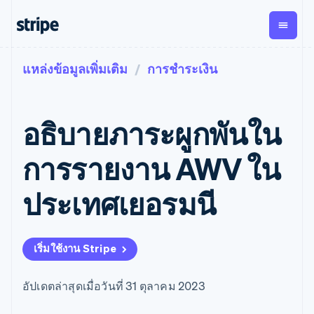
แหล่งข้อมูลเพิ่มเติม
การชำระเงิน
ตามขั้น
เอกสารประกอบ
เรียนรู้
การชำระเงิน
รายรับ
การ
แพลตฟอ
จัดการ
และ
องค์กร
Stripe Docs
บล็อก
เงิน
มาร์เก็ต
Payments
Billing
ธุรกิจสตาร์ทอัพ
ข้อมูลอ้างอิงเกี่ยวกับ API
เรื่องราวจากลูกค้า
อธิบายภาระผูกพันใน
การชำระเงิน
รายรับตาม
เพลส
ไลบรารีและ SDK
คู่มือ
ออนไลน์
แบบแผนล่วง
Stripe Apps
Global
Payment links
หน้า
Metronome
Payouts
Conne
การรายงาน AWV ใน
การชำร
ตามกรณีใช้งาน
การชำระเงิน
การเรียกเก็บ
เบิกจ่าย
เงินสำห
การสนับสนุน
แบบไม่ต้อง
เงินตามการ
ให้กับ
ประเทศเยอรมนี
แพลตฟอ
คู่มือ
การค้าแบบใช้เอเจนต์
เขียนโค้ด
Checkout
ใช้งาน
การชำระเงิน
บุคคลที่
อีคอมเมิร์ซ
รับการสนับสนุน
UI การชำระ
ตามรอบบิล
สาม
บริการทางการเงินที่ผสาน
รับการชำระเงินออนไลน์
แพ็กเกจการสนับสนุนที่ได้
การจัดการ
เงินสำเร็จรูป
รวมในตัว
ติดตั้งใช้งานการชำระเงิน
รับการจัดการ
การชำระเงิน
Elements
เริ่มใช้งาน Stripe
การทำงานอัตโนมัติด้าน
สำเร็จรูป
บริการเฉพาะทาง
องค์ประกอบ UI
ตามรอบบิล
Invoicing
การเงิน
สร้างแพลตฟอร์มหรือ
ครั้งเดียวหรือ
ที่ยืดหยุ่น
ธุรกิจทั่วโลก
มาร์เก็ตเพลส
ตามแบบแผน
วิธีการชำระ
อัปเดตล่าสุดเมื่อวันที่ 31 ตุลาคม 2023
การชำระเงินในแอป
จัดการการชำระเงินตาม
เงิน
ล่วงหน้า
Tax
มาร์เก็ตเพลส
รอบบิล
เข้าถึงได้
คิดภาษีการ
บริษัท
การจัดการเงิน
เสนอการเรียกเก็บเงินตาม