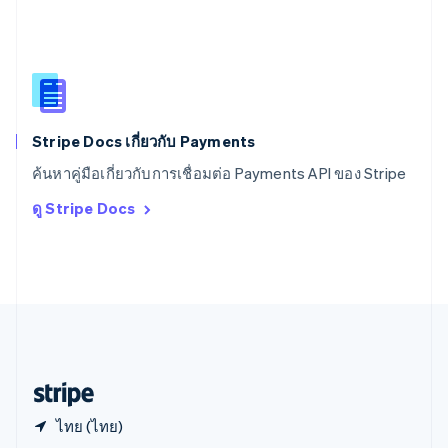
English
สาธารณรัฐเช็ก
English
สิงคโปร์
English
简体中文
ออสเตรเลีย
English
Stripe Docs เกี่ยวกับ Payments
ออสเตรีย
ค้นหาคู่มือเกี่ยวกับการเชื่อมต่อ Payments API ของ Stripe
Deutsch
English
อิตาลี
ดู Stripe Docs
Italiano
English
อินเดีย
English
เอสโตเนีย
English
ไอร์แลนด์
English
ฮังการี
English
ไทย (ไทย)