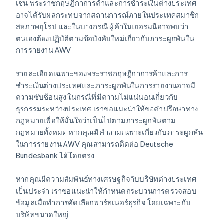
เช่น พระราชกฤษฎีกาการค้าและการชำระเงินต่างประเทศ
อาจได้รับผลกระทบจากสถานการณ์ภายในประเทศสมาชิก
สหภาพยุโรป และในบางกรณี ผู้ค้าในเยอรมนีอาจพบว่า
ตนเองต้องปฏิบัติตามข้อบังคับใหม่เกี่ยวกับภาระผูกพันใน
การรายงาน AWV
รายละเอียดเฉพาะของพระราชกฤษฎีกาการค้าและการ
ชำระเงินต่างประเทศและภาระผูกพันในการรายงานอาจมี
ความซับซ้อนสูง ในกรณีที่มีความไม่แน่นอนเกี่ยวกับ
ธุรกรรมระหว่างประเทศ เราขอแนะนำให้ขอคำปรึกษาทาง
กฎหมายเพื่อให้มั่นใจว่าเป็นไปตามภาระผูกพันตาม
กฎหมายทั้งหมด หากคุณมีคำถามเฉพาะเกี่ยวกับภาระผูกพัน
ในการรายงาน AWV คุณสามารถติดต่อ Deutsche
Bundesbank ได้โดยตรง
กรีซ
English
เขตบริหารพิเศษฮ่องกง ประเทศจีน
หากคุณมีความสัมพันธ์ทางเศรษฐกิจกับบริษัทต่างประเทศ
English
简体中文
เป็นประจำ เราขอแนะนำให้กำหนดกระบวนการตรวจสอบ
แคนาดา
ข้อมูลเมื่อทำการคัดเลือกพาร์ทเนอร์ธุรกิจ โดยเฉพาะกับ
English
Français
บริษัทขนาดใหญ่
โครเอเชีย