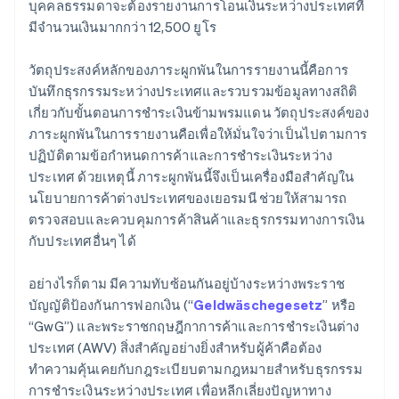
บุคคลธรรมดาจะต้องรายงานการโอนเงินระหว่างประเทศที่
มีจำนวนเงินมากกว่า 12,500 ยูโร
วัตถุประสงค์หลักของภาระผูกพันในการรายงานนี้คือการ
บันทึกธุรกรรมระหว่างประเทศและรวบรวมข้อมูลทางสถิติ
เกี่ยวกับขั้นตอนการชำระเงินข้ามพรมแดน วัตถุประสงค์ของ
ภาระผูกพันในการรายงานคือเพื่อให้มั่นใจว่าเป็นไปตามการ
ปฏิบัติตามข้อกำหนดการค้าและการชำระเงินระหว่าง
ประเทศ ด้วยเหตุนี้ ภาระผูกพันนี้จึงเป็นเครื่องมือสำคัญใน
นโยบายการค้าต่างประเทศของเยอรมนี ช่วยให้สามารถ
ตรวจสอบและควบคุมการค้าสินค้าและธุรกรรมทางการเงิน
กับประเทศอื่นๆ ได้
อย่างไรก็ตาม มีความทับซ้อนกันอยู่บ้างระหว่างพระราช
บัญญัติป้องกันการฟอกเงิน (“
Geldwäschegesetz
” หรือ
“GwG”) และพระราชกฤษฎีกาการค้าและการชำระเงินต่าง
ประเทศ (AWV) สิ่งสำคัญอย่างยิ่งสำหรับผู้ค้าคือต้อง
ทำความคุ้นเคยกับกฎระเบียบตามกฎหมายสำหรับธุรกรรม
การชำระเงินระหว่างประเทศ เพื่อหลีกเลี่ยงปัญหาทาง