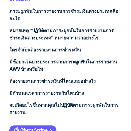
พาร์ทเนอร์
การก่อตั้งบริษัทสตาร์ทอัพ
Stripe App Marketplace
ภาระผูกพันในการรายงานการชำระเงินต่างประเทศคือ
Climate
อะไร
การขจัดคาร์บอน
หมายเหตุ “ปฏิบัติตามภาระผูกพันในการรายงานการ
ชำระเงินต่างประเทศ” หมายความว่าอย่างไร
ใครจำเป็นต้องรายงานการชำระเงิน
Stripe Sessions 2026
ดูว่า Stripe กำลังสร้างโครงสร้างพื้นฐานระบบเศรษฐกิจสำหรับ
ประเภทการชำระเงินใดบ้างที่ต้องมีภาระผูกพันในการ
มีข้อยกเว้นบางประการจากภาระผูกพันในการรายงาน
AI อย่างไร
รายงาน AWV
AWV บ้างหรือไม่
รับชมเลย
ต้องรายงานการชำระเงินที่ไหนและอย่างไร
มีกำหนดเวลาการรายงานวันไหนบ้าง
จะเกิดอะไรขึ้นหากคุณไม่ปฏิบัติตามภาระผูกพันในการ
รายงาน
เริ่มใช้งาน Stripe