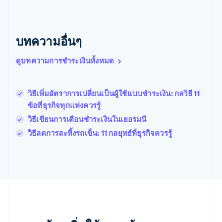
Nederlands
Français
Deutsch
English
โปรตุเกส
Português
English
บทความอื่นๆ
โปแลนด์
English
ฝรั่งเศส
ดูบทความการชำระเงินทั้งหมด
Français
English
ฟินแลนด์
English
Svenska
วิธีเพิ่มอัตราการเปลี่ยนเป็นผู้ใช้แบบชําระเงิน: กลวิธี 11
มอลตา
ข้อที่ธุรกิจทุกแห่งควรรู้
English
มาเลเซีย
วิธีเขียนการเตือนชําระเงินในเยอรมนี
English
简体中文
วิธีลดการละทิ้งรถเข็น: 11 กลยุทธ์ที่ธุรกิจควรรู้
เม็กซิโก
Español
English
ยิบรอลตาร์
English
เยอรมนี
Deutsch
English
โรมาเนีย
English
ลักเซมเบิร์ก