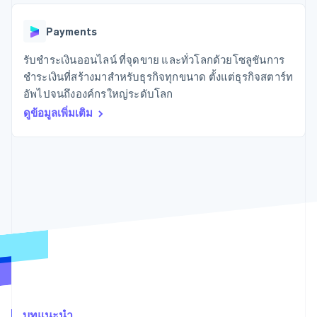
มากกว่า 125
ขายและ VAT
แพลตฟอร์ม
การใช้งาน
รายการ
Authorization
อัตโนมัติ
Revenue
แผนงานผลิตภัณฑ์
SaaS
ออกบัตรที่มีสเตเบิลคอยน์
Boost
Recognition
Payments
การประชุมประจำปีแบบ
รองรับอยู่
ยกระดับการ
เซสชัน
จัดเตรียมและจัดการ
ระบบ
ยอมรับการ
รับชำระเงินออนไลน์ ที่จุดขาย และทั่วโลกด้วยโซลูชันการ
ตำแหน่งงาน
บริการด้วยเอเจนต์
อัตโนมัติ
ชำระเงิน
Link
ห้องข่าว
ชำระเงินที่สร้างมาสำหรับธุรกิจทุกขนาด ตั้งแต่ธุรกิจสตาร์ท
ตามอุตสาหกรรม
การชำระเงินที่
สำหรับการ
Stripe
Stripe Press
อัพไปจนถึงองค์กรใหญ่ระดับโลก
Sigma
รวดเร็วขึ้น
ทำบัญชี
รายงานที่
บริษัท AI
ดูข้อมูลเพิ่มเติม
แหล่งข้อมูล
ออกแบบเอง
แวดวงครีเอเตอร์
Data
เกม
การติดต่อ
Pipeline
การบริการ การเดินทาง
การเชื่อมต่อการทำงาน
การซิงค์
และสันทนาการ
แอป
ติดต่อฝ่ายขาย
ข้อมูล
ประกันภัย
ตัวอย่างโค้ด
สมัครเป็นพาร์ทเนอร์
สื่อและความบันเทิง
บล็อกของนักพัฒนา
องค์กรไม่แสวงผลกำไร
สถานะ API
บริการเฉพาะทาง
ภาครัฐ
เพิ่มเติม
ธุรกิจค้าปลีก
Product roadmap
ดูสิ่งที่กำลังจะมาถึง
Radar
ระบบนิเวศ
การป้องกันการฉ้อโกง
บทแนะนำ
Atlas