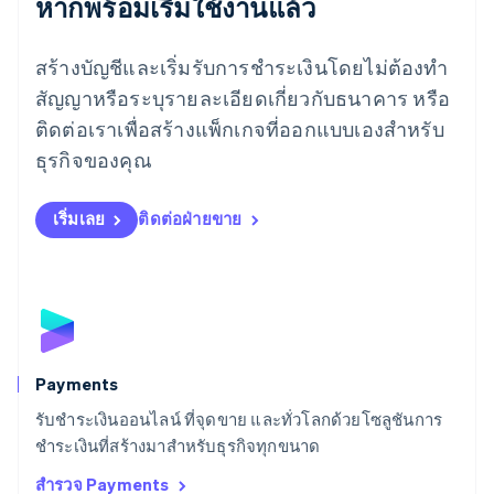
หากพร้อมเริ่มใช้งานแล้ว
Français
Deutsch
English
ลัตเวีย
สร้างบัญชีและเริ่มรับการชำระเงินโดยไม่ต้องทำ
English
ลิกเตนสไตน์
สัญญาหรือระบุรายละเอียดเกี่ยวกับธนาคาร หรือ
Deutsch
English
ติดต่อเราเพื่อสร้างแพ็กเกจที่ออกแบบเองสำหรับ
ลิทัวเนีย
English
ธุรกิจของคุณ
สเปน
Español
English
สโลวาเกีย
เริ่มเลย
ติดต่อฝ่ายขาย
English
สโลวีเนีย
English
Italiano
สวิตเซอร์แลนด์
Deutsch
Français
Italiano
English
สวีเดน
Svenska
English
Payments
สหรัฐอเมริกา
English
Español
简体中文
รับชำระเงินออนไลน์ ที่จุดขาย และทั่วโลกด้วยโซลูชันการ
สหรัฐอาหรับเอมิเรตส์
ชำระเงินที่สร้างมาสำหรับธุรกิจทุกขนาด
English
สำรวจ Payments
สหราชอาณาจักร