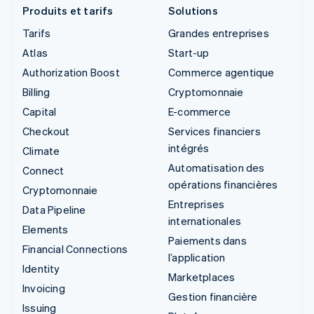
Produits et tarifs
Solutions
Tarifs
Grandes entreprises
Atlas
Start-up
Authorization Boost
Commerce agentique
Billing
Cryptomonnaie
Capital
E-commerce
Checkout
Services financiers
intégrés
Climate
Automatisation des
Connect
opérations financières
Cryptomonnaie
Entreprises
Data Pipeline
internationales
Elements
Paiements dans
Financial Connections
l’application
Identity
Marketplaces
Invoicing
Gestion financière
Issuing