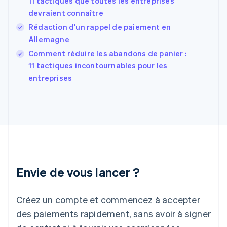
11 tactiques que toutes les entreprises
English
Español
简体中文
devraient connaître
Finlande
English
Svenska
Rédaction d'un rappel de paiement en
France
Allemagne
Français
English
Comment réduire les abandons de panier :
Gibraltar
English
11 tactiques incontournables pour les
Grèce
entreprises
English
Hongrie
English
Inde
English
Irlande
English
Italie
Italiano
English
Envie de vous lancer ?
Japon
日本語
English
Créez un compte et commencez à accepter
Lettonie
English
des paiements rapidement, sans avoir à signer
Liechtenstein