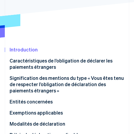
Découvrez les prochaines évolutions
Commerce en ligne
Radar
Prévention de la fraude
Écosystème
Atlas
Constitution de start-up
Partenaires
Climate
Stripe App Marketplace
Élimination du carbone
Introduction
Identity
Caractéristiques de l’obligation de déclarer les
Vérification de l'identité
paiements étrangers
Signification des mentions du type « Vous êtes tenu
de respecter l’obligation de déclaration des
paiements étrangers »
Stripe Sessions 2026
Entités concernées
Découvrez comment Stripe construit l’infrastructure écono
Regarder la vidéo
Types de paiement soumis à l’obligation de
Exemptions applicables
déclaration de l’AWV
Modalités de déclaration