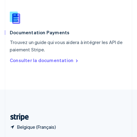
English
简体中文
République tchèque
English
Roumanie
English
Documentation Payments
Royaume-Uni
English
Trouvez un guide qui vous aidera à intégrer les API de
Singapour
paiement Stripe.
English
简体中文
Slovaquie
Consulter la documentation
English
Slovénie
English
Italiano
Suède
Svenska
English
Suisse
Deutsch
Français
Italiano
English
Thaïlande
ไทย
English
Belgique (Français)