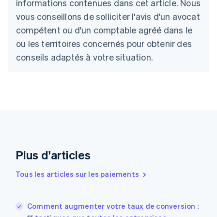
informations contenues dans cet article. Nous
Nederlands
Français
Deutsch
English
Brésil
vous conseillons de solliciter l'avis d'un avocat
Português
English
compétent ou d'un comptable agréé dans le
Bulgarie
ou les territoires concernés pour obtenir des
English
Canada
conseils adaptés à votre situation.
English
Français
Chine continentale
简体中文
English
Chypre
English
Croatie
English
Italiano
Danemark
English
Émirats arabes unis
Plus d'articles
English
Espagne
Tous les articles sur les paiements
Español
English
Estonie
English
Comment augmenter votre taux de conversion :
États-Unis