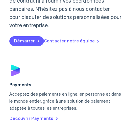
de contrat ni à fournir vos coordonnées
Deutsch
English
Lituanie
bancaires. N'hésitez pas à nous contacter
English
pour discuter de solutions personnalisées pour
Luxembourg
votre entreprise.
Français
Deutsch
English
Malaisie
English
简体中文
Démarrer
Contacter notre équipe
Malte
English
Mexique
Español
English
Norvège
English
Nouvelle-Zélande
English
Payments
Pays-Bas
Acceptez des paiements en ligne, en personne et dans
Nederlands
English
le monde entier, grâce à une solution de paiement
Pologne
English
adaptée à toutes les entreprises.
Portugal
Découvrir Payments
Português
English
R.A.S. de Hong Kong, Chine