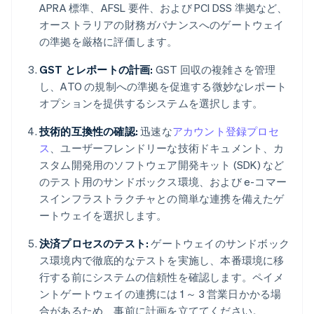
APRA 標準、AFSL 要件、および PCI DSS 準拠など、
オーストラリアの財務ガバナンスへのゲートウェイ
の準拠を厳格に評価します。
GST とレポートの計画:
GST 回収の複雑さを管理
し、ATO の規制への準拠を促進する微妙なレポート
オプションを提供するシステムを選択します。
技術的互換性の確認:
迅速な
アカウント登録プロセ
ス
、ユーザーフレンドリーな技術ドキュメント、カ
スタム開発用のソフトウェア開発キット (SDK) など
のテスト用のサンドボックス環境、および e-コマー
スインフラストラクチャとの簡単な連携を備えたゲ
ートウェイを選択します。
決済プロセスのテスト:
ゲートウェイのサンドボック
ス環境内で徹底的なテストを実施し、本番環境に移
行する前にシステムの信頼性を確認します。ペイメ
ントゲートウェイの連携には 1 ～ 3 営業日かかる場
合があるため、事前に計画を立ててください。