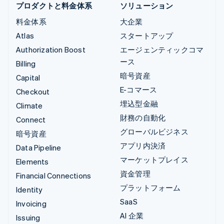
プロダクトと料金体系
ソリューション
料金体系
大企業
Atlas
スタートアップ
Authorization Boost
エージェンティックコマ
ース
Billing
暗号資産
Capital
E-コマース
Checkout
埋込型金融
Climate
財務の自動化
Connect
グローバルビジネス
暗号資産
アプリ内決済
Data Pipeline
マーケットプレイス
Elements
資金管理
Financial Connections
プラットフォーム
Identity
SaaS
Invoicing
AI 企業
Issuing