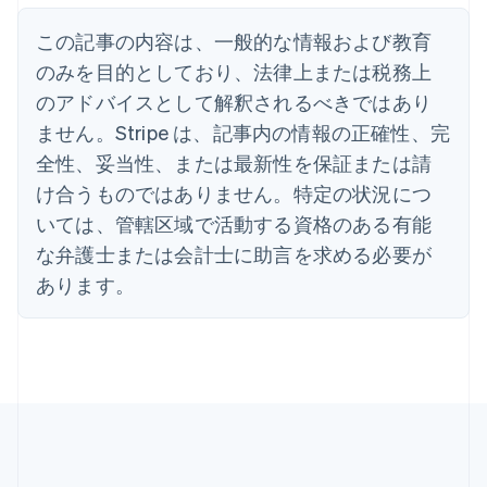
English
イタリア
この記事の内容は、一般的な情報および教育
Italiano
English
インド
のみを目的としており、法律上または税務上
English
のアドバイスとして解釈されるべきではあり
エストニア
ません。Stripe は、記事内の情報の正確性、完
English
オーストラリア
全性、妥当性、または最新性を保証または請
English
け合うものではありません。特定の状況につ
オーストリア
いては、管轄区域で活動する資格のある有能
Deutsch
English
オランダ
な弁護士または会計士に助言を求める必要が
Nederlands
English
あります。
カナダ
English
Français
キプロス
English
ギリシア
English
クロアチア
English
Italiano
ジブラルタル