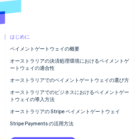
パートナー
Climate
Stripe App Marketplace
カーボンリムーバル
Identity
オンライン本人確認
はじめに
ペイメントゲートウェイの概要
オーストラリアの決済処理環境におけるペイメントゲ
Stripe Sessions 2026
ートウェイの適合性
Stripe が AI の経済インフラをどのように構築しているかを
ご覧ください。
オーストラリアでのペイメントゲートウェイの選び方
こちらをご覧ください
オーストラリアでのビジネスにおけるペイメントゲー
トウェイの導入方法
オーストラリアの Stripe ペイメントゲートウェイ
Stripe Payments の活用方法