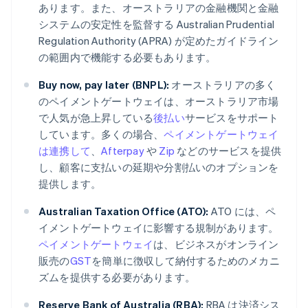
あります。また、オーストラリアの金融機関と金融
システムの安定性を監督する Australian Prudential
Regulation Authority (APRA) が定めたガイドライン
の範囲内で機能する必要もあります。
Buy now, pay later (BNPL):
オーストラリアの多く
のペイメントゲートウェイは、オーストラリア市場
で人気が急上昇している
後払い
サービスをサポート
しています。多くの場合、
ペイメントゲートウェイ
は連携して
、
Afterpay
や
Zip
などのサービスを提供
し、顧客に支払いの延期や分割払いのオプションを
提供します。
Australian Taxation Office (ATO):
ATO には、ペ
イメントゲートウェイに影響する規制があります。
ペイメントゲートウェイ
は、ビジネスがオンライン
販売の
GST
を簡単に徴収して納付するためのメカニ
ズムを提供する必要があります。
Reserve Bank of Australia (RBA):
RBA は決済シス