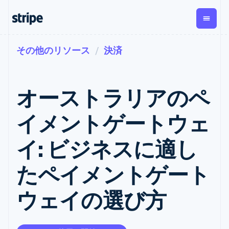
その他のリソース
決済
企業規模別
ドキュメント
学ぶ
支払い
収益
資金管
プラッ
理
フォー
大企業向け
Stripe のドキュメント
ブログ
とマー
Payments
Billing
スタートアップ向け
API リファレンス
導入事例
オーストラリアのペ
オンライン決
経常収益
ットプ
Global
ライブラリと SDK
ガイド
済
Metronome
Payouts
イス
Stripe Apps
Managed
イメントゲートウェ
従量課金
Payments
第三者
Connec
ユースケース別
マーチャント
サブスクリ
への入
サポート
プション
オブレコード
金
イ: ビジネスに適し
プラッ
ガイド
エージェンティックコマ
サブスクリ
ソリューショ
Payment links
フォー
ース
サポートに問い合わせる
プションの
ン
決済の
E コマース / ECサイト
オンライン決済を受け付
管理サポートプラン
コーディング
管理
Invoicing
たペイメントゲート
築
埋込型金融
け
プロフェッショナルサー
1 回限りまた
不要の決済ペ
請求・財務関連
構築済みの決済を実装
ビス
は継続
ージ
Checkout
ウェイの選び方
グローバルビジネス
プラットフォームまたは
構築済み決済
Tax
アプリ内決済
マーケットプレイスを構
消費税と
UI
マーケットプレイス
築する
VAT の自動
Elements
資金管理
サブスクリプションを管
柔軟な UI コン
計算
Revenue
会社
プラットフォーム
理