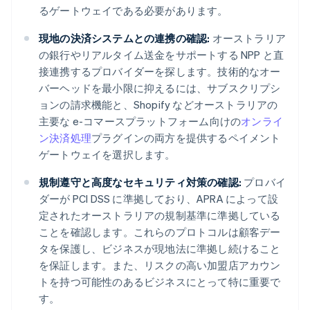
るゲートウェイである必要があります。
現地の決済システムとの連携の確認:
オーストラリア
の銀行やリアルタイム送金をサポートする NPP と直
接連携するプロバイダーを探します。技術的なオー
バーヘッドを最小限に抑えるには、サブスクリプシ
ョンの請求機能と、Shopify などオーストラリアの
主要な e-コマースプラットフォーム向けの
オンライ
ン決済処理
プラグインの両方を提供するペイメント
ゲートウェイを選択します。
規制遵守と高度なセキュリティ対策の確認:
プロバイ
ダーが PCI DSS に準拠しており、APRA によって設
定されたオーストラリアの規制基準に準拠している
ことを確認します。これらのプロトコルは顧客デー
タを保護し、ビジネスが現地法に準拠し続けること
を保証します。また、リスクの高い加盟店アカウン
トを持つ可能性のあるビジネスにとって特に重要で
す。