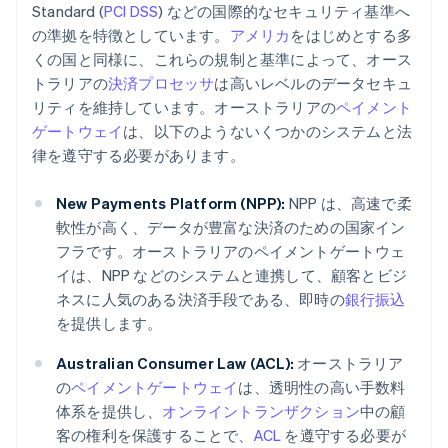
Standard (
PCI DSS
) などの国際的なセキュリティ基準へ
の準拠を特徴としています。
アメリカ
をはじめとする多
くの国と同様に、これらの規制と基準によって、オース
トラリアの
決済プロセッサ
は高いレベルのデータセキュ
リティを維持しています。オーストラリアの
ペイメント
ゲートウェイ
は、以下のようないくつかのシステムと法
律を遵守する必要があります。
New Payments Platform (NPP):
NPP は、高速で柔
軟性が高く、データが豊富な決済のための国家イン
フラです。オーストラリアのペイメントゲートウェ
イは、NPP などのシステムと連携して、顧客とビジ
ネスに人気のある決済手段である、即時の
銀行振込
を提供します。
Australian Consumer Law (ACL):
オーストラリア
の
ペイメントゲートウェイ
は、透明性の高い手数料
体系を提供し、
オンライントランザクション
中の顧
客の権利を保護することで、
ACL
を遵守する必要が