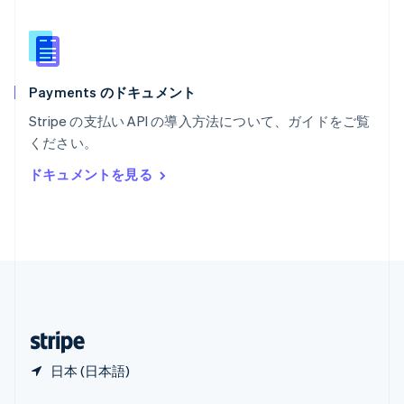
English
简体中文
メキシコ
Español
English
ラトビア
English
Payments のドキュメント
リトアニア
English
Stripe の支払い API の導入方法について、ガイドをご覧
リヒテンシュタイン
ください。
Deutsch
English
ルーマニア
ドキュメントを見る
English
ルクセンブルグ
Français
Deutsch
English
中国香港特別行政区
English
简体中文
中国本土
简体中文
English
日本
日本語
English
日本 (日本語)