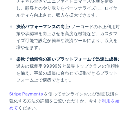
チャネル全体でユニファイドコマース体験を構築
し、顧客とのやり取りをパーソナライズし、ロイヤ
ルティを向上させ、収入を拡大できます。
決済パフォーマンスの向上:
ノーコードの不正利用対
策や承認率を向上させる高度な機能など、カスタマ
イズ可能で設定が簡単な決済ツールにより、収入を
増やせます。
柔軟で信頼性の高いプラットフォームで迅速に成長:
過去の稼働率 99.999% と業界トップクラスの信頼性
を備え、事業の成長に合わせて拡張できるプラット
フォーム上で構築できます。
アイルランド
Stripe Payments
を使ってオンラインおよび対面決済を
English
強化する方法の詳細をご覧いただくか、今すぐ
利用を始
アメリカ
めて
ください。
English
Español
简体中文
アラブ首長国連邦
English
イギリス