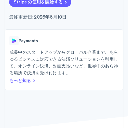
Recognition
ポーネント
Stripe の使用を開始する
SaaS
従量課金請求を提供
決済手段
製品ロードマップ
ステーブルコイン担保型
会計管理の
125 以上の決
Sessions 年次カンファ
のカードを発行
最終更新日: 2026年6月10日
自動化
済手段を利用
レンス
エージェントによるサー
Stripe
可能
Terminal
採用情報
ビスのプロビジョニング
Sigma
業種別
対面支払い
ニュースルーム
と管理
カスタムレ
Authorization
Stripe Press
ポート
Boost
AI 企業
Payments
Data
決済成功率の
クリエイターエコノミ―
Pipeline
最適化
ゲーム
成長中のスタートアップからグローバル企業まで、あら
リソース
データの同
Link
ホスピタリティ、旅行、
お問い合わせ
ゆるビジネスに対応できる決済ソリューションを利用し
期
スピーディー
レジャー
な決済
保険
アプリへの導入
て、オンライン決済、対面支払いなど、世界中のあらゆ
営業にお問い合わせ
メディアおよびエンター
コードサンプル
パートナーになる
る場所で決済を受け付けます。
テインメント
開発者のブログ
もっと知る
非営利団体
API ステータス
プロフェッショナルサー
その他
ビス
Product roadmap
パブリックセクター
今後の予定を確認
小売業
Radar
不正防止
エコシステム
Atlas
スタートアップの企業設立