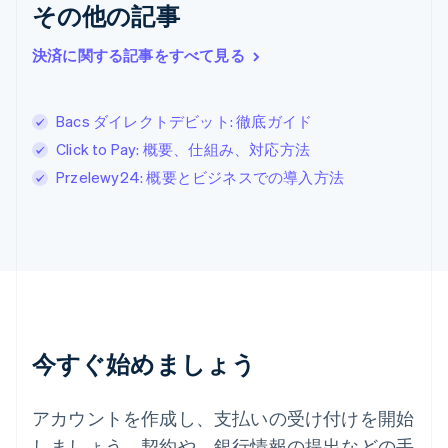
English
その他の記事
シンガポール
English
简体中文
決済に関する記事をすべて見る
スイス
Deutsch
Français
Italiano
English
スウェーデン
Bacs ダイレクトデビット: 徹底ガイド
Svenska
English
スペイン
Click to Pay: 概要、仕組み、対応方法
Español
English
Przelewy24: 概要とビジネスでの導入方法
スロバキア
English
スロベニア
English
Italiano
タイ
ไทย
English
チェコ共和国
English
デンマーク
今すぐ始めましょう
English
ドイツ
Deutsch
English
アカウントを作成し、支払いの受け付けを開始
ニュージーランド
しましょう。契約や、銀行情報の提出などの手