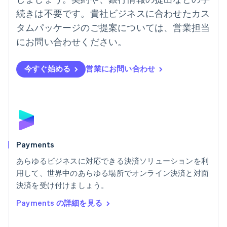
English
ノルウェー
続きは不要です。貴社ビジネスに合わせたカス
English
タムパッケージのご提案については、営業担当
ハンガリー
にお問い合わせください。
English
フィンランド
English
Svenska
今すぐ始める
営業にお問い合わせ
ブラジル
Português
English
フランス
Français
English
ブルガリア
English
ベルギー
Nederlands
Français
Deutsch
English
Payments
ポーランド
あらゆるビジネスに対応できる決済ソリューションを利
English
用して、世界中のあらゆる場所でオンライン決済と対面
ポルトガル
Português
English
決済を受け付けましょう。
マルタ
Payments の詳細を見る
English
マレーシア