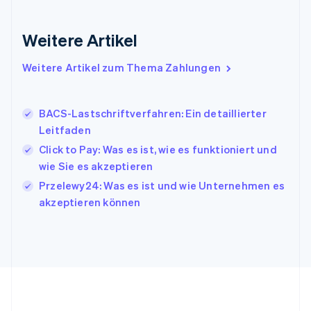
English
Irland
Weitere Artikel
English
Italien
Italiano
English
Weitere Artikel zum Thema Zahlungen
Japan
日本語
English
Kanada
BACS-Lastschriftverfahren: Ein detaillierter
English
Français
Leitfaden
Kroatien
English
Italiano
Click to Pay: Was es ist, wie es funktioniert und
Lettland
wie Sie es akzeptieren
English
Przelewy24: Was es ist und wie Unternehmen es
Liechtenstein
akzeptieren können
Deutsch
English
Litauen
English
Luxemburg
Français
Deutsch
English
Malaysia
English
简体中文
Malta