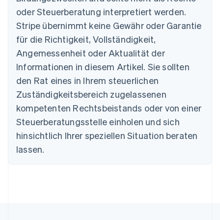
Nederlands
Français
Deutsch
English
oder Steuerberatung interpretiert werden.
Brasilien
Stripe übernimmt keine Gewähr oder Garantie
Português
English
Bulgarien
für die Richtigkeit, Vollständigkeit,
English
Angemessenheit oder Aktualität der
Dänemark
Informationen in diesem Artikel. Sie sollten
English
Deutschland
den Rat eines in Ihrem steuerlichen
Deutsch
English
Zuständigkeitsbereich zugelassenen
Estland
English
kompetenten Rechtsbeistands oder von einer
Festlandchina
Steuerberatungsstelle einholen und sich
简体中文
English
Finnland
hinsichtlich Ihrer speziellen Situation beraten
English
Svenska
lassen.
Frankreich
Français
English
Gibraltar
English
Griechenland
English
Indien