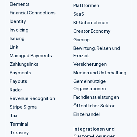
Elements
Plattformen
Financial Connections
SaaS
Identity
KI-Unternehmen
Invoicing
Creator Economy
Issuing
Gaming
Link
Bewirtung, Reisen und
Managed Payments
Freizeit
Zahlungslinks
Versicherungen
Payments
Medien und Unterhaltung
Payouts
Gemeinnützige
Organisationen
Radar
Fachdienstleistungen
Revenue Recognition
Öffentlicher Sektor
Stripe Sigma
Einzelhandel
Tax
Terminal
Integrationen und
Treasury
Custom-Lösungen