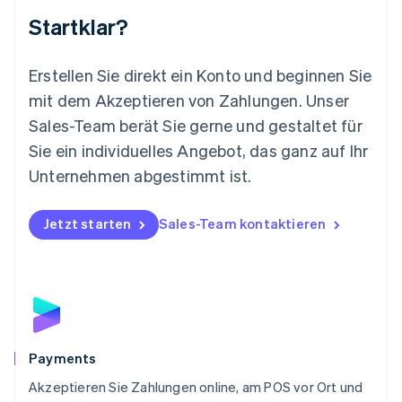
English
Startklar?
Mexiko
Español
English
Neuseeland
Erstellen Sie direkt ein Konto und beginnen Sie
English
mit dem Akzeptieren von Zahlungen. Unser
Niederlande
Nederlands
English
Sales-Team berät Sie gerne und gestaltet für
Norwegen
Sie ein individuelles Angebot, das ganz auf Ihr
English
Österreich
Unternehmen abgestimmt ist.
Deutsch
English
Polen
Jetzt starten
Sales-Team kontaktieren
English
Portugal
Português
English
Rumänien
English
Schweden
Svenska
English
Schweiz
Payments
Deutsch
Français
Italiano
English
Akzeptieren Sie Zahlungen online, am POS vor Ort und
Singapur