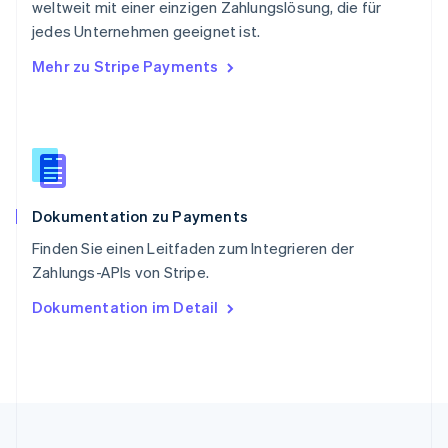
English
简体中文
weltweit mit einer einzigen Zahlungslösung, die für
Slowakei
jedes Unternehmen geeignet ist.
English
Mehr zu Stripe Payments
Slowenien
English
Italiano
Sonderverwaltungsregion Hongkong,
China
English
简体中文
Spanien
Español
English
Dokumentation zu Payments
Thailand
ไทย
English
Finden Sie einen Leitfaden zum Integrieren der
Tschechische Republik
Zahlungs-APIs von Stripe.
English
Ungarn
Dokumentation im Detail
English
Vereinigte Arabische Emirate
English
Vereinigte Staaten
English
Español
简体中文
Vereinigtes Königreich
English