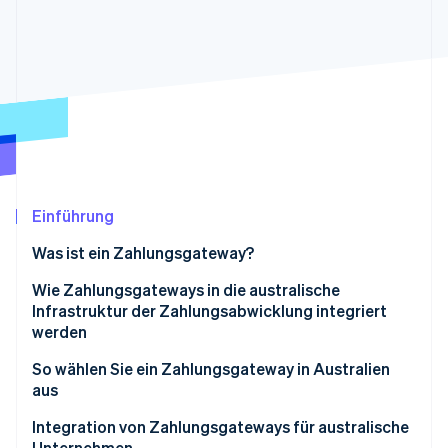
Betrugsprävention
Ecosystem
Atlas
Start-up-Gründung
Partner
Stripe App-Marktplatz
Climate
CO₂-Entnahme
Einführung
Stripe-Sessions 2026
Erfahren Sie, wie Stripe Lösungen für die Wirtschaft
Was ist ein Zahlungsgateway?
Jetzt ansehen
Wie Zahlungsgateways in die australische
Infrastruktur der Zahlungsabwicklung integriert
werden
So wählen Sie ein Zahlungsgateway in Australien
aus
Integration von Zahlungsgateways für australische
Unternehmen