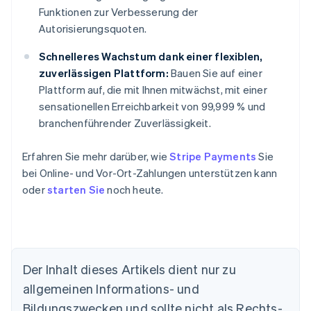
Funktionen zur Verbesserung der
Autorisierungsquoten.
Schnelleres Wachstum dank einer flexiblen,
zuverlässigen Plattform:
Bauen Sie auf einer
Plattform auf, die mit Ihnen mitwächst, mit einer
sensationellen Erreichbarkeit von 99,999 % und
branchenführender Zuverlässigkeit.
Erfahren Sie mehr darüber, wie
Stripe Payments
Sie
bei Online- und Vor-Ort-Zahlungen unterstützen kann
oder
starten Sie
noch heute.
Der Inhalt dieses Artikels dient nur zu
Australien
allgemeinen Informations- und
English
Belgien
Bildungszwecken und sollte nicht als Rechts-