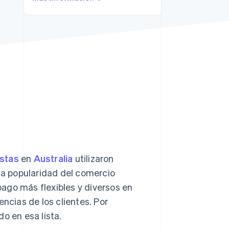
Sesiones de Stripe
2026
Descubre cómo Stripe
construye la
infraestructura
económica para la IA.
Mirar ahora
istas
en
Australia
utilizaron
 la popularidad del comercio
ago más flexibles y diversos en
encias de los clientes. Por
o en esa lista.