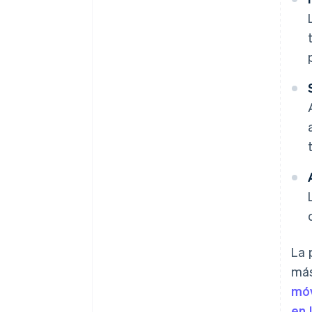
La 
más
móv
en 