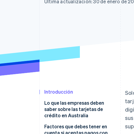
Authorization Boost
Última actualización: 30 de enero de 2
Optimizaciones de aceptación
Link
Proceso de compra acelerado
Financial Connections
Datos de ctas. financieras
vinculadas
Introducción
Sol
tar
Lo que las empresas deben
saber sobre las tarjetas de
dig
crédito en Australia
sus
sup
Factores que debes tener en
cuenta si aceptas pagos con