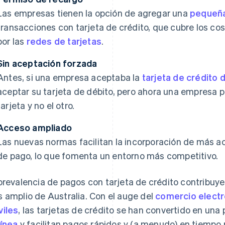
Las empresas tienen la opción de agregar una
pequeña
transacciones con tarjeta de crédito, que cubre los c
por las
redes de tarjetas
.
Sin aceptación forzada
Antes, si una empresa aceptaba la
tarjeta de crédito 
aceptar su tarjeta de débito, pero ahora una empresa p
tarjeta y no el otro.
Acceso ampliado
Las nuevas normas facilitan la incorporación de más a
de pago, lo que fomenta un entorno más competitivo.
prevalencia de pagos con tarjeta de crédito contribuye
 amplio de Australia. Con el auge del
comercio electr
iles
, las tarjetas de crédito se han convertido en un
línea
y facilitan pagos rápidos y (a menudo) en tiempo 