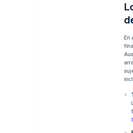
L
de
En 
fin
Aus
arr
suj
inc