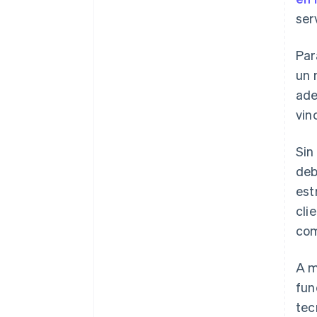
ser
Par
un 
ad
vin
Sin
deb
est
cli
com
A m
fun
tec