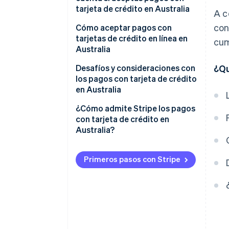
tarjeta de crédito en Australia
A c
con
1. Evalúa los canales de
Cómo aceptar pagos con
transacción.
tarjetas de crédito en línea en
cum
Australia
2. Decide sobre los servicios
necesarios.
Configuración de una pasarela
Desafíos y consideraciones con
¿Qu
de pago
los pagos con tarjeta de crédito
3. Investiga los proveedores de
en Australia
servicios de pago.
Cumplimiento de la normativa y
seguridad
Marco normativo
¿Cómo admite Stripe los pagos
4. Compara y contrasta.
con tarjeta de crédito en
Comprensión de las tarifas y los
Características del mercado
Australia?
5. Selecciona un proveedor.
cargos
Aspectos técnicos y de
Consideraciones locales
infraestructura
Primeros pasos con Stripe
Gestión continua
Confianza y expectativas de los
clientes
Entorno competitivo