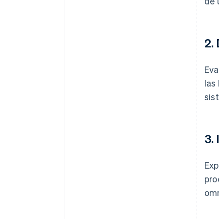
de 
2.
Eva
las
sis
3.
Exp
pro
omn