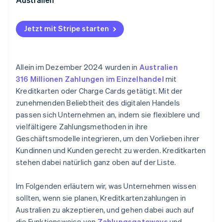
5. Auswahl eines Dienstleisters.
Kenntnis der Gebühren und Kosten
Besonderheiten des Marktes
Transaktionsgebühren
Technische und infrastrukturelle Fragen
Jetzt mit Stripe starten
Lokale Besonderheiten
Vertrauen und Erwartungen der Kundschaft
GST und Steuerkonformität
Wettbewerbsumfeld
Allein im Dezember 2024 wurden in
Australien
Compliance mit dem australischen
316 Millionen Zahlungen im Einzelhandel
mit
Verbraucherschutzgesetz
Kreditkarten oder Charge Cards getätigt. Mit der
zunehmenden Beliebtheit des digitalen Handels
Unterstützung mehrerer Währungen
passen sich Unternehmen an, indem sie flexiblere und
Laufende Verwaltung
vielfältigere Zahlungsmethoden in ihre
Geschäftsmodelle integrieren, um den Vorlieben ihrer
Kundinnen und Kunden gerecht zu werden. Kreditkarten
stehen dabei natürlich ganz oben auf der Liste.
Im Folgenden erläutern wir, was Unternehmen wissen
sollten, wenn sie planen, Kreditkartenzahlungen in
Australien zu akzeptieren, und gehen dabei auch auf
die Funktionsweise von
Zahlungsgateways
und