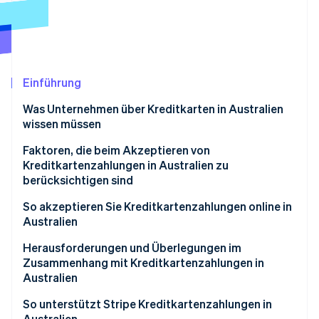
Betrugsprävention
Ecosystem
Atlas
Start-up-Gründung
Partner
Stripe App-Marktplatz
Climate
CO₂-Entnahme
Einführung
Identity
Was Unternehmen über Kreditkarten in Australien
Online-Identitätsprüfung
wissen müssen
Faktoren, die beim Akzeptieren von
Kreditkartenzahlungen in Australien zu
berücksichtigen sind
Stripe-Sessions 2026
Erfahren Sie, wie Stripe Lösungen für die W
1. Festlegung der Transaktionskanäle.
So akzeptieren Sie Kreditkartenzahlungen online in
Jetzt ansehen
Australien
2. Entscheidung über die benötigten
Dienstleistungen.
Einrichten eines Zahlungsgateways
Herausforderungen und Überlegungen im
Zusammenhang mit Kreditkartenzahlungen in
3. Recherche zu Zahlungsdienstleistern.
Compliance und Sicherheit
Australien
4. Vergleich und Gegenüberstellung.
PCI-DSS-Konformität
Aufsichtsrechtliche Rahmenbedingungen
So unterstützt Stripe Kreditkartenzahlungen in
Australien