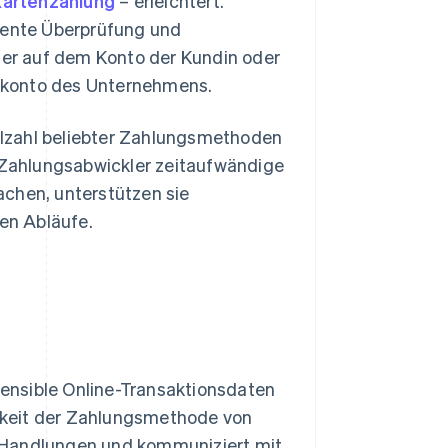
kartenzahlung
– erleichtert.
ziente Überprüfung und
lder auf dem Konto der Kundin oder
kkonto des Unternehmens.
lzahl beliebter Zahlungsmethoden
a Zahlungsabwickler zeitaufwändige
achen, unterstützen sie
len Abläufe.
 sensible Online-Transaktionsdaten
tigkeit der Zahlungsmethode von
 Handlungen und kommuniziert mit