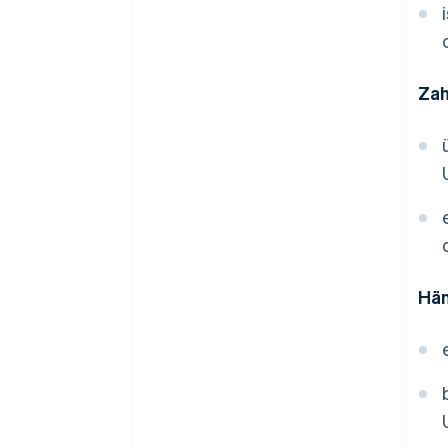
Zah
Hän