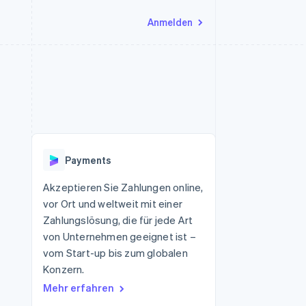
Anmelden
Ressourcen
Ecosystem
Kontakt
nd Marktplätze
Mehr
App-Integrationen
Partner
Sales-Team kontaktieren
Product roadmap
Code-Beispiele
Stripe App-Marktplatz
Partner werden
Ausblick
 Plattformen
Entwickler-Blog
 platforms
eit
API-Status
Radar
Betrugsprävention
eistungen
Payments
Atlas
onen
virtuelle Karten
Start-up-Gründung
Akzeptieren Sie Zahlungen online,
vor Ort und weltweit mit einer
Climate
CO₂-Entnahme
Zahlungslösung, die für jede Art
von Unternehmen geeignet ist –
Identity
Online-Identitätsprüfung
vom Start-up bis zum globalen
Konzern.
Mehr erfahren