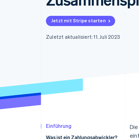
Optimierung der
Datensynchronisier
Autorisierungsraten
Link
Beschleunigter Bezahlvorgang
Jetzt mit Stripe starten
Financial Connections
Verbundene Finanzdaten
Zuletzt aktualisiert: 11. Juli 2023
Einführung
Die
ein
Was ist ein Zahlungsabwickler?