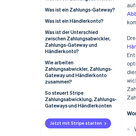
auf
Was ist ein Zahlungs-Gateway?
Abb
Was ist ein Händlerkonto?
kom
Was ist der Unterschied
Dre
zwischen Zahlungsabwickler,
Zahlungs-Gateway und
Hän
Händlerkonto?
Ent
Rolle im Transaktionsprozess
Wie arbeiten
opt
Zahlungsabwickler, Zahlungs-
die
Leistungsumfang
Gateway und Händlerkonto
wic
zusammen?
Integration mit
Zah
Händlersystemen
1. Die Kundin oder der Kunde
So steuert Stripe
Zah
veranlasst die Transaktion.
Zahlungsabwicklung, Zahlungs-
Gateways und Händlerkonten
2. Das Zahlungs-Gateway
Wor
sichert die Daten.
Jetzt mit Stripe starten
3. Der Zahlungsabwickler
verifiziert die Transaktion.