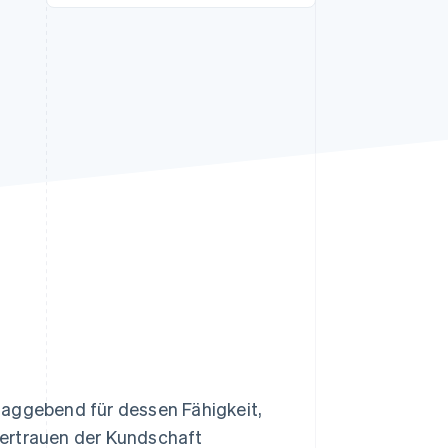
Stripe-Sessions 2026
Erfahren Sie, wie Stripe
Lösungen für die
Wirtschaftsinfrastruktur
für KI aufbaut.
Jetzt ansehen
laggebend für dessen Fähigkeit,
Vertrauen der Kundschaft