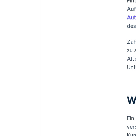
Fin
Auf
Aut
des
Zah
zu 
Alt
Unt
W
Ein
ver
Kun