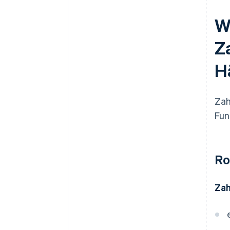
W
Z
H
Zah
Fun
Ro
Zah