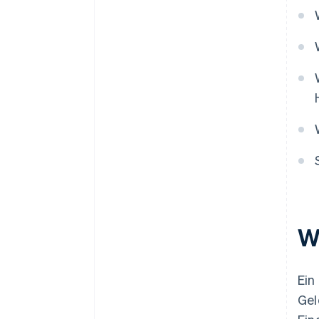
4. Der Kartenaussteller
autorisiert die Transaktion.
5. Die Gelder werden auf dem
Händlerkonto aufbewahrt.
6. Der Zahlungsabwickler
wickelt die Gelder ab und
überweist sie.
W
Ein
Gel