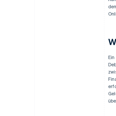
dem
Onl
W
Ein
Deb
zwi
Fin
erf
Gel
übe