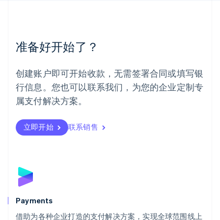
美国
English
Español
简体中文
墨西哥
Español
English
准备好开始了？
挪威
English
葡萄牙
创建账户即可开始收款，无需签署合同或填写银
Português
English
行信息。您也可以联系我们，为您的企业定制专
日本
日本語
English
属支付解决方案。
瑞典
Svenska
English
瑞士
立即开始
联系销售
Deutsch
Français
Italiano
English
塞浦路斯
English
斯洛伐克
English
斯洛文尼亚
English
Italiano
Payments
泰国
ไทย
English
借助为各种企业打造的支付解决方案，实现全球范围线上