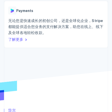
接入 125+ 种支
Stripe Sigma
产品路线图
SaaS
付方式
自定义报告
Sessions 年度大会
Terminal
Data Pipeline
Payments
招聘
线下支付
数据同步
资讯中心
Authorization
资源
无论您是快速成长的初创公司，还是全球化企业，Stripe
Stripe Press
Boost
按行业
都能提供适合您业务的支付解决方案，助您在线上、线下
支付成功率优
应用集成
及全球各地轻松收款。
化
AI 企业
代码示例
Link
创作者经济
开发者博客
了解更多
联系
加速结账
游戏
API 状态
酒店、旅游与休闲
联系销售
保险
成为合作伙伴
媒体与娱乐
非营利组织
更多
专业服务
Product roadmap
公共部门
了解未来规划
零售
Radar
欺诈防范
Atlas
生态系统
初创企业注册
合作伙伴
Climate
Stripe App Marketplace
碳移除
导言