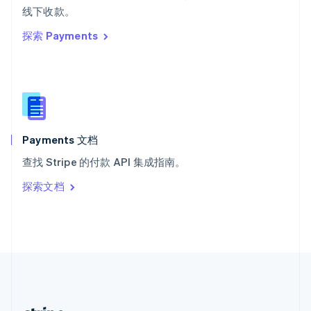
希腊
线下收款。
English
探索 Payments
西班牙
Español
English
新加坡
English
简体中文
新西兰
English
匈牙利
English
Payments 文档
意大利
查找 Stripe 的付款 API 集成指南。
Italiano
English
印度
探索文档
English
英国
English
直布罗陀
English
中国内地
简体中文
English
中国香港特别行政区
English
简体中文