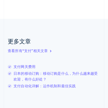
荷兰
Nederlands
English
加拿大
English
Français
捷克
English
克罗地亚
English
Italiano
更多文章
拉脱维亚
English
查看所有“支付”相关文章
立陶宛
English
列支敦士登
支付网关费用
Deutsch
English
卢森堡
日本的移动订购：移动订购是什么，为什么越来越受
Français
Deutsch
English
欢迎，有什么好处？
罗马尼亚
支付自动化详解：运作机制和最佳实践
English
马尔他
English
马来西亚
English
简体中文