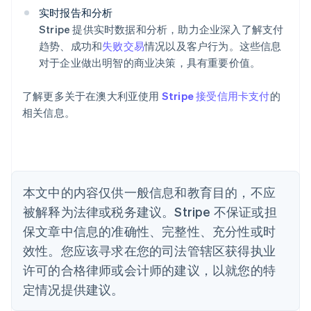
爱沙尼亚
实时报告和分析
English
Stripe 提供实时数据和分析，助力企业深入了解支付
奥地利
趋势、成功和
失败交易
情况以及客户行为。这些信息
Deutsch
English
对于企业做出明智的商业决策，具有重要价值。
澳大利亚
English
巴西
了解更多关于在澳大利亚使用
Stripe 接受信用卡支付
的
Português
English
相关信息。
保加利亚
English
比利时
Nederlands
Français
Deutsch
English
波兰
本文中的内容仅供一般信息和教育目的，不应
English
丹麦
被解释为法律或税务建议。Stripe 不保证或担
English
保文章中信息的准确性、完整性、充分性或时
德国
效性。您应该寻求在您的司法管辖区获得执业
Deutsch
English
法国
许可的合格律师或会计师的建议，以就您的特
Français
English
定情况提供建议。
芬兰
English
Svenska