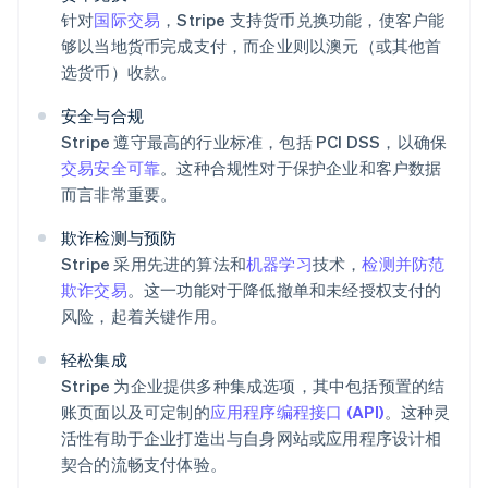
针对
国际交易
，Stripe 支持货币兑换功能，使客户能
够以当地货币完成支付，而企业则以澳元（或其他首
选货币）收款。
安全与合规
Stripe 遵守最高的行业标准，包括 PCI DSS，以确保
交易安全可靠
。这种合规性对于保护企业和客户数据
而言非常重要。
欺诈检测与预防
Stripe 采用先进的算法和
机器学习
技术，
检测并防范
欺诈交易
。这一功能对于降低撤单和未经授权支付的
风险，起着关键作用。
轻松集成
Stripe 为企业提供多种集成选项，其中包括预置的结
账页面以及可定制的
应用程序编程接口 (API)
。这种灵
阿联酋
活性有助于企业打造出与自身网站或应用程序设计相
English
爱尔兰
契合的流畅支付体验。
English