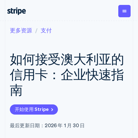
更多资源
支付
按企业阶段
文档
学习
支付
营收
资金管
平台
理
易市
大型企业
Stripe 文档
博客
Payments
Billing
初创企业
API 参考文档
客户案例
如何接受澳大利亚的
在线支付
经常性收入
Global
Conn
库与 SDK
指南
Managed
Metronome
Payouts
Stripe Apps
Payments
按用量计费
平台
信用卡：企业快速指
备案商家解决
Subscriptions
向第三
按应用场景
方案
方打款
支持
订阅管理
Payment links
Crypto
南
指南
智能体商务
Invoicing
钱包、
加密货币
获取支持
无代码支付
一次性或定期
稳定币
电子商务
接受线上付款
托管支持方案
Checkout
账单
发行和
嵌入式金融
实施预置结账流程
专业服务
预构建支付界
Tax
发卡基
开始使用 Stripe
财务自动化
构建平台或交易市场
面
销售税和增值
础设施
全球化企业
管理订阅
Elements
税自动化
应用内支付
提供按用量计费
灵活的 UI 组件
Revenue
最后更新日期：2026 年 1 月 30 日
交易市场
发行稳定币支持的支付卡
Payment
Recognition
公司
资金管理
通过智能体配置和管理服
methods
会计自动化
平台
务