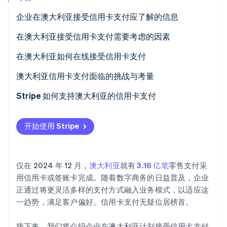
企业在澳大利亚接受信用卡支付应了解的信息
在澳大利亚接受信用卡支付需要考虑的因素
Stripe Sessions 2026
1.评估交易渠道。
在澳大利亚如何在线接受信用卡支付
了解 Stripe 如何为 AI 构建经济基础设施。
立即观看
2.确定所需的服务。
设置支付网关
澳大利亚信用卡支付面临的挑战与考量
3.研究支付服务商。
合规性和安全性
监管环境
Stripe 如何支持澳大利亚的信用卡支付
4.对比。
了解费用和收费
市场特征
开始使用 Stripe
5.选择服务商。
本地注意事项
技术和基础设施方面
持续管理
客户的信任和期望
仅在 2024 年 12 月，
澳大利亚
就有
3.16 亿笔
零售支付采
竞争环境
用信用卡或签账卡完成。随着数字商务的日益普及，企业
正通过将更灵活多样的支付方式融入业务模式，以适应这
一趋势，满足客户偏好。信用卡支付无疑位居榜首。
接下来，我们将介绍企业在澳大利亚计划接受信用卡支付