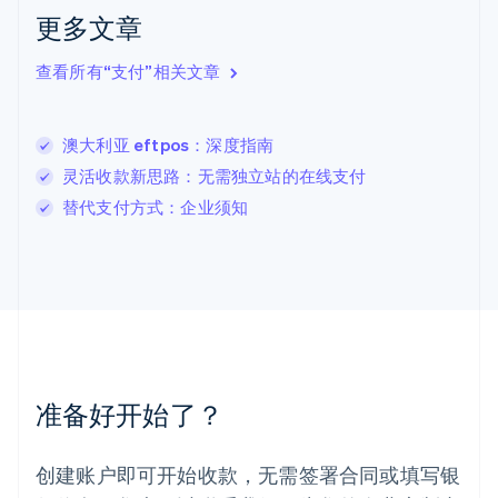
拉脱维亚
更多文章
English
立陶宛
查看所有“支付”相关文章
English
列支敦士登
Deutsch
English
卢森堡
澳大利亚 eftpos：深度指南
Français
Deutsch
English
灵活收款新思路：无需独立站的在线支付
罗马尼亚
替代支付方式：企业须知
English
马尔他
English
马来西亚
English
简体中文
美国
English
Español
简体中文
墨西哥
Español
English
准备好开始了？
挪威
English
葡萄牙
创建账户即可开始收款，无需签署合同或填写银
Português
English