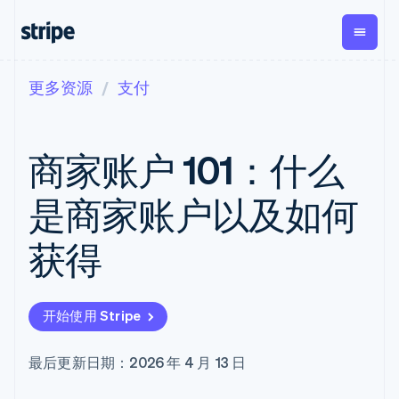
更多资源
支付
按企业阶段
文档
学习
支付
营收
资金管
平台
理
易市
大型企业
Stripe 文档
博客
Payments
Billing
初创企业
API 参考文档
客户案例
商家账户 101：什么
在线支付
经常性收入
Global
Conn
库与 SDK
指南
Managed
Metronome
Payouts
Stripe Apps
Payments
按用量计费
平台
是商家账户以及如何
备案商家解决
Subscriptions
向第三
按应用场景
方案
方打款
支持
订阅管理
Payment links
Crypto
获得
指南
智能体商务
Invoicing
钱包、
加密货币
获取支持
无代码支付
一次性或定期
稳定币
电子商务
接受线上付款
托管支持方案
Checkout
账单
发行和
嵌入式金融
实施预置结账流程
专业服务
预构建支付界
Tax
发卡基
开始使用 Stripe
财务自动化
构建平台或交易市场
面
销售税和增值
础设施
全球化企业
管理订阅
Elements
税自动化
应用内支付
提供按用量计费
灵活的 UI 组件
Revenue
最后更新日期：2026 年 4 月 13 日
交易市场
发行稳定币支持的支付卡
Payment
Recognition
公司
资金管理
通过智能体配置和管理服
methods
会计自动化
平台
务