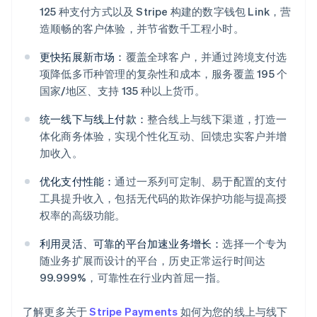
125 种支付方式以及 Stripe 构建的数字钱包 Link，营
造顺畅的客户体验，并节省数千工程小时。
更快拓展新市场：
覆盖全球客户，并通过跨境支付选
项降低多币种管理的复杂性和成本，服务覆盖 195 个
国家/地区、支持 135 种以上货币。
统一线下与线上付款：
整合线上与线下渠道，打造一
体化商务体验，实现个性化互动、回馈忠实客户并增
阿联酋
加收入。
English
爱尔兰
优化支付性能：
通过一系列可定制、易于配置的支付
English
工具提升收入，包括无代码的欺诈保护功能与提高授
爱沙尼亚
权率的高级功能。
English
奥地利
利用灵活、可靠的平台加速业务增长：
选择一个专为
Deutsch
English
随业务扩展而设计的平台，历史正常运行时间达
澳大利亚
99.999%，可靠性在行业内首屈一指。
English
巴西
Português
English
了解更多关于
Stripe Payments
如何为您的线上与线下