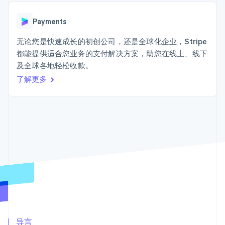
接入 125+ 种支
Stripe Sigma
产品路线图
SaaS
付方式
自定义报告
Sessions 年度大会
Terminal
Data Pipeline
Payments
招聘
线下支付
数据同步
资讯中心
Authorization
资源
无论您是快速成长的初创公司，还是全球化企业，Stripe
Stripe Press
Boost
按行业
都能提供适合您业务的支付解决方案，助您在线上、线下
支付成功率优
应用集成
及全球各地轻松收款。
化
AI 企业
代码示例
Link
创作者经济
开发者博客
了解更多
联系
加速结账
游戏
API 状态
酒店、旅游与休闲
联系销售
保险
成为合作伙伴
媒体与娱乐
非营利组织
更多
专业服务
Product roadmap
公共部门
了解未来规划
零售
Radar
欺诈防范
Atlas
生态系统
初创企业注册
合作伙伴
Climate
Stripe App Marketplace
碳移除
导言