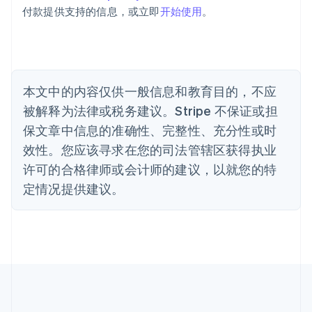
保加利亚
付款提供支持的信息，或立即
开始使用
。
English
比利时
Nederlands
Français
Deutsch
English
波兰
English
丹麦
本文中的内容仅供一般信息和教育目的，不应
English
被解释为法律或税务建议。Stripe 不保证或担
德国
保文章中信息的准确性、完整性、充分性或时
Deutsch
English
法国
效性。您应该寻求在您的司法管辖区获得执业
Français
English
许可的合格律师或会计师的建议，以就您的特
芬兰
定情况提供建议。
English
Svenska
荷兰
Nederlands
English
加拿大
English
Français
捷克
English
克罗地亚
English
Italiano