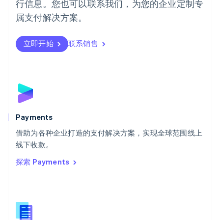
行信息。您也可以联系我们，为您的企业定制专
日本
日本語
English
属支付解决方案。
瑞典
Svenska
English
瑞士
立即开始
联系销售
Deutsch
Français
Italiano
English
塞浦路斯
English
斯洛伐克
English
斯洛文尼亚
English
Italiano
Payments
泰国
ไทย
English
借助为各种企业打造的支付解决方案，实现全球范围线上
希腊
线下收款。
English
探索 Payments
西班牙
Español
English
新加坡
English
简体中文
新西兰
English