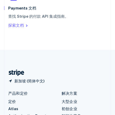
匈牙利
English
Payments 文档
意大利
查找 Stripe 的付款 API 集成指南。
Italiano
English
印度
探索文档
English
英国
English
直布罗陀
English
中国内地
简体中文
English
中国香港特别行政区
English
简体中文
新加坡 (简体中文)
产品和定价
解决方案
定价
大型企业
Atlas
初创企业