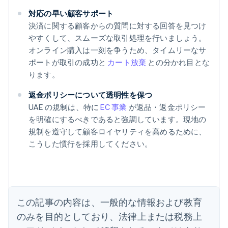
対応の早い顧客サポート
決済に関する顧客からの質問に対する回答を見つけ
やすくして、スムーズな取引処理を行いましょう。
オンライン購入は一刻を争うため、タイムリーなサ
ポートが取引の成功と
カート放棄
との分かれ目とな
ります。
返金ポリシーについて透明性を保つ
UAE の規制は、特に
EC 事業
が返品・返金ポリシー
アイルランド
を明確にするべきであると強調しています。現地の
English
規制を遵守して顧客ロイヤリティを高めるために、
アメリカ
こうした慣行を採用してください。
English
Español
简体中文
アラブ首長国連邦
English
イギリス
English
イタリア
この記事の内容は、一般的な情報および教育
Italiano
English
インド
のみを目的としており、法律上または税務上
English