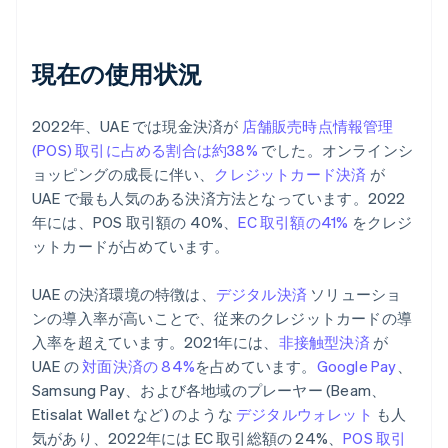
現在の使用状況
2022年、UAE では現金決済が
店舗販売時点情報管理
(POS) 取引に占める割合は約38%
でした。オンラインシ
ョッピングの成長に伴い、
クレジットカード決済
が
UAE で最も人気のある決済方法となっています。2022
年には、POS 取引額の 40%、
EC 取引額の41%
をクレジ
ットカードが占めています。
UAE の決済環境の特徴は、
デジタル決済
ソリューショ
ンの導入率が高いことで、従来のクレジットカードの導
入率を超えています。2021年には、
非接触型決済
が
UAE の
対面決済の 84%
を占めています。
Google Pay
、
Samsung Pay、および各地域のプレーヤー (Beam、
Etisalat Wallet など) のような
デジタルウォレット
も人
気があり、2022年には EC 取引総額の 24%、
POS 取引