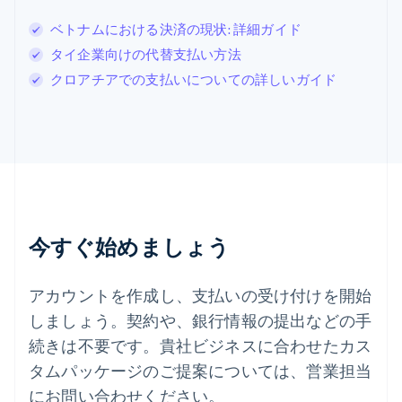
スウェーデン
ベトナムにおける決済の現状: 詳細ガイド
Svenska
English
スペイン
タイ企業向けの代替支払い方法
Español
English
クロアチアでの支払いについての詳しいガイド
スロバキア
English
スロベニア
English
Italiano
タイ
ไทย
English
チェコ共和国
English
デンマーク
今すぐ始めましょう
English
ドイツ
Deutsch
English
アカウントを作成し、支払いの受け付けを開始
ニュージーランド
しましょう。契約や、銀行情報の提出などの手
English
ノルウェー
続きは不要です。貴社ビジネスに合わせたカス
English
タムパッケージのご提案については、営業担当
ハンガリー
にお問い合わせください。
English