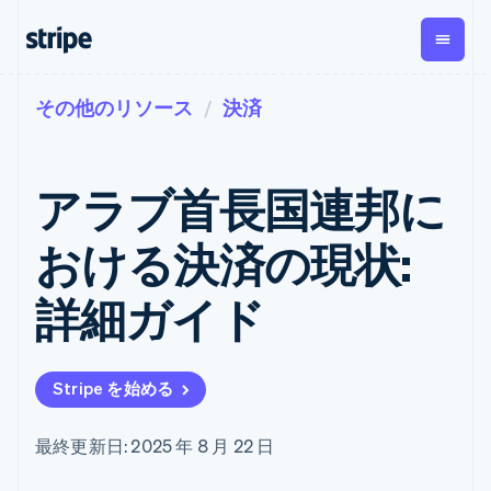
その他のリソース
決済
企業規模別
ドキュメント
学ぶ
支払い
収益
資金管
プラッ
理
フォー
大企業向け
Stripe のドキュメント
ブログ
とマー
Payments
Billing
スタートアップ向け
API リファレンス
導入事例
アラブ首長国連邦に
オンライン決
経常収益
ットプ
Global
ライブラリと SDK
ガイド
済
Metronome
Payouts
イス
Stripe Apps
Managed
おける決済の現状:
従量課金
Payments
第三者
Connec
ユースケース別
マーチャント
サブスクリ
への入
サポート
プション
オブレコード
金
詳細ガイド
プラッ
ガイド
エージェンティックコマ
サブスクリ
ソリューショ
Payment links
フォー
ース
サポートに問い合わせる
プションの
ン
決済の
E コマース / ECサイト
オンライン決済を受け付
管理サポートプラン
コーディング
管理
Invoicing
築
埋込型金融
け
プロフェッショナルサー
1 回限りまた
不要の決済ペ
Stripe を始める
請求・財務関連
構築済みの決済を実装
ビス
は継続
ージ
Checkout
グローバルビジネス
プラットフォームまたは
構築済み決済
Tax
アプリ内決済
マーケットプレイスを構
消費税と
UI
最終更新日: 2025 年 8 月 22 日
マーケットプレイス
築する
VAT の自動
Elements
資金管理
サブスクリプションを管
柔軟な UI コン
計算
Revenue
会社
プラットフォーム
理