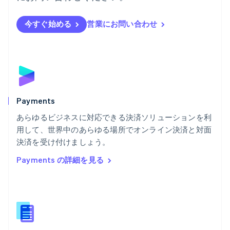
フィンランド
English
Svenska
今すぐ始める
営業にお問い合わせ
ブラジル
Português
English
フランス
Français
English
ブルガリア
English
ベルギー
Nederlands
Français
Deutsch
English
Payments
ポーランド
あらゆるビジネスに対応できる決済ソリューションを利
English
用して、世界中のあらゆる場所でオンライン決済と対面
ポルトガル
Português
English
決済を受け付けましょう。
マルタ
Payments の詳細を見る
English
マレーシア
English
简体中文
メキシコ
Español
English
ラトビア
English