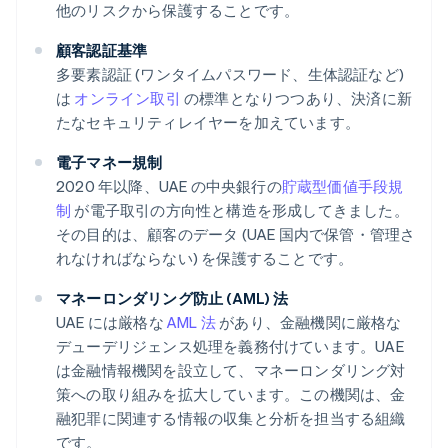
他のリスクから保護することです。
顧客認証基準
多要素認証 (ワンタイムパスワード、生体認証など)
は
オンライン取引
の標準となりつつあり、決済に新
たなセキュリティレイヤーを加えています。
電子マネー規制
2020 年以降、UAE の中央銀行の
貯蔵型価値手段規
制
が電子取引の方向性と構造を形成してきました。
その目的は、顧客のデータ (UAE 国内で保管・管理さ
れなければならない) を保護することです。
マネーロンダリング防止 (AML) 法
UAE には厳格な
AML 法
があり、金融機関に厳格な
デューデリジェンス処理を義務付けています。UAE
は金融情報機関を設立して、マネーロンダリング対
策への取り組みを拡大しています。この機関は、金
融犯罪に関連する情報の収集と分析を担当する組織
です。