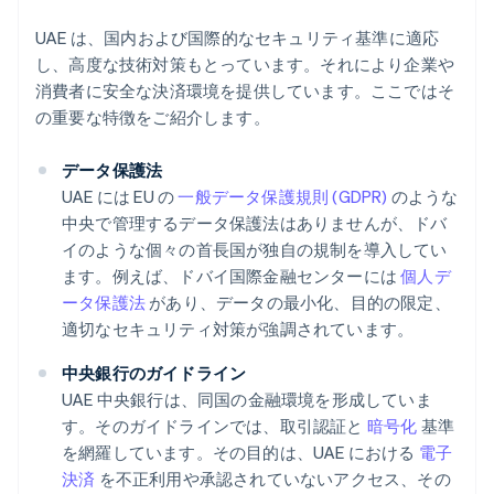
UAE は、国内および国際的なセキュリティ基準に適応
し、高度な技術対策もとっています。それにより企業や
消費者に安全な決済環境を提供しています。ここではそ
の重要な特徴をご紹介します。
データ保護法
UAE には EU の
一般データ保護規則 (GDPR)
のような
中央で管理するデータ保護法はありませんが、ドバ
イのような個々の首長国が独自の規制を導入してい
ます。例えば、ドバイ国際金融センターには
個人デ
ータ保護法
があり、データの最小化、目的の限定、
適切なセキュリティ対策が強調されています。
中央銀行のガイドライン
UAE 中央銀行は、同国の金融環境を形成していま
す。そのガイドラインでは、取引認証と
暗号化
基準
を網羅しています。その目的は、UAE における
電子
決済
を不正利用や承認されていないアクセス、その