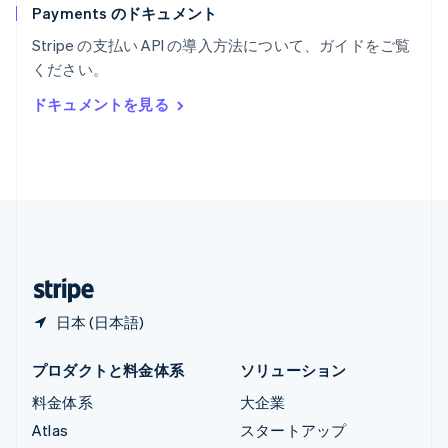
Payments のドキュメント
リトアニア
English
Stripe の支払い API の導入方法について、ガイドをご覧
リヒテンシュタイン
ください。
Deutsch
English
ルーマニア
ドキュメントを見る
English
ルクセンブルグ
Français
Deutsch
English
中国香港特別行政区
English
简体中文
中国本土
简体中文
English
日本
日本語
English
日本 (日本語)
プロダクトと料金体系
ソリューション
料金体系
大企業
Atlas
スタートアップ