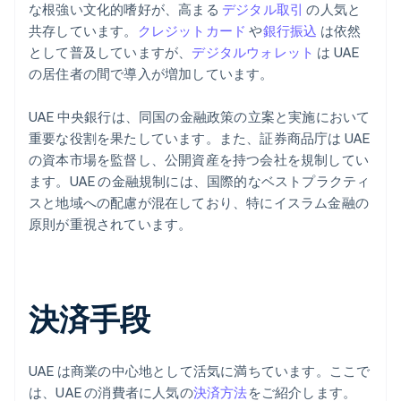
な根強い文化的嗜好が、高まる
デジタル取引
の人気と
共存しています。
クレジットカード
や
銀行振込
は依然
として普及していますが、
デジタルウォレット
は UAE
の居住者の間で導入が増加しています。
UAE 中央銀行は、同国の金融政策の立案と実施において
重要な役割を果たしています。また、証券商品庁は UAE
の資本市場を監督し、公開資産を持つ会社を規制してい
ます。UAE の金融規制には、国際的なベストプラクティ
スと地域への配慮が混在しており、特にイスラム金融の
原則が重視されています。
決済手段
UAE は商業の中心地として活気に満ちています。ここで
は、UAE の消費者に人気の
決済方法
をご紹介します。