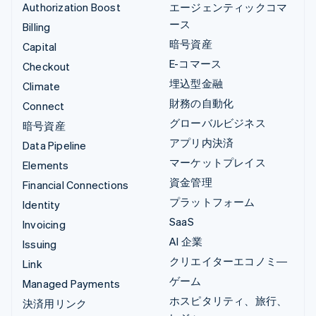
Authorization Boost
エージェンティックコマ
ース
Billing
暗号資産
Capital
E-コマース
Checkout
埋込型金融
Climate
財務の自動化
Connect
グローバルビジネス
暗号資産
アプリ内決済
Data Pipeline
マーケットプレイス
Elements
資金管理
Financial Connections
プラットフォーム
Identity
SaaS
Invoicing
AI 企業
Issuing
クリエイターエコノミ―
Link
ゲーム
Managed Payments
ホスピタリティ、旅行、
決済用リンク