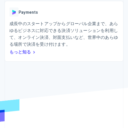
Recognition
ポーネント
SaaS
従量課金請求を提供
決済手段
製品ロードマップ
ステーブルコイン担保型
会計管理の
125 以上の決
Payments
Sessions 年次カンファ
のカードを発行
自動化
済手段を利用
レンス
エージェントによるサー
Stripe
可能
Terminal
成長中のスタートアップからグローバル企業まで、あら
採用情報
ビスのプロビジョニング
Sigma
業種別
対面支払い
ニュースルーム
と管理
ゆるビジネスに対応できる決済ソリューションを利用し
カスタムレ
Authorization
Stripe Press
て、オンライン決済、対面支払いなど、世界中のあらゆ
ポート
Boost
AI 企業
Data
決済成功率の
る場所で決済を受け付けます。
クリエイターエコノミ―
Pipeline
最適化
ゲーム
もっと知る
リソース
データの同
Link
ホスピタリティ、旅行、
お問い合わせ
期
スピーディー
レジャー
な決済
保険
アプリへの導入
営業にお問い合わせ
メディアおよびエンター
コードサンプル
パートナーになる
テインメント
開発者のブログ
非営利団体
API ステータス
プロフェッショナルサー
その他
ビス
Product roadmap
パブリックセクター
今後の予定を確認
小売業
Radar
不正防止
エコシステム
Atlas
スタートアップの企業設立