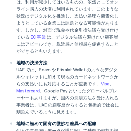
は、利用が減少してはいるものの、依然としてオン
ライン購入の決済に利用されています。このような
状況はデジタル化を推進し、支払い処理を簡素化し
ようとしている企業には課題となる可能性がありま
す。しかし、対面で現金や代金引換決済を受け付け
ている
EC 事業
は、デジタル決済を避けたい顧客層
にはアピールでき、親近感と信頼感を促進すること
ができるともいえます。
地域の決済方法
UAE では、Beam や Etisalat Wallet のようなデジタ
ルウォレットに加えて現地のカードネットワークか
らの支払いにも対応することが重要です。
Visa
、
Mastercard
、Google Pay といったグローバルプレ
ーヤーもありますが、国内の決済方法を受け入れる
事業者は、UAE の顧客層からすると包摂的で社会に
馴染んでいるように見えます。
地域に極めて固有の微妙な差異への配慮
個々の首長国はデータ保護に関して独自の規制を設