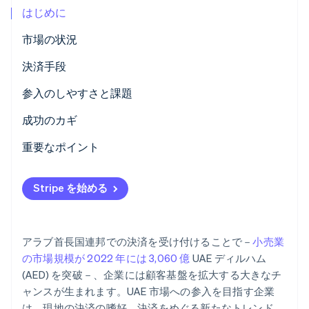
はじめに
パートナー
Climate
Stripe App Marketplace
カーボンリムーバル
市場の状況
Identity
決済手段
オンライン本人確認
現在の使用状況
参入のしやすさと課題
新たなトレンド
税金
成功のカギ
チャージバックと異議申し立て
重要なポイント
Stripe Sessions 2026
Stripe が AI の経済インフラをどのように構築しているかを
国際決済
非接触型決済への注力
ご覧ください。
こちらをご覧ください
Stripe を始める
セキュリティとプライバシー
決済セキュリティの強化
地域に適応した顧客サポート
アラブ首長国連邦での決済を受け付けることで－
小売業
の市場規模が 2022 年には 3,060 億
UAE ディルハム
(AED) を突破－、企業には顧客基盤を拡大する大きなチ
ャンスが生まれます。UAE 市場への参入を目指す企業
は、現地の決済の嗜好、決済をめぐる新たなトレンド、