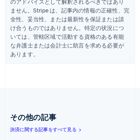
のアドバイスとして解釈されるべきではあり
エストニア
ません。Stripe は、記事内の情報の正確性、完
English
オーストラリア
全性、妥当性、または最新性を保証または請
English
け合うものではありません。特定の状況につ
オーストリア
いては、管轄区域で活動する資格のある有能
Deutsch
English
オランダ
な弁護士または会計士に助言を求める必要が
Nederlands
English
あります。
カナダ
English
Français
キプロス
English
ギリシア
English
クロアチア
English
Italiano
ジブラルタル
English
その他の記事
シンガポール
English
简体中文
決済に関する記事をすべて見る
スイス
Deutsch
Français
Italiano
English