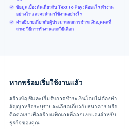
English
Svenska
ข้อมูลเบื้องต้นเกี่ยวกับ Text to Pay: คืออะไร ทำงาน
มอลตา
อย่างไร และจะนำมาใช้งานอย่างไร
English
มาเลเซีย
คำอธิบายเกี่ยวกับผู้ประมวลผลการชําระเงินบุคคลที่
English
简体中文
สาม: วิธีการทํางานและวิธีเลือก
เม็กซิโก
Español
English
ยิบรอลตาร์
English
เยอรมนี
Deutsch
English
โรมาเนีย
English
ลักเซมเบิร์ก
หากพร้อมเริ่มใช้งานแล้ว
Français
Deutsch
English
ลัตเวีย
สร้างบัญชีและเริ่มรับการชำระเงินโดยไม่ต้องทำ
English
ลิกเตนสไตน์
สัญญาหรือระบุรายละเอียดเกี่ยวกับธนาคาร หรือ
Deutsch
English
ติดต่อเราเพื่อสร้างแพ็กเกจที่ออกแบบเองสำหรับ
ลิทัวเนีย
English
ธุรกิจของคุณ
สเปน