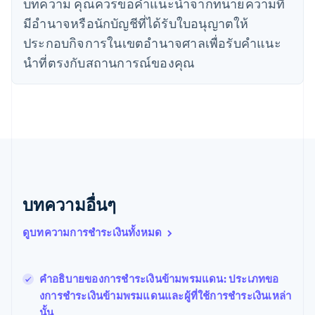
บทความ คุณควรขอคําแนะนําจากทนายความที่
English
ไทย
มีอํานาจหรือนักบัญชีที่ได้รับใบอนุญาตให้
ไทย
English
ประกอบกิจการในเขตอํานาจศาลเพื่อรับคําแนะ
นอร์เวย์
นําที่ตรงกับสถานการณ์ของคุณ
English
นิวซีแลนด์
English
เนเธอร์แลนด์
Nederlands
English
บราซิล
Português
English
บัลแกเรีย
English
เบลเยียม
บทความอื่นๆ
Nederlands
Français
Deutsch
English
โปรตุเกส
ดูบทความการชำระเงินทั้งหมด
Português
English
โปแลนด์
English
คำอธิบายของการชําระเงินข้ามพรมแดน: ประเภทขอ
ฝรั่งเศส
Français
English
งการชําระเงินข้ามพรมแดนและผู้ที่ใช้การชําระเงินเหล่า
ฟินแลนด์
นั้น