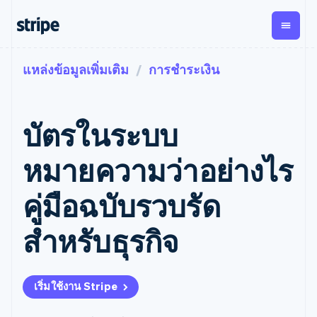
แหล่งข้อมูลเพิ่มเติม
การชำระเงิน
ตามขั้น
เอกสารประกอบ
เรียนรู้
การชำระเงิน
รายรับ
การ
แพลตฟอ
จัดการ
และ
องค์กร
Stripe Docs
บล็อก
เงิน
มาร์เก็ต
Payments
Billing
ธุรกิจสตาร์ทอัพ
ข้อมูลอ้างอิงเกี่ยวกับ API
เรื่องราวจากลูกค้า
บัตรในระบบ
การชำระเงิน
รายรับตาม
เพลส
ไลบรารีและ SDK
คู่มือ
ออนไลน์
แบบแผนล่วง
Stripe Apps
Global
Payment links
หน้า
Metronome
Payouts
Conne
หมายความว่าอย่างไร
การชำร
ตามกรณีใช้งาน
การชำระเงิน
การเรียกเก็บ
เบิกจ่าย
เงินสำห
การสนับสนุน
แบบไม่ต้อง
เงินตามการ
ให้กับ
คู่มือฉบับรวบรัด
แพลตฟอ
คู่มือ
การค้าแบบใช้เอเจนต์
เขียนโค้ด
Checkout
ใช้งาน
การชำระเงิน
บุคคลที่
อีคอมเมิร์ซ
รับการสนับสนุน
UI การชำระ
ตามรอบบิล
สาม
บริการทางการเงินที่ผสาน
รับการชำระเงินออนไลน์
แพ็กเกจการสนับสนุนที่ได้
การจัดการ
สำหรับธุรกิจ
เงินสำเร็จรูป
รวมในตัว
ติดตั้งใช้งานการชำระเงิน
รับการจัดการ
การชำระเงิน
Elements
การทำงานอัตโนมัติด้าน
สำเร็จรูป
บริการเฉพาะทาง
องค์ประกอบ UI
ตามรอบบิล
Invoicing
การเงิน
สร้างแพลตฟอร์มหรือ
ครั้งเดียวหรือ
ที่ยืดหยุ่น
ธุรกิจทั่วโลก
มาร์เก็ตเพลส
ตามแบบแผน
วิธีการชำระ
เริ่มใช้งาน Stripe
การชำระเงินในแอป
จัดการการชำระเงินตาม
เงิน
ล่วงหน้า
Tax
มาร์เก็ตเพลส
รอบบิล
เข้าถึงได้
คิดภาษีการ
บริษัท
การจัดการเงิน
เสนอการเรียกเก็บเงินตาม