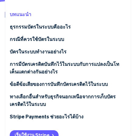
พาร์ทเนอร์
การก่อตั้งบริษัทสตาร์ทอัพ
Stripe App Marketplace
บทแนะนำ
Climate
การขจัดคาร์บอน
ธุรกรรมบัตรในระบบคืออะไร
กรณีที่ควรใช้บัตรในระบบ
บัตรในระบบทำงานอย่างไร
Stripe Sessions 2026
ดูว่า Stripe กำลังสร้างโครงสร้างพื้นฐานระบบเศรษฐกิจสำหรับ
การมีบัตรเครดิตบันทึกไว้ในระบบกับการแปลงเป็นโท
AI อย่างไร
เค็นแตกต่างกันอย่างไร
รับชมเลย
บัตรในระบบ
ข้อดีข้อเสียของการบันทึกบัตรเครดิตไว้ในระบบ
การแปลงเป็นโทเค็น
ข้อดี
ทางเลือกอื่นสำหรับธุรกิจนอกเหนือจากการเก็บบัตร
เครดิตไว้ในระบบ
ข้อเสีย
Stripe Payments ช่วยอะไรได้บ้าง
เริ่มใช้งาน Stripe