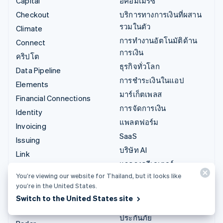
Capital
อีคอมเมิร์ซ
Checkout
บริการทางการเงินที่ผสาน
รวมในตัว
Climate
การทำงานอัตโนมัติด้าน
Connect
การเงิน
คริปโต
ธุรกิจทั่วโลก
Data Pipeline
การชำระเงินในแอป
Elements
มาร์เก็ตเพลส
Financial Connections
การจัดการเงิน
Identity
แพลตฟอร์ม
Invoicing
SaaS
Issuing
บริษัท AI
Link
แวดวงครีเอเตอร์
Managed Payments
You’re viewing our website for Thailand, but it looks like
เกม
ลิงก์ชำระเงิน
you’re in the United States.
การบริการ การเดินทาง
Payments
Switch to the United States site
และสันทนาการ
Payouts
ประกันภัย