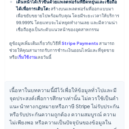
เดินหน้าได้เร็วขึ้นด้วยแพลตฟอร์มที่ยืดหยุ่นและเชื่อถือ
ได้เพื่อการเติบโต:
สร้างบนแพลตฟอร์มที่ออกแบบมา
เพื่อขยับขยายไปพร้อมกับคุณ โดยมีระยะเวลาให้บริการ
99.999% โดยแทบจะไม่หยุดทำงานเลย และมีความน่า
เชื่อถือสูงเป็นระดับแนวหน้าของอุตสาหกรรม
ดูข้อมูลเพิ่มเติมเกี่ยวกับวิธีที่
Stripe Payments
สามารถ
กรีซ
ช่วยให้คุณสามารถรับการชำระเงินออนไลน์และที่จุดขาย
English
เขตบริหารพิเศษฮ่องกง ประเทศจีน
หรือ
เริ่มใช้งาน
เลยวันนี้
English
简体中文
แคนาดา
English
Français
โครเอเชีย
English
Italiano
เนื้อหาในบทความนี้มีไว้เพื่อให้ข้อมูลทั่วไปและมี
จีนแผ่นดินใหญ่
จุดประสงค์เพื่อการศึกษาเท่านั้น ไม่ควรใช้เป็นคํา
简体中文
English
ไซปรัส
แนะนําทางกฎหมายหรือภาษี Stripe ไม่รับประกัน
English
หรือรับประกันความถูกต้อง ความสมบูรณ์ ความ
ญี่ปุ่น
日本語
English
ไม่เพียงพอ หรือความเป็นปัจจุบันของข้อมูลใน
เดนมาร์ก