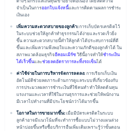
ต่างๆ มีกระแสเงินทุนเข้าอย่างต่อเนื่อง โดยลดความ
จำเป็นในการ
ออกใบแจ้งหนี้
และการติดตามผลการชำระ
เงินเอง
เพิ่มความสะดวกสบายของลูกค้า:
การเก็บบัตรเครดิตไว้
ในระบบช่วยให้ลูกค้าทำธุรกรรมได้ง่ายและรวดเร็วยิ่ง
ขึ้น ความสะดวกสบายนี้ทำให้ลูกค้าได้ประสบการณ์ที่ดี
ขึ้นและเพิ่มความพึงพอใจและความภักดีของลูกค้าได้ ใน
สภาพแวดล้อมธุรกิจ
อีคอมเมิร์ซ
วิธีนี้อาจทำให้
ชำระเงิน
ได้เร็วขึ้น
และ
ช่วยลดอัตราการละทิ้งรถเข็น
ได้
ค่าใช้จ่ายในการบริหารจัดการลดลง:
การเรียกเก็บเงิน
อัตโนมัติช่วยลดภาระด้านการดูแลระบบที่เกี่ยวข้องกับ
การประมวลผลการชำระเงินที่ใช้คนทำ ทำให้ลดต้นทุน
แรงงานและเวลาที่ใช้ในงานธุรการและช่วยให้พนักงาน
มีเวลาไปทำงานที่มีประโยชน์กว่าได้มากขึ้น
โอกาสในการขายมากขึ้น:
เมื่อมีบัตรเครดิตในระบบ
ลูกค้าอาจมีแนวโน้มที่จะทำการซื้อแบบไม่วางแผนล่วง
หน้าบ่อยขึ้นหรือซื้อบริการอื่นเพิ่มเติมเพราะรู้ว่าขั้นตอน