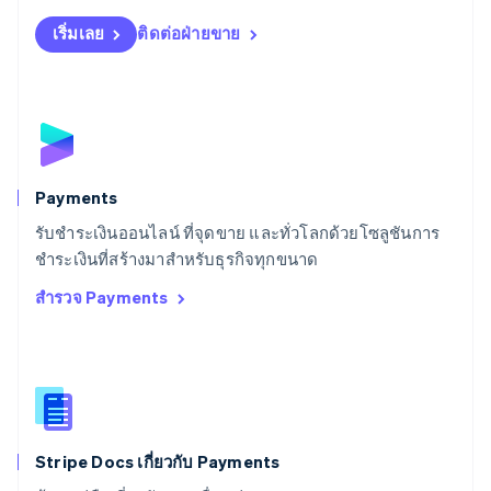
Español
English
สโลวาเกีย
เริ่มเลย
ติดต่อฝ่ายขาย
English
สโลวีเนีย
English
Italiano
สวิตเซอร์แลนด์
Deutsch
Français
Italiano
English
สวีเดน
Svenska
English
Payments
สหรัฐอเมริกา
English
Español
简体中文
รับชำระเงินออนไลน์ ที่จุดขาย และทั่วโลกด้วยโซลูชันการ
สหรัฐอาหรับเอมิเรตส์
ชำระเงินที่สร้างมาสำหรับธุรกิจทุกขนาด
English
สำรวจ Payments
สหราชอาณาจักร
English
สาธารณรัฐเช็ก
English
สิงคโปร์
English
简体中文
ออสเตรเลีย
English
Stripe Docs เกี่ยวกับ Payments
ออสเตรีย