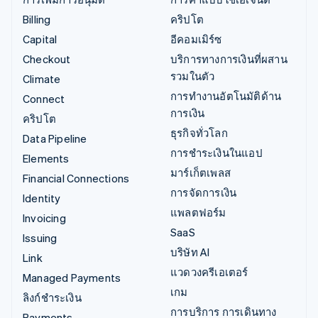
Billing
คริปโต
Capital
อีคอมเมิร์ซ
Checkout
บริการทางการเงินที่ผสาน
รวมในตัว
Climate
การทำงานอัตโนมัติด้าน
Connect
การเงิน
คริปโต
ธุรกิจทั่วโลก
Data Pipeline
การชำระเงินในแอป
Elements
มาร์เก็ตเพลส
Financial Connections
การจัดการเงิน
Identity
แพลตฟอร์ม
Invoicing
SaaS
Issuing
บริษัท AI
Link
แวดวงครีเอเตอร์
Managed Payments
เกม
ลิงก์ชำระเงิน
การบริการ การเดินทาง
Payments