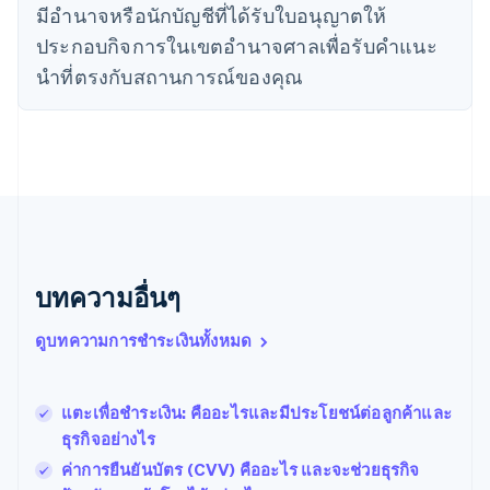
ญี่ปุ่น
มีอํานาจหรือนักบัญชีที่ได้รับใบอนุญาตให้
日本語
English
ประกอบกิจการในเขตอํานาจศาลเพื่อรับคําแนะ
เดนมาร์ก
English
นําที่ตรงกับสถานการณ์ของคุณ
ไทย
ไทย
English
นอร์เวย์
English
นิวซีแลนด์
English
เนเธอร์แลนด์
Nederlands
English
บราซิล
บทความอื่นๆ
Português
English
บัลแกเรีย
ดูบทความการชำระเงินทั้งหมด
English
เบลเยียม
Nederlands
Français
Deutsch
English
โปรตุเกส
แตะเพื่อชำระเงิน: คืออะไรและมีประโยชน์ต่อลูกค้าและ
Português
English
ธุรกิจอย่างไร
โปแลนด์
ค่าการยืนยันบัตร (CVV) คืออะไร และจะช่วยธุรกิจ
English