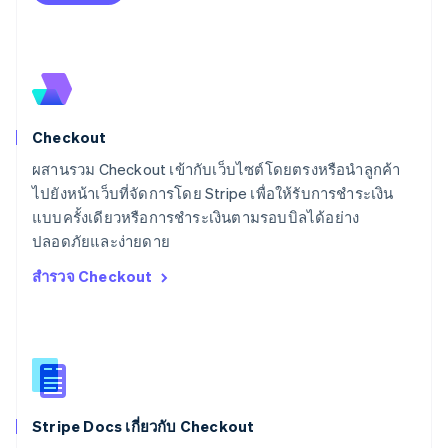
ลิทัวเนีย
English
สเปน
Español
English
สโลวาเกีย
English
สโลวีเนีย
Checkout
English
Italiano
สวิตเซอร์แลนด์
ผสานรวม Checkout เข้ากับเว็บไซต์โดยตรงหรือนำลูกค้า
Deutsch
Français
Italiano
English
ไปยังหน้าเว็บที่จัดการโดย Stripe เพื่อให้รับการชำระเงิน
สวีเดน
แบบครั้งเดียวหรือการชำระเงินตามรอบบิลได้อย่าง
Svenska
English
ปลอดภัยและง่ายดาย
สหรัฐอเมริกา
English
Español
简体中文
สำรวจ Checkout
สหรัฐอาหรับเอมิเรตส์
English
สหราชอาณาจักร
English
สาธารณรัฐเช็ก
English
สิงคโปร์
Stripe Docs เกี่ยวกับ Checkout
English
简体中文