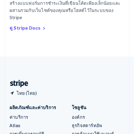
ออสเตรเลีย
สร้างแบบฟอร์มการชำระเงินที่เขียนโค้ดเพียงเล็กน้อยและ
English
ผสานรวมกับเว็บไซต์ของคุณหรือโฮสต์ไว้ในระบบของ
ออสเตรีย
Stripe
Deutsch
English
อิตาลี
ดู Stripe Docs
Italiano
English
อินเดีย
English
เอสโตเนีย
English
ไอร์แลนด์
English
ฮังการี
English
ไทย (ไทย)
ผลิตภัณฑ์และค่าบริการ
โซลูชัน
ค่าบริการ
องค์กร
Atlas
ธุรกิจสตาร์ทอัพ
การเพิ่มการอนุมัติ
การค้าแบบใช้เอเจนต์