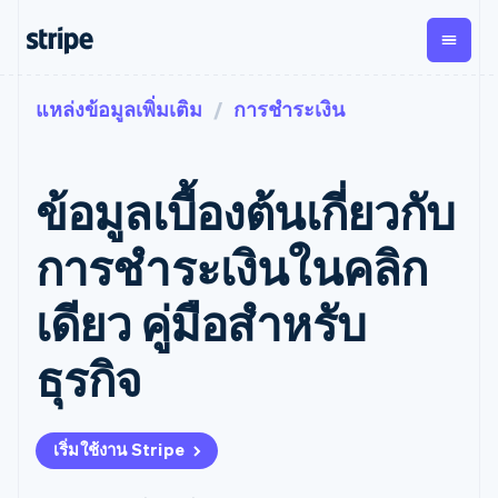
แหล่งข้อมูลเพิ่มเติม
การชำระเงิน
ตามขั้น
เอกสารประกอบ
เรียนรู้
การชำระเงิน
รายรับ
การ
แพลตฟอ
จัดการ
และ
องค์กร
Stripe Docs
บล็อก
เงิน
มาร์เก็ต
Payments
Billing
ธุรกิจสตาร์ทอัพ
ข้อมูลอ้างอิงเกี่ยวกับ API
เรื่องราวจากลูกค้า
ข้อมูลเบื้องต้นเกี่ยวกับ
การชำระเงิน
รายรับตาม
เพลส
ไลบรารีและ SDK
คู่มือ
ออนไลน์
แบบแผนล่วง
Stripe Apps
Global
Payment links
หน้า
Metronome
Payouts
Conne
การชำระเงินในคลิก
การชำร
ตามกรณีใช้งาน
การชำระเงิน
การเรียกเก็บ
เบิกจ่าย
เงินสำห
การสนับสนุน
แบบไม่ต้อง
เงินตามการ
ให้กับ
เดียว คู่มือสำหรับ
แพลตฟอ
คู่มือ
การค้าแบบใช้เอเจนต์
เขียนโค้ด
Checkout
ใช้งาน
การชำระเงิน
บุคคลที่
อีคอมเมิร์ซ
รับการสนับสนุน
UI การชำระ
ตามรอบบิล
สาม
บริการทางการเงินที่ผสาน
รับการชำระเงินออนไลน์
แพ็กเกจการสนับสนุนที่ได้
การจัดการ
ธุรกิจ
เงินสำเร็จรูป
รวมในตัว
ติดตั้งใช้งานการชำระเงิน
รับการจัดการ
การชำระเงิน
Elements
การทำงานอัตโนมัติด้าน
สำเร็จรูป
บริการเฉพาะทาง
องค์ประกอบ UI
ตามรอบบิล
Invoicing
การเงิน
สร้างแพลตฟอร์มหรือ
ครั้งเดียวหรือ
ที่ยืดหยุ่น
ธุรกิจทั่วโลก
มาร์เก็ตเพลส
ตามแบบแผน
วิธีการชำระ
เริ่มใช้งาน Stripe
การชำระเงินในแอป
จัดการการชำระเงินตาม
เงิน
ล่วงหน้า
Tax
มาร์เก็ตเพลส
รอบบิล
เข้าถึงได้
คิดภาษีการ
บริษัท
การจัดการเงิน
เสนอการเรียกเก็บเงินตาม