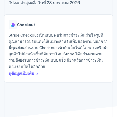
มากกว่า 125
ขายและ VAT
อัปเดตล่าสุดเมื่อวันที่ 28 มกราคม 2026
แพลตฟอร์ม
การใช้งาน
รายการ
Authorization
อัตโนมัติ
Revenue
แผนงานผลิตภัณฑ์
SaaS
ออกบัตรที่มีสเตเบิลคอยน์
Boost
Recognition
การประชุมประจำปีแบบ
รองรับอยู่
ยกระดับการ
เซสชัน
จัดเตรียมและจัดการ
ระบบ
ยอมรับการ
ตำแหน่งงาน
บริการด้วยเอเจนต์
Checkout
อัตโนมัติ
ชำระเงิน
Link
ห้องข่าว
ตามอุตสาหกรรม
การชำระเงินที่
สำหรับการ
Stripe
Stripe Press
Stripe Checkout เป็นแบบฟอร์มการชำระเงินสำเร็จรูปที่
Sigma
รวดเร็วขึ้น
ทำบัญชี
รายงานที่
บริษัท AI
คุณสามารถปรับแต่งให้เหมาะสำหรับเพิ่มยอดขาย นอกจาก
แหล่งข้อมูล
ออกแบบเอง
แวดวงครีเอเตอร์
นี้คุณยังผสานรวม Checkout เข้ากับเว็บไซต์โดยตรงหรือนำ
Data
เกม
การติดต่อ
ลูกค้าไปยังหน้าเว็บที่จัดการโดย Stripe ได้อย่างง่ายดาย
Pipeline
การบริการ การเดินทาง
การเชื่อมต่อการทำงาน
การซิงค์
และสันทนาการ
แอป
รวมถึงยังรับการชำระเงินแบบครั้งเดียวหรือการชำระเงิน
ติดต่อฝ่ายขาย
ข้อมูล
ประกันภัย
ตัวอย่างโค้ด
สมัครเป็นพาร์ทเนอร์
ตามรอบบิลได้อีกด้วย
สื่อและความบันเทิง
บล็อกของนักพัฒนา
ดูข้อมูลเพิ่มเติม
องค์กรไม่แสวงผลกำไร
สถานะ API
บริการเฉพาะทาง
ภาครัฐ
เพิ่มเติม
ธุรกิจค้าปลีก
Product roadmap
ดูสิ่งที่กำลังจะมาถึง
Radar
ระบบนิเวศ
การป้องกันการฉ้อโกง
Atlas