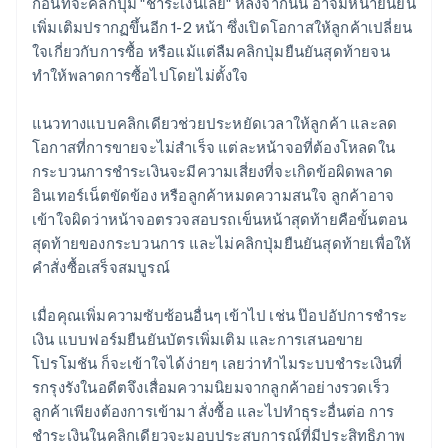
ก่อนที่จะคลิกปุ่ม "ชำระเงินเลย" หลังจากนั้น อาจมีหน้ายืนยัน
เพิ่มเติมปรากฏขึ้นอีก 1-2 หน้า ซึ่งเปิดโอกาสให้ลูกค้าเปลี่ยน
ใจเกี่ยวกับการซื้อ หรือแม้แต่ลืมคลิกปุ่มยืนยันสุดท้ายจน
ทำให้พลาดการซื้อไปโดยไม่ตั้งใจ
แนวทางแบบคลิกเดียวช่วยประหยัดเวลาให้ลูกค้า และลด
โอกาสที่การขายจะไม่สำเร็จ แต่ละหน้าจอที่ต้องโหลดใน
กระบวนการชำระเงินจะมีความเสี่ยงที่จะเกิดข้อผิดพลาด
อินเทอร์เน็ตขัดข้อง หรือลูกค้าหมดความสนใจ ลูกค้าอาจ
เข้าใจผิดว่าหน้าจอตรวจสอบรถเข็นหน้าสุดท้ายคือขั้นตอน
สุดท้ายของกระบวนการ และไม่คลิกปุ่มยืนยันสุดท้ายเพื่อให้
คำสั่งซื้อเสร็จสมบูรณ์
เมื่อคุณเพิ่มความซับซ้อนอื่นๆ เข้าไป เช่น ป๊อปอัปการชำระ
เงิน แบบฟอร์มยืนยันบัตรเพิ่มเติม และการเสนอขาย
โปรโมชัน ก็จะเข้าใจได้ง่ายๆ เลยว่าทำไมระบบชำระเงินที่
รกรุงรังในอดีตจึงเสื่อมความนิยมจากลูกค้าอย่างรวดเร็ว
ลูกค้าเพียงต้องการเข้ามา สั่งซื้อ และไปทำธุระอื่นต่อ การ
ชำระเงินในคลิกเดียวจะมอบประสบการณ์ที่มีประสิทธิภาพ