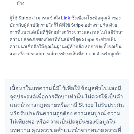
บ้าง
ผู้ใช้ Stripe สามารถเข้าถึง
Link
ซึ่งเชื่อมโยงข้อมูลเจ้าของ
บัตรกับผู้ค้าปลีกรายใดก็ได้ที่ใช้ Stripe อย่างราบรื่น ด้วย
การที่แบรนด์เป็นที่รู้จักอย่างกว้างขวางและเทคโนโลยีรักษา
ความปลอดภัยของบัตรที่ทันสมัยที่สุด Stripe จะช่วยเพิ่ม
ความน่าเชื่อถือให้คุณในฐานะผู้ค้าปลีก ลดการละทิ้งรถเข็น
และสร้างประสบการณ์การชำระเงินที่ง่ายดายสำหรับลูกค้า
กรีซ
English
เขตบริหารพิเศษฮ่องกง ประเทศจีน
English
简体中文
แคนาดา
เนื้อหาในบทความนี้มีไว้เพื่อให้ข้อมูลทั่วไปและมี
English
Français
จุดประสงค์เพื่อการศึกษาเท่านั้น ไม่ควรใช้เป็นคํา
โครเอเชีย
แนะนําทางกฎหมายหรือภาษี Stripe ไม่รับประกัน
English
Italiano
จีนแผ่นดินใหญ่
หรือรับประกันความถูกต้อง ความสมบูรณ์ ความ
简体中文
English
ไม่เพียงพอ หรือความเป็นปัจจุบันของข้อมูลใน
ไซปรัส
บทความ คุณควรขอคําแนะนําจากทนายความที่
English