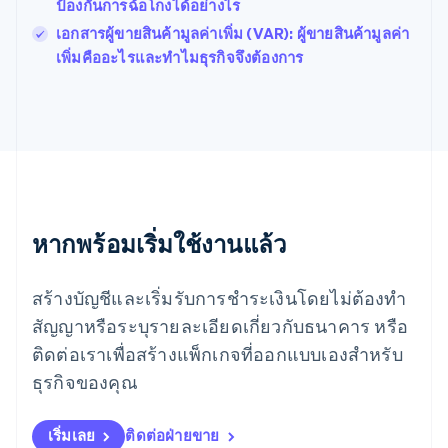
ฝรั่งเศส
ป้องกันการฉ้อโกงได้อย่างไร
Français
English
เอกสารผู้ขายสินค้ามูลค่าเพิ่ม (VAR): ผู้ขายสินค้ามูลค่า
ฟินแลนด์
เพิ่มคืออะไรและทำไมธุรกิจจึงต้องการ
English
Svenska
มอลตา
English
มาเลเซีย
English
简体中文
เม็กซิโก
Español
English
ยิบรอลตาร์
English
หากพร้อมเริ่มใช้งานแล้ว
เยอรมนี
Deutsch
English
โรมาเนีย
สร้างบัญชีและเริ่มรับการชำระเงินโดยไม่ต้องทำ
English
สัญญาหรือระบุรายละเอียดเกี่ยวกับธนาคาร หรือ
ลักเซมเบิร์ก
ติดต่อเราเพื่อสร้างแพ็กเกจที่ออกแบบเองสำหรับ
Français
Deutsch
English
ลัตเวีย
ธุรกิจของคุณ
English
ลิกเตนสไตน์
Deutsch
English
เริ่มเลย
ติดต่อฝ่ายขาย